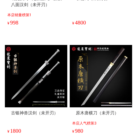
八面汉剑（未开刃）
本店销量榜第1
998
4800
¥
¥
古银神兽汉剑（未开刃）
原木唐横刀（未开刃）
本店人气榜第3
1800
980
¥
¥