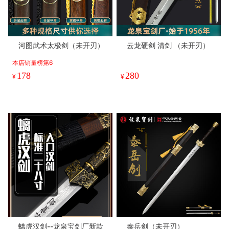
河图武术太极剑（未开刃）
云龙硬剑 清剑 （未开刃）
本店销量榜第6
178
280
¥
¥
螭虎汉剑--龙泉宝剑厂新款
泰岳剑（未开刃）