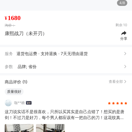
5/8
1680
¥
剩余
10
淘价：
康熙战刀（未开刃）
分享
服务
退货包运费 · 支持退换 · 7天无理由退货
参数
品牌; 省份
商品评价 (1)
查看全部
质量很好
咖**糖
这刀说实话不是很喜欢，只所以买其实是自己点错了！想买的是唐
剑！不过刀是好刀，每个男人都应该有一把自己的刀！这花纹真心
不错！