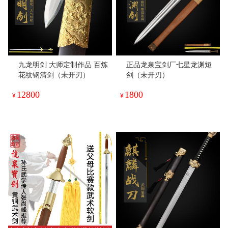
九龙明剑 大师定制作品 百炼
正品龙泉宝剑厂七星龙渊短
花纹钢清剑（未开刃）
剑（未开刃）
12800
1800
¥
¥