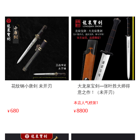
花纹钢小唐剑 未开刃
大龙泉宝剑—张叶胜大师得
意之作！（未开刃）
本店人气榜第1
680
8800
¥
¥