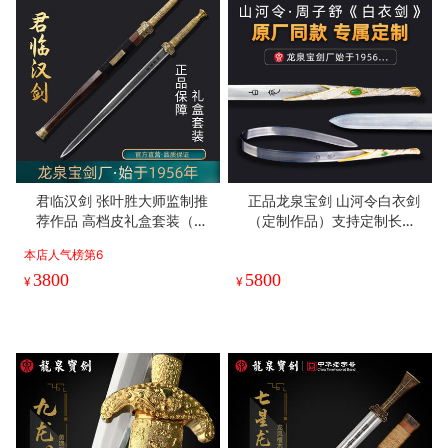
君临汉剑 张叶胜大师监制推
正品龙泉宝剑 山河令白衣剑
荐作品 高档皮礼盒套装（未
（定制作品）支持定制长度
开刃）
（未开刃）
本店人气榜第6
3800
5800
¥
¥