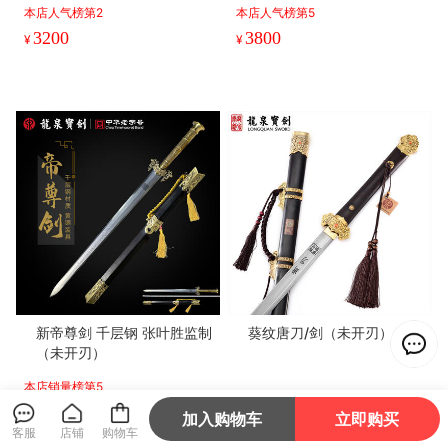
本店人气榜第2
本店人气榜第5
3200
3800
¥
¥
新帝尊剑 千层钢 张叶胜监制
葵纹唐刀/剑（未开刃）
（未开刃）
本店销量榜第5
4800
3800
¥
¥
加入购物车
立即购买
客服
店铺
购物车