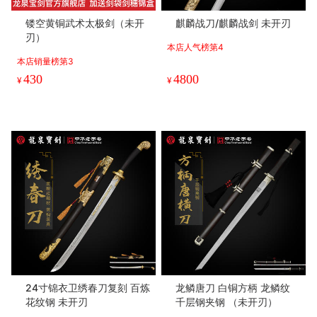
镂空黄铜武术太极剑（未开
麒麟战刀/麒麟战剑 未开刃
刃）
本店人气榜第4
本店销量榜第3
430
4800
¥
¥
24寸锦衣卫绣春刀复刻 百炼
龙鳞唐刀 白铜方柄 龙鳞纹
花纹钢 未开刃
千层钢夹钢 （未开刃）