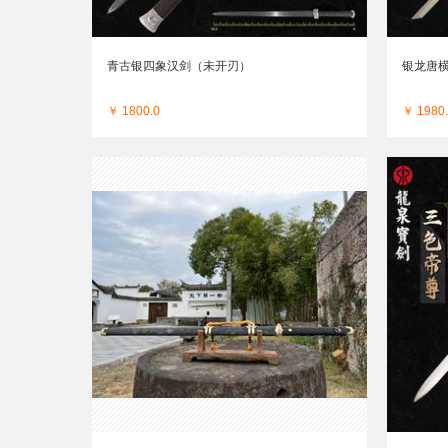
青古银四象汉剑（未开刃）
银龙唐横
￥ 1800.0
￥ 1980