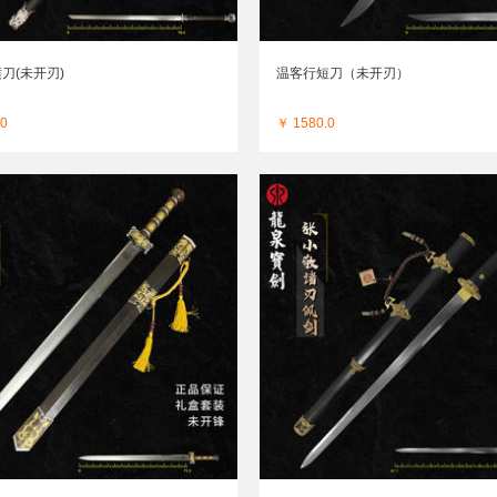
刀(未开刃)
温客行短刀（未开刃）
.0
￥ 1580.0