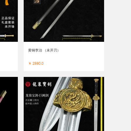
黄铜李治 （未开刃）
￥ 2880.0