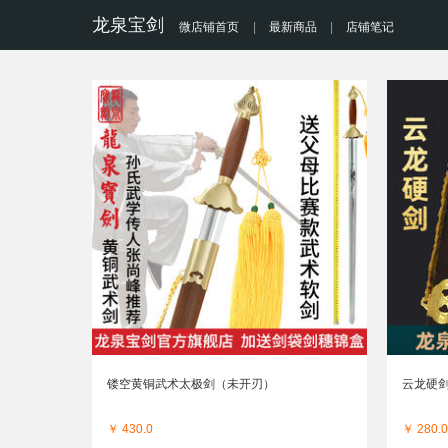
龙泉宝剑
微店铺首页
|
最新商品
|
店铺笔记
镂空黄铜武术太极剑（未开刃）
云龙硬剑
￥ 430.0
￥ 280.0