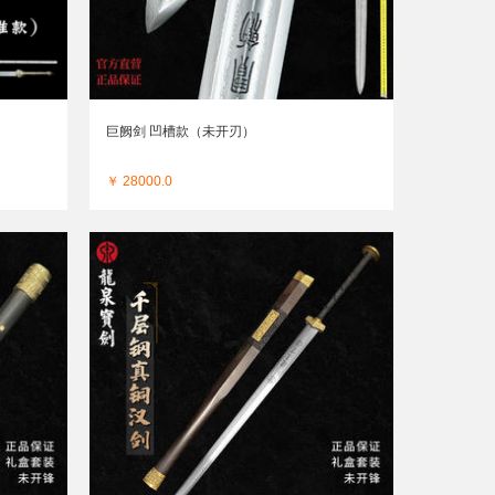
巨阙剑 凹槽款（未开刃）
￥ 28000.0