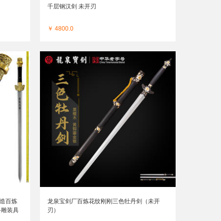
千层钢汉剑 未开刃
￥ 4800.0
锻造百炼
龙泉宝剑厂百炼花纹刚刚三色牡丹剑（未开
手雕装具
刃）