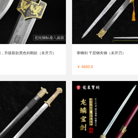
剑，升级新款黑色剑鞘款（未开刃）
寒螭剑 千层钢夹钢（未开刃）
￥ 4800.0