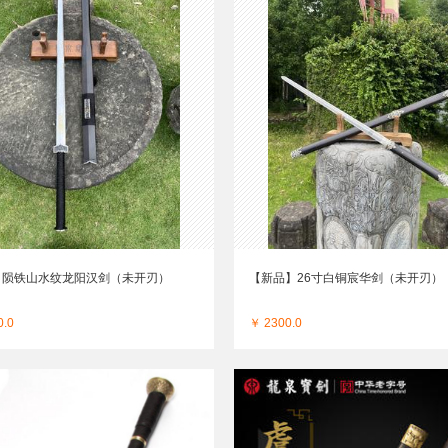
】陨铁山水纹龙阳汉剑（未开刃）
【新品】26寸白铜宸华剑（未开刃）
0.0
￥ 2300.0