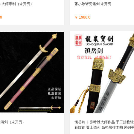
 大师亲制（未开刃）
张小敬诸刃佩剑 未开刃
.0
￥ 1980.0
隆清剑（未开刃）
镇岳剑 ▏张叶胜大师作品 手工折叠
花纹钢 覆土烧刃 高档黑檀木鞘 纯铜
（未开刃）