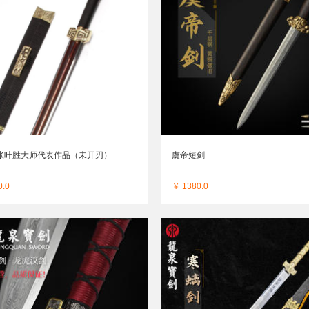
-张叶胜大师代表作品（未开刃）
虞帝短剑
0.0
￥ 1380.0