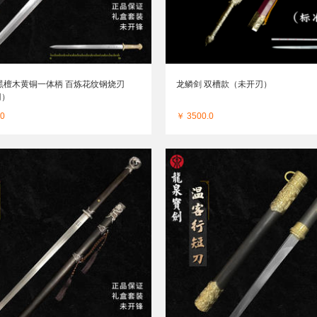
黑檀木黄铜一体柄 百炼花纹钢烧刃
龙鳞剑 双槽款（未开刃）
刃）
.0
￥ 3500.0