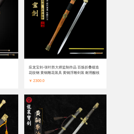
应龙宝剑-张叶胜大师监制作品 百炼折叠锻造
花纹钢 黄铜雕花装具 黄铜浮雕剑装 耐用酸枝
木鞘（未开刃）
￥ 2300.0