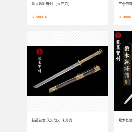
鱼皮风影唐剑 （未开刃）
三色帝尊
￥ 5800.0
￥ 8800
新品首发 天策战刀 未开刃
紫木乾