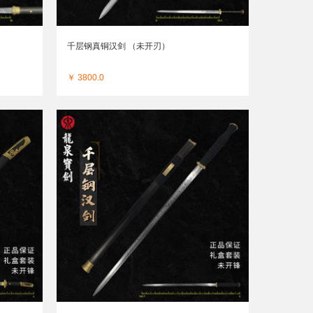
千层钢真铜汉剑 （未开刃）
￥ 3800.0