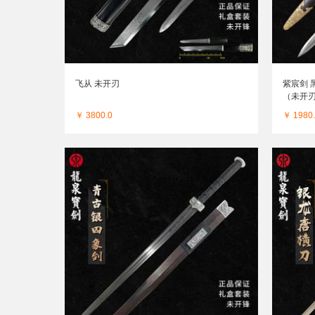
飞从 未开刃
紫宸剑 
（未开
￥ 3800.0
￥ 1980