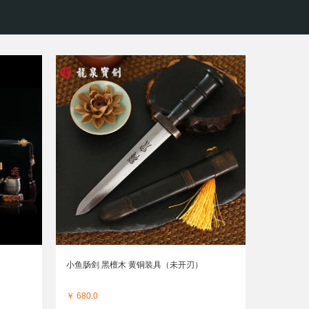
小鱼肠剑 黑檀木 黄铜装具（未开刃）
￥ 680.0