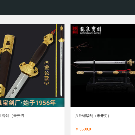
 清剑 （未开刃）
八卦蝙蝠剑（未开刃）
￥ 3500.0