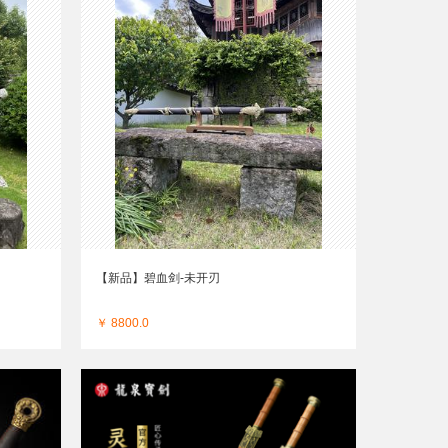
【新品】碧血剑-未开刃
￥ 8800.0