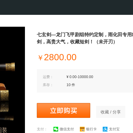
七玄剑—龙门飞甲剧组特约定制，雨化田专用
剑，高贵大气，收藏短剑！（未开刃）
2800.00
￥
运费：
¥ 0.00-10000.00
库存：
10 件
收藏 / 分享
支付：
微信支付
银行卡
支付宝