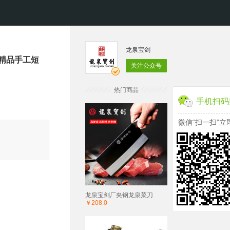
龙泉宝剑
精品手工短
关注公众号
热门商品
手机扫码
微信“扫一扫”立
龙泉宝剑厂夹钢龙泉菜刀
￥208.0