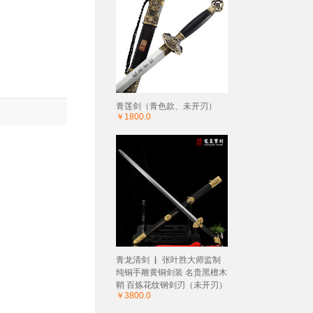
青莲剑（青色款、未开刃）
￥1800.0
青龙清剑 ▏ 张叶胜大师监制
纯铜手雕黄铜剑装 名贵黑檀木
鞘 百炼花纹钢剑刃（未开刃）
￥3800.0