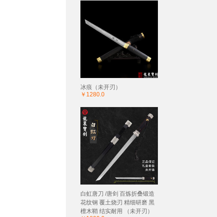
冰痕（未开刃）
￥1280.0
白虹唐刀 /唐剑 百炼折叠锻造
花纹钢 覆土烧刃 精细研磨 黑
檀木鞘 结实耐用 （未开刃）