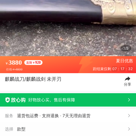
1/5
夏日优惠
3880
920
直降￥
￥
距结束仅剩
07
:
17
:
29
价格
￥4800
麒麟战刀/麒麟战剑 未开刃
分享
服务
退货包运费 · 支持退换 · 7天无理由退货
选择
款型