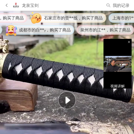
龙泉宝剑
我的记录
庄市的货**线，购买了商品
上海市的1**8，购买了商品
1人
购买了商品
泉州市的江**，购买了商品
南通市的梧**林，
视频讲解