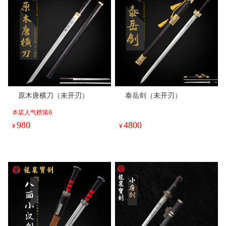
原木唐横刀（未开刃）
泰岳剑（未开刃）
本店人气榜第6
980
4800
¥
¥