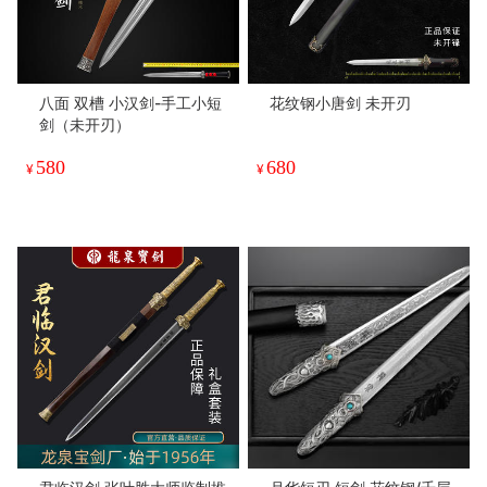
八面 双槽 小汉剑-手工小短
花纹钢小唐剑 未开刃
剑（未开刃）
580
680
¥
¥