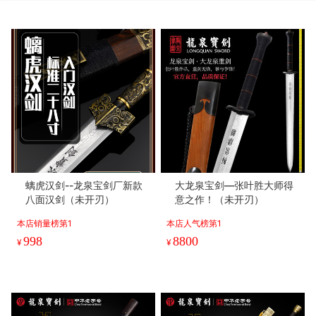
螭虎汉剑--龙泉宝剑厂新款
大龙泉宝剑—张叶胜大师得
八面汉剑（未开刃）
意之作！（未开刃）
本店销量榜第1
本店人气榜第1
998
8800
¥
¥