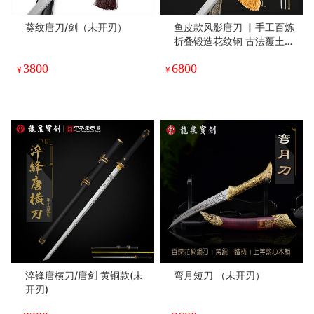
葵纹唐刀/剑（未开刃）
鱼皮款风影唐刀 ▏手工百炼
折叠锻造花纹钢 古法覆土烧
刃工艺 手工精细研磨 高档鱼
3800
6800
皮包鞘 纯铜手雕装具（未开
¥
¥
刃）
淬锋唐横刀/唐剑 黄铜款(未
弯月短刀 （未开刃）
开刃)