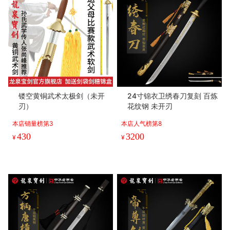
镂空黄铜武术太极剑（未开
24寸锦衣卫绣春刀复刻 百炼
刃）
花纹钢 未开刃
本店销量榜第3
本店人气榜第8
430
3200
¥
¥