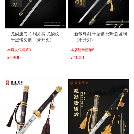
龙鳞唐刀 白铜方柄 龙鳞纹
新帝尊剑 千层钢 张叶胜监制
千层钢夹钢 （未开刃）
（未开刃）
本店人气榜第3
本店销量榜第5
3800
4800
¥
¥