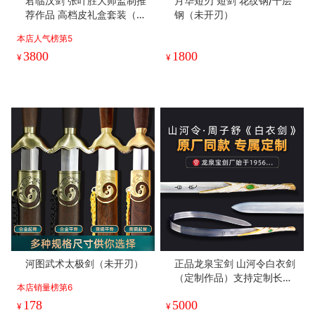
君临汉剑 张叶胜大师监制推
月华短刃 短剑 花纹钢/千层
荐作品 高档皮礼盒套装（未
钢（未开刃）
开刃）
本店人气榜第5
3800
1800
¥
¥
河图武术太极剑（未开刃）
正品龙泉宝剑 山河令白衣剑
（定制作品）支持定制长度
本店销量榜第6
（未开刃）
178
5000
¥
¥