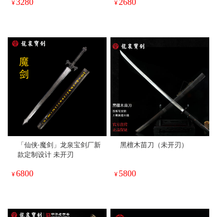
3280
2680
¥
¥
「仙侠·魔剑」龙泉宝剑厂新
黑檀木苗刀（未开刃）
款定制设计 未开刃
6800
5800
¥
¥