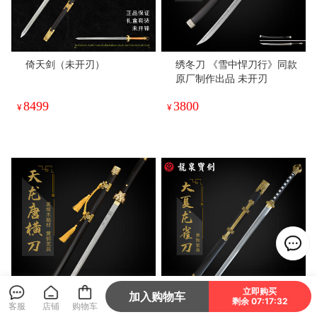
倚天剑（未开刃）
绣冬刀 《雪中悍刀行》同款
原厂制作出品 未开刃
8499
3800
¥
¥
立即购买
加入购物车
剩余 07:17:29
客服
店铺
购物车
天龙唐刀（未开刃）
龙雀唐刀 未开刃