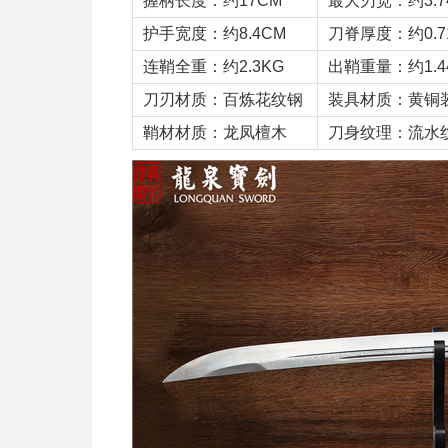
握柄长度：约17CM
最大刃宽：约3.7
护手宽度：约8.4CM
刀脊厚度：约0.7
连鞘全重：约2.3KG
出鞘重量：约1.4
刀刃材质：百炼花纹钢
装具材质：黄铜
鞘材材质：龙凤檀木
刀身纹理：流水