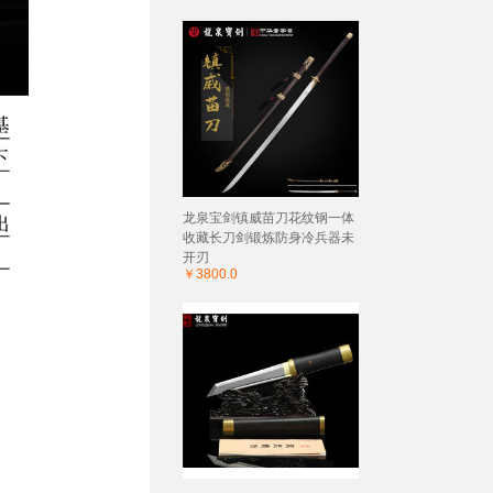
龙泉宝剑镇威苗刀花纹钢一体
收藏长刀剑锻炼防身冷兵器未
开刃
￥3800.0