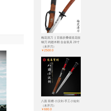
梅花清刀 ▏百炼折叠锻造花纹
钢刃 鸡翅木鞘 合金装具 28寸
（未开刃）
￥2500.0
八面 双槽 小汉剑-手工小短剑
（未开刃）
￥680.0