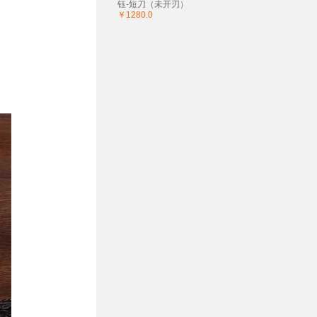
钰-短刀（未开刃）
￥1280.0