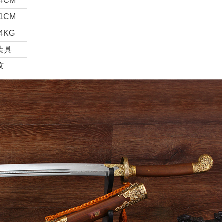
4CM
1CM
4KG
装具
纹