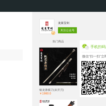
龙泉宝剑
关注公众号
热门商品
手机扫码
微信“扫一扫”立
银龙唐横刀(未开刃)
￥1980.0