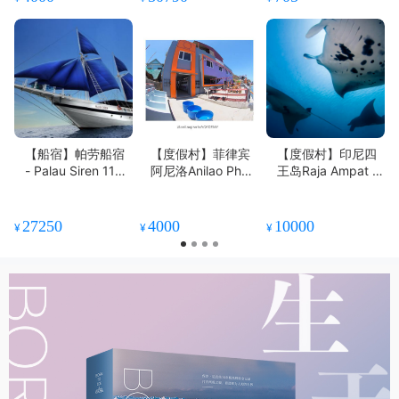
【船宿】帕劳船宿
【度假村】菲律宾
【度假村】印尼四
- Palau Siren 11天
阿尼洛Anilao Phot
王岛Raja Ampat P
10晚或8天7晚 - 涵
o Academy潜水套
apua Diving 潜水
盖所有精华潜点
餐 - 在这里你的水
套餐 【2023年8月
摄技巧一定能精
更新】
27250
4000
10000
¥
¥
¥
进！