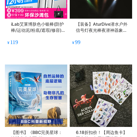
iLab艾莱博肤色小银棒(防护
【装备】AturDive潜水户外
棒/运动泥/粉底/遮瑕/修容)
信号灯夜光棒夜潜神器象拔
防水防汗
SMb指示棒救援潜伴灯
119
99
¥
¥
【图书】《BBC完美星球：
6.18折扣价！【周边鱼卡】