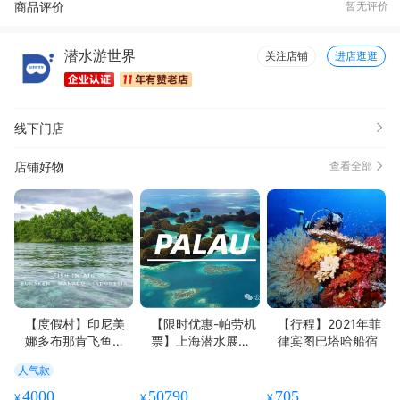
商品评价
暂无评价
潜水游世界
关注店铺
进店逛逛
线下门店
店铺好物
查看全部
【度假村】印尼美
【限时优惠-帕劳机
【行程】2021年菲
娜多布那肯飞鱼潜
票】上海潜水展帕
律宾图巴塔哈船宿
水度假村
劳香港往返
人气款
4000
50790
705
¥
¥
¥