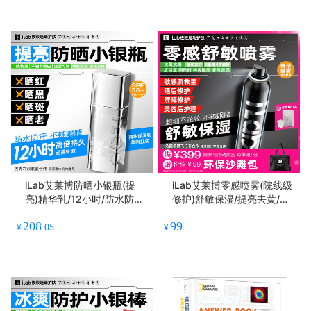
iLab艾莱博防晒小银瓶(提
iLab艾莱博零感喷雾(院线级
亮)精华乳/12小时/防水防汗/
修护)舒敏保湿/提亮去黄/抗
不辣眼睛40g
皱紧致
208
99
¥
.05
¥