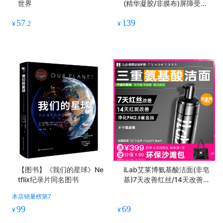
世界
(精华凝胶/非膜布)屏障受损/
院线级修护
57
139
¥
.2
¥
【图书】《我们的星球》Ne
iLab艾莱博氨基酸洁面(非皂
tflix纪录片同名图书
基)7天改善红丝/14天改善红
斑/敏肌友好
本店销量榜第7
99
69
¥
¥