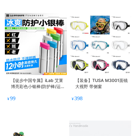
【徒步中国专属】iLab 艾莱
【装备】TUSA M3001面镜
博亮彩色小银棒(防护棒/运
大视野 带侧窗
动泥/彩妆棒)冰爽/防水防汗
99
398
¥
¥