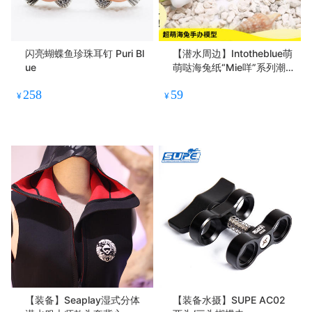
闪亮蝴蝶鱼珍珠耳钉 Puri Bl
【潜水周边】Intotheblue萌
ue
萌哒海兔纸“Mie咩”系列潮玩
冰箱贴挂物件盲盒系列
258
59
¥
¥
【装备】Seaplay湿式分体
【装备水摄】SUPE AC02