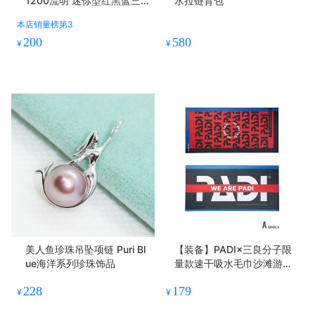
1200流明 迷你型红黑蓝三
水拉链背包
色
本店销量榜第3
200
580
¥
¥
美人鱼珍珠吊坠项链 Puri Bl
【装备】PADI×三良分子限
ue海洋系列珍珠饰品
量款速干吸水毛巾沙滩游泳
大小套装
228
179
¥
¥