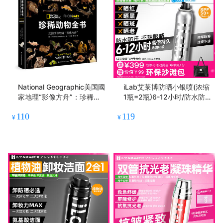
National Geographic美国國
iLab艾莱博防晒小银喷(浓缩
家地理“影像方舟”：珍稀动
1瓶=2瓶)6-12小时/防水防
物全书
汗/不辣眼睛
110
119
¥
¥