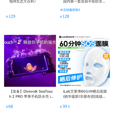
地球生态大百科》
国内第一套原创手绘防水鱼
卡 水下携带无惧陌生海洋生
本店销量榜第5
物 附防水手写板
129
128
¥
¥
【装备】Divevolk SeaTouc
iLab艾莱博60分钟晒后面膜
h 2 PRO 苹果手机防水壳 ip
(精华凝胶/非膜布)院线级修
hone 6以上通用
护/晒红晒黑
68
39
¥
¥
.9