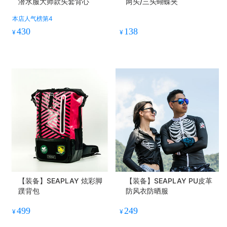
潜水服大师款头套背心
两头/三头蝴蝶夹
本店人气榜第4
430
138
¥
¥
【装备】SEAPLAY 炫彩脚
【装备】SEAPLAY PU皮革
蹼背包
防风衣防晒服
499
249
¥
¥