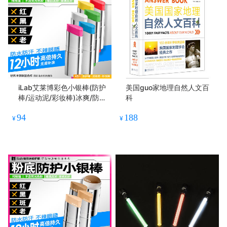
iLab艾莱博彩色小银棒(防护
美国guo家地理自然人文百
棒/运动泥/彩妆棒)冰爽/防水
科
防汗12g
94
188
¥
¥