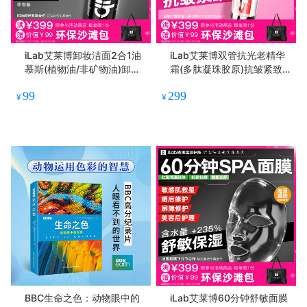
iLab艾莱博卸妆洁面2合1油
iLab艾莱博双管抗光老精华
慕斯(植物油/非矿物油)卸防
霜(多肽凝珠胶原)抗皱紧致/
晒/敏肌友好 50ml
抗氧抗糖
99
299
¥
¥
BBC生命之色：动物眼中的
iLab艾莱博60分钟舒敏面膜