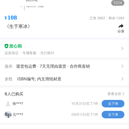
11/14
108
¥
已售
2862
剩余
1384
《生于寒冰》
分享
品质保证
专属客服
先行赔付
书*
11月18日买了1件
去下单
服务
退货包运费 · 7天无理由退货 · 合作商直销
小***界
11月14日买了1件
去下单
参数
ISBN编号; 内文用纸材质
东***方
10月23日买了1件
去下单
小**碟
10月21日买了1件
去下单
6人已购买
查看全部
快***?
10月21日买了1件
去下单
元***?
09月11日买了1件
去下单