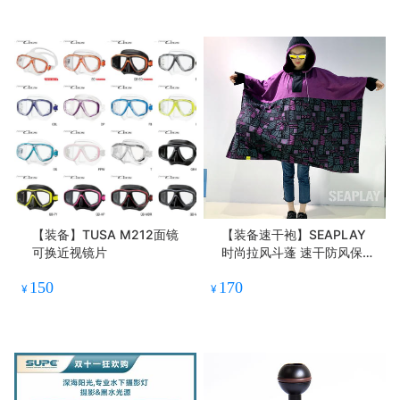
【装备】TUSA M212面镜
【装备速干袍】SEAPLAY
可换近视镜片
时尚拉风斗蓬 速干防风保温
裕袍 潜水冲浪后可用
150
170
¥
¥