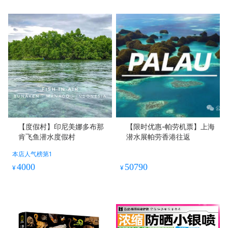
【度假村】印尼美娜多布那
【限时优惠-帕劳机票】上海
肯飞鱼潜水度假村
潜水展帕劳香港往返
本店人气榜第1
4000
50790
¥
¥