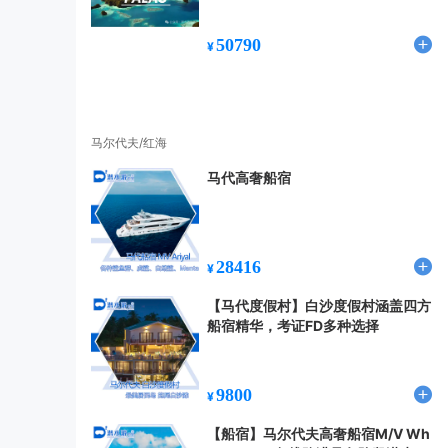
50790
¥
马尔代夫/红海
马代高奢船宿
28416
¥
【马代度假村】白沙度假村涵盖四方
船宿精华，考证FD多种选择
9800
¥
【船宿】马尔代夫高奢船宿M/V Wh