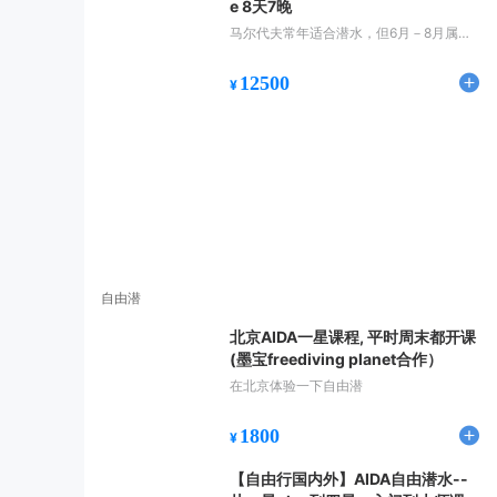
e 8天7晚
马尔代夫常年适合潜水，但6月－8月属于
雨季。能见度极佳，约为30米左右。虽然
马代拥有许多顶级豪华酒店，可是最好的
12500
¥
潜水旅游还是选择船宿，机动性强，可以
充分体会每一潜点的特色
自由潜
北京AIDA一星课程, 平时周末都开课
(墨宝freediving planet合作）
在北京体验一下自由潜
1800
¥
【自由行国内外】AIDA自由潜水--