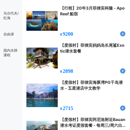
【行程】20年3月菲律宾科隆 - Apo
马尔代夫/
Reef 船宿
红海
9200
自由潜
¥
【度假村】菲律宾妈妈岛长尾鲨Exo
国内水肺
tic潜水套餐
课程
2898
¥
【度假村】菲律宾海豚湾PG千岛潜
水 - 五星潜店中文教学
2715
¥
【度假村】菲律宾阿尼洛附近Bauan
潜水考证度假套餐 - 每周三/周六出