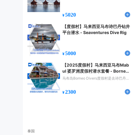
5020
¥
【度假村】马来西亚马布诗巴丹钻井
平台潜水 - Seaventures Dive Rig
5000
¥
【2025度假村】马来西亚马布Mab
ul 婆罗洲度假村潜水套餐 - Borneo
Divers Mabul Resort
马布岛Borneo Divers度假村是去诗巴丹潜
水最好的选择之一，度假讯每天拥有14个
诗巴丹许可证，非常充足。
2300
¥
泰国