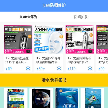
iLab防晒修护
iLab全系列
防晒护肤
iLab艾莱博氨基酸
iLab艾莱博60分钟
iLab艾莱博防晒小
iLab
洁面(非皂基)7天改
晒后面膜(精华凝
银喷(浓缩1瓶=2瓶)
面2合
善红丝/14天改善红
胶/非膜布)院线级
6-12小时/防水防
油/非
69
39
119
99
¥
¥
¥
¥
.9
斑/敏肌友好
修护/晒红晒黑
汗/不辣眼睛
晒/敏肌
潜水/海洋图书