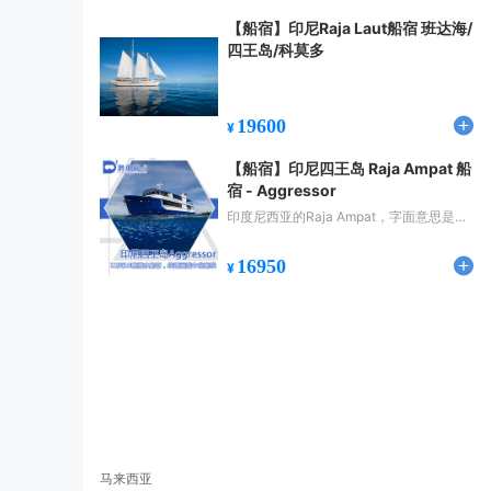
【船宿】印尼Raja Laut船宿 班达海/
四王岛/科莫多
19600
¥
【船宿】印尼四王岛 Raja Ampat 船
宿 - Aggressor
印度尼西亚的Raja Ampat，字面意思是四
王岛，我们就用这个非常好记得名字称呼
它。 作为世界最美的Top潜点之一，在近
16950
¥
年来不断趋热的潜水界中，更是每一个潜
水爱好者梦寐以求的地方。
马来西亚