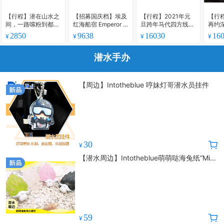
【行程】潜在山水之
【招募国庆档】埃及
【行程】2021年元
【行
间，一路嗦粉到都
红海船宿 Emperor El
旦跨年马代四方线奢
再约
安，感受天坑别样水
ite - 2020年国庆档8
华船宿，邂逅温柔大
好Bu
2850
9638
16030
16
¥
¥
¥
¥
下魅力
天7晚
货~鲸鲨Manta护士
等着
鲨
潜水手办
【周边】Intotheblue 哼妹灯哥潜水员挂件
30
¥
【潜水周边】Intotheblue萌萌哒海兔纸“Mie
咩”系列潮玩冰箱贴挂物件盲盒系列
59
¥