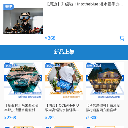
【周边】升级啦！Intotheblue 潜水圈手办专
业户30cm“灯哥”模型
368
¥
新品上架
【度假村】马来西亚仙
【周边】OCEANARIU
【马代度假村】白沙度
本那步湾潜水度假村
双向高端防水拉链防泼
假村涵盖四方船宿精
水背包斜挎包胸前包便
华，考证FD多种选择
2368
285
9800
¥
¥
¥
携