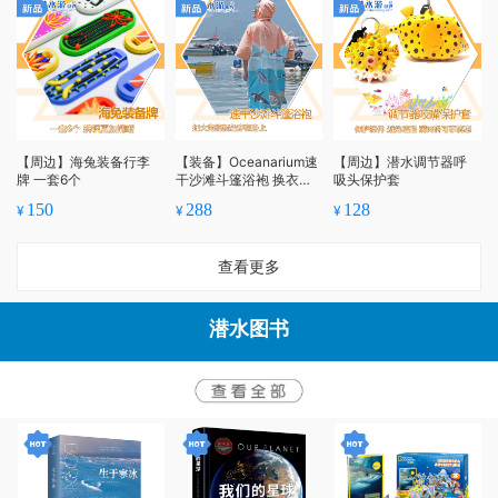
【周边】海兔装备行李
【装备】Oceanarium速
【周边】潜水调节器呼
牌 一套6个
干沙滩斗篷浴袍 换衣浴
吸头保护套
袍
150
288
128
¥
¥
¥
查看更多
潜水图书