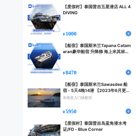
【度假村】泰国普吉五星潜店 ALL 4
DIVING
1000
¥
【船宿】泰国斯米兰Tapana Catam
aran豪华船宿 升降梯 海上米其林
（2023.11更新）
8470
¥
【船宿】泰国斯米兰Sawasdee 船
宿 - 5天4晚14潜 【2023年6月更
新】
东南亚入门级船宿
5950
¥
【度假村】泰国普吉岛蓝角潜水考
证/FD - Blue Corner