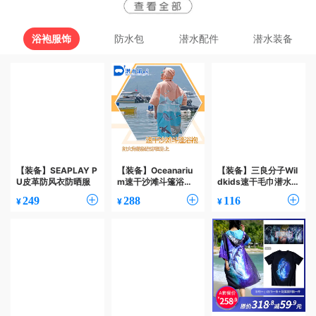
浴袍服饰
防水包
潜水配件
潜水装备
【装备】SEAPLAY P
【装备】Oceanariu
【装备】三良分子Wil
U皮革防风衣防晒服
m速干沙滩斗篷浴袍
dkids速干毛巾潜水
换衣浴袍
游泳沙滩吸水巾成人
249
288
116
¥
¥
¥
度假海边浴巾