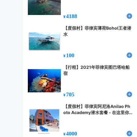
发
4188
¥
【度假村】菲律宾薄荷Bohol王者潜
水
100
¥
【行程】2021年菲律宾图巴塔哈船
宿
705
¥
【度假村】菲律宾阿尼洛Anilao Ph
oto Academy潜水套餐 - 在这里你
的水摄技巧一定能精进！
4000
¥