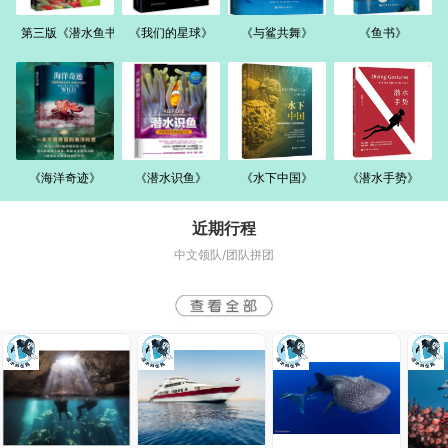
第三版《潜水鱼书》
《我们的星球》
《与鲨共舞》
《鱼书》
《海洋奇迹》
《潜水识鱼》
《水下中国》
《潜水手势》
近期行程
中文领队/团队拼团