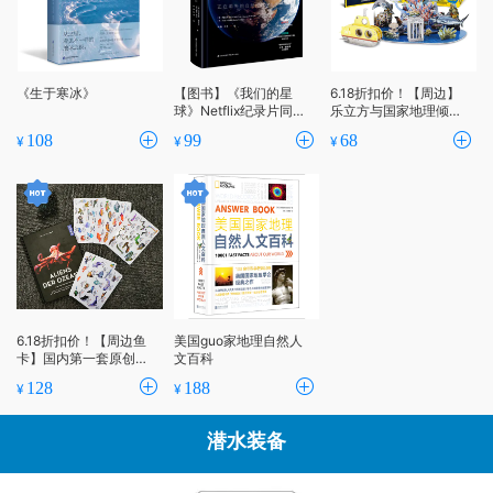
《生于寒冰》
【图书】《我们的星
6.18折扣价！【周边】
球》Netflix纪录片同名
乐立方与国家地理倾情
图书
推出3D立体拼图——海
108
99
68
¥
¥
¥
底探险
6.18折扣价！【周边鱼
美国guo家地理自然人
卡】国内第一套原创手
文百科
绘防水鱼卡 水下携带无
128
188
¥
¥
惧陌生海洋生物 附防水
手写板
潜水装备