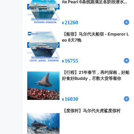
ite Pearl 6条线路满足各阶段潜水需
求（2023.10）
21260
¥
【船宿】马尔代夫船宿 - Emperor L
eo 8天7晚
16755
¥
【行程】21年春节，再约深南，好船
好食好Buddy，尽数大货等着你
16030
¥
【度假村】马尔代夫虎鲨度假村