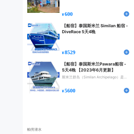
600
¥
【船宿】泰国斯米兰 Similan 船宿 -
DiveRace 5天4晚
8529
¥
【船宿】泰国斯米兰Pawara船宿 -
5天4晚 【2023年6月更新】
斯米兰群岛（Similan Archipelago）是世
界闻名的十大潜水天堂之一，是泰国重点
保护的国家公园，具有丰富的、种类繁多
5600
¥
的海洋生物，以及壮观的珊瑚礁。
帕劳潜水