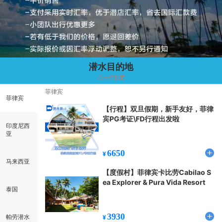
行程
潜水目的地
自由行预定
菲律宾
菲律宾
【行程】双旦假期，新手友好，菲律
宾PG考证\FD行程出发啦
印度尼西
亚
6650
¥
马来西亚
【度假村】菲律宾卡比劳Cabilao S
ea Explorer & Pura Vida Resort
泰国
3930
帕劳潜水
¥