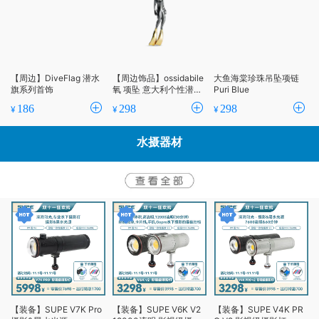
【周边】DiveFlag 潜水
【周边饰品】ossidabile
大鱼海棠珍珠吊坠项链
旗系列首饰
氧 项坠 意大利个性潜水
Puri Blue
饰品
186
298
298
¥
¥
¥
水摄器材
【装备】SUPE V7K Pro
【装备】SUPE V6K V2
【装备】SUPE V4K PR