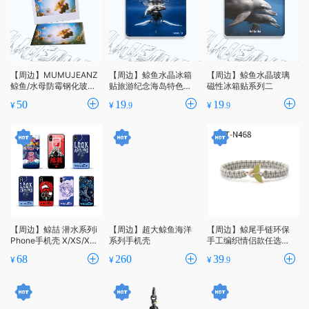
【周边】MUMUJEANZ
【周边】鲸鱼水晶冰箱
【周边】鲸鱼水晶玻璃
鲸鱼/水母防霉钢化玻璃
贴旅游纪念海岛特色系
磁性冰箱贴系列二
菜板厨房家用砧板无菌
列一
50
19
19
¥
¥
¥
.9
.9
切菜辅
【周边】鲸喆 潜水系列i
【周边】超大鲸鱼海洋
【周边】鲸尾手链环保
Phone手机壳 X/XS/XM
系列手机壳
手工编织情侣款任选定
AX
制原创新品
68
260
39
¥
¥
¥
.9