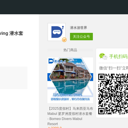
潜水游世界
ving 潜水套
关注公众号
热门商品
手机扫码
微信“扫一扫”立
【2025度假村】马来西亚马布
Mabul 婆罗洲度假村潜水套餐
- Borneo Divers Mabul
Resort