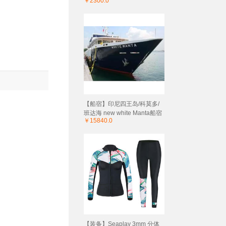
￥2300.0
【船宿】印尼四王岛/科莫多/
班达海 new white Manta船宿
￥15840.0
【装备】Seaplay 3mm 分体