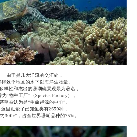
由于是几大洋流的交汇处，
使得这个地区的水下以海洋生物量、
多样性和杰出的珊瑚礁景观最为著名，
为“物种工厂”（Species Factory），
甚至被认为是“生命起源的中心”。
这里汇聚了已知鱼类有2650种，
约300种，占全世界珊瑚品种的75%。