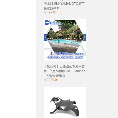
潜水服 日本YAMAMOTO氯丁
橡胶超弹料
￥499.0
【度假村】巴厘图蓝本潜水套
餐 - 飞鱼&摩娜Puri Tulamben
- 沉船/微距潜水
￥1290.0