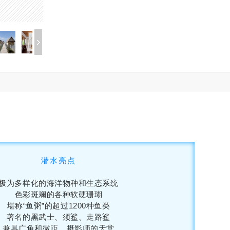
潜水亮点
极为多样化的海洋物种和生态系统
色彩斑斓的各种软硬珊瑚
堪称“鱼粥”的超过1200种鱼类
著名的黑武士、须鲨、走路鲨
兼具广角和微距，摄影师的天堂