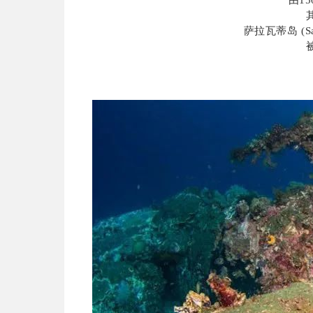
由1
萨拉瓦蒂岛 (Sal