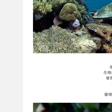
生物
被誉
珊瑚