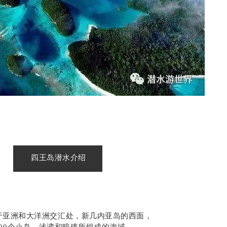
四王岛潜水介绍
于亚洲和大洋洲交汇处，
新几内亚岛的西面，