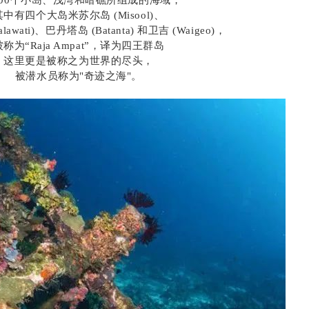
500个小岛、浅湾和暗礁所组成的海域，
其中有四个大岛米苏尔岛 (Misool)、
awati)、巴丹塔岛 (Batanta) 和卫吉 (Waigeo)，
被称为“Raja Ampat”，译为四王群岛
这里更是被称之为世界的尽头，
被潜水员称为"奇迹之海"。