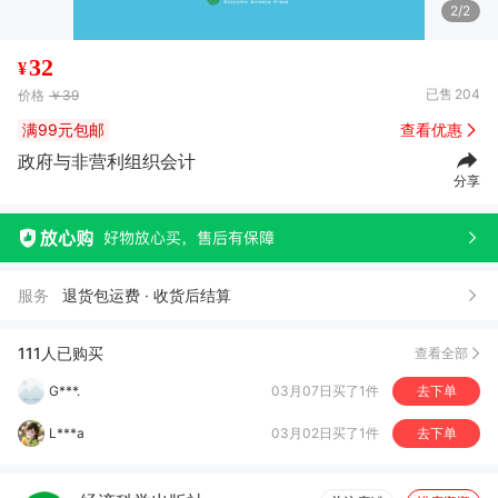
2/2
32
¥
已售
204
价格
￥39
满99元包邮
查看优惠
***e
04月29日买了1件
去下单
政府与非营利组织会计
分享
?*
10月18日买了1件
去下单
欣**荣
06月02日买了1件
去下单
冰*
05月31日买了1件
去下单
服务
退货包运费 · 收货后结算
孙***)
03月18日买了1件
去下单
毕*锋
03月10日买了1件
去下单
111人已购买
查看全部
G***.
03月07日买了1件
去下单
L***a
03月02日买了1件
去下单
F**e
03月01日买了1件
去下单