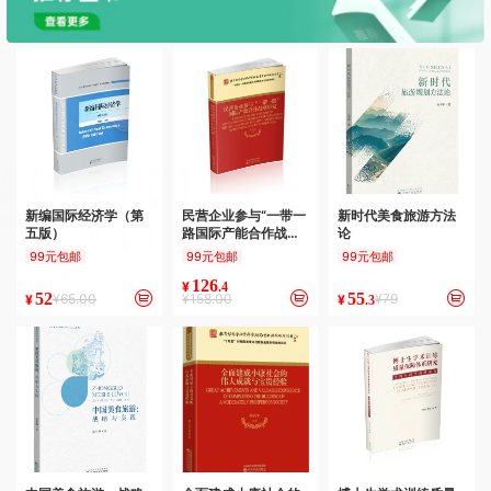
新编国际经济学（第
民营企业参与“一带一
新时代美食旅游方法
五版）
路国际产能合作战略
论
研究
99元包邮
99元包邮
99元包邮
126
¥
.4
52
55
¥65.00
¥158.00
¥79
¥
¥
.3