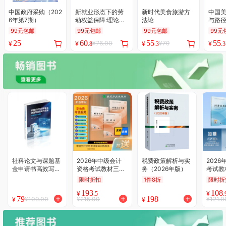
中国政府采购（202
新就业形态下的劳
新时代美食旅游方
中国美
6年第7期）
动权益保障:理论与
法论
与路
实践
99元包邮
99元包邮
99元包邮
99元
25
60
55
55
¥76.00
¥79
¥
¥
¥
¥
.8
.3
.3
社科论文与课题基
2026年中级会计
税费政策解析与实
202
金申请书高效写作
资格考试教材三科
务（2026年版）
考试教
指南--AI进阶方法
全套 中级会计实务
（初级
限时折扣
1件8折
限时折
与案例
84元+财务管理63
元+经
193
108
元+经济法68元 加
元+套
¥
¥
.5
.
79
198
¥109.00
¥215.00
¥121.0
¥
¥
赠价值99元/科 模
导图合
拟训练服务