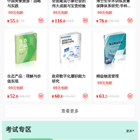
中国美食旅游：战略
全面建成小康社会的
博士生学术训练质量
与实践
伟大成就与宝贵经验
保障体系研究:学科与
跨学科的视角
99元包邮
99元包邮
99元包邮
55
116
76
¥79
¥146
¥96.00
¥
¥
¥
.3
.8
.8
生态产品：理解与价
政府数字化履职能力
精益物流管理
值实现
研究
99元包邮
99元包邮
99元包邮
52
60
63
¥66.00
¥76.00
¥79.00
¥
¥
¥
.8
.8
.2
查看更多