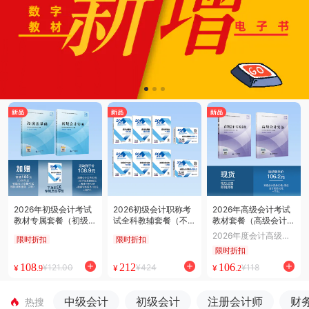
2026年初级会计考试
2026初级会计职称考
2026年高级会计考试
教材专属套餐（初级会
试全科教辅套餐（不含
教材套餐（高级会计实
计实务53元+经济法基
教材）（两科通关150
务80元+高级会计实务
2026年度会计高级级
限时折扣
限时折扣
础68元+套餐专属思维
0题+模拟试题+一本通
案例38元）
职称考试教材
限时折扣
导图合订本68元）
+要点随身记）共8册
108
212
106
¥121.00
¥424
¥118
¥
¥
¥
.9
.2
中级会计
初级会计
注册会计师
财
热搜