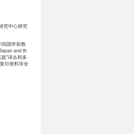
研究中心研究
印四国学前教
pan and th
与实践”译丛和多
大复印资料等全