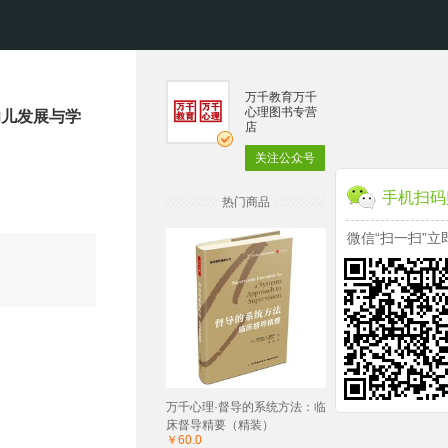
万千教育万千
心理图书专营
幼儿发展与学
店
关注公众号
手机扫码
热门商品
微信“扫一扫”立
万千心理·督导的系统方法：临
床督导精要（精装）
￥60.0