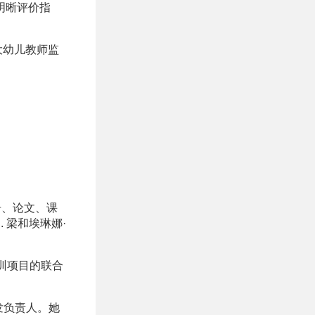
明晰评价指
大幼儿教师监
告、论文、课
 梁和埃琳娜·
训项目的联合
发负责人。她