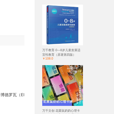
万千教育·0—8岁儿童发展适
宜性教育（原著第四版）
￥108.0
娜·博德罗瓦（El
万千文创·花栗鼠奶奶心理卡