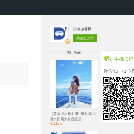
潜水游世界
关注公众号
热门商品
手机扫码
微信“扫一扫”立
【装备潜水袜】SPIRI 比基尼
潜水拍照大长腿必备
￥112.0