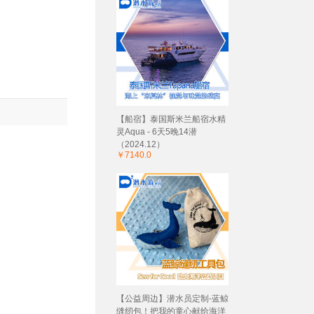
【船宿】泰国斯米兰船宿水精
灵Aqua - 6天5晚14潜
（2024.12）
￥7140.0
【公益周边】潜水员定制-蓝鲸
缝纫包！把我的童心献给海洋