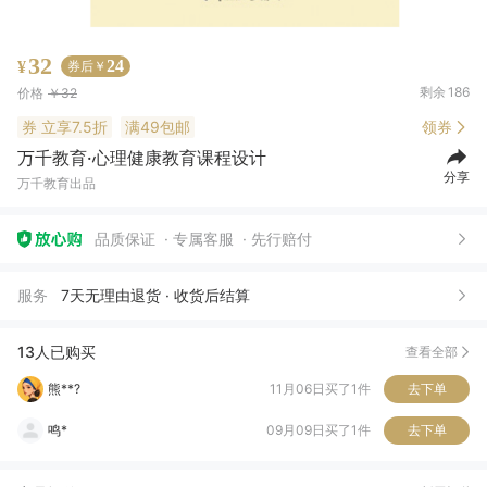
32
24
¥
券后￥
剩余
186
价格
￥32
券
立享7.5折
满49包邮
领券
万千教育·心理健康教育课程设计
分享
万千教育出品
H*
06月29日买了1件
去下单
品质保证
专属客服
先行赔付
w***y
05月22日买了1件
去下单
服务
7天无理由退货 · 收货后结算
由*✨
05月05日买了2件
去下单
平*
03月07日买了1件
去下单
13人已购买
查看全部
熊**?
11月06日买了1件
去下单
鸣*
09月09日买了1件
去下单
文*涔
02月04日买了1件
去下单