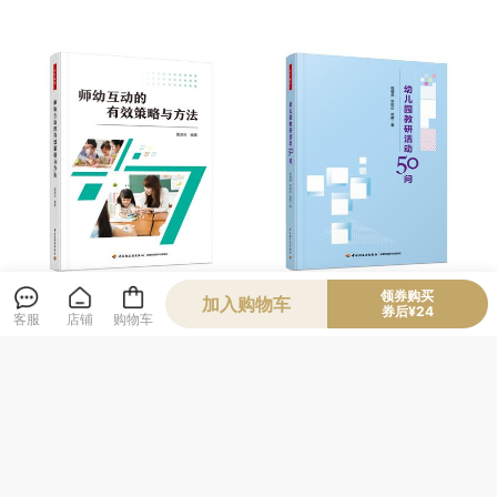
万千教育·师幼互动的有效策
万千教育·幼儿园教研活动50
领券购买
加入购物车
券后¥24
略与方法
问
客服
店铺
购物车
52
38
¥
¥