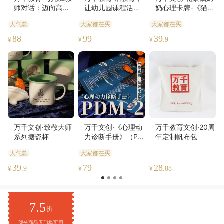
师对话：迈向高质
让幼儿园课程活起
奶心理卡牌-《猫小
量保教之路
来
妹和她的心理咨询
人气款
大家都在买
大家都在买
师》衍生卡牌-情绪
练习、个人探索、
88
99
39
¥
¥
¥
.9
家庭互动、团体咨
询
万千文创·致敬大师
万千文创·《心理动
万千教育文创·20周
系列搪瓷杯
力诊断手册》（PD
年定制帆布包
M-2）分类索引桌
人气款
大家都在买
垫
39
79
28
¥
.9
¥
¥
.88
7.5
折
部分商品无门槛可用