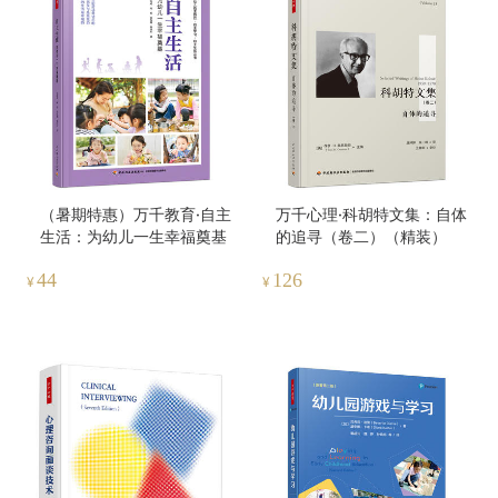
（暑期特惠）万千教育·自主
万千心理·科胡特文集：自体
生活：为幼儿一生幸福奠基
的追寻（卷二）（精装）
44
126
¥
¥