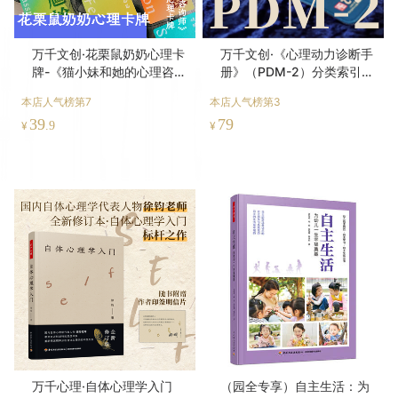
万千文创·花栗鼠奶奶心理卡
万千文创·《心理动力诊断手
牌-《猫小妹和她的心理咨询
册》（PDM-2）分类索引桌
师》衍生卡牌-情绪练习、个
垫
本店人气榜第7
本店人气榜第3
人探索、家庭互动、团体咨
39
79
询
¥
.9
¥
万千心理·自体心理学入门
（园全专享）自主生活：为