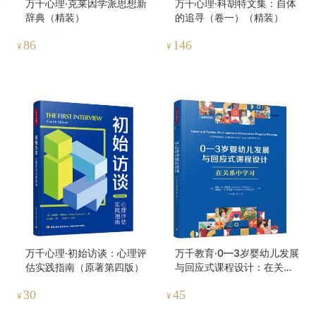
万千心理·克莱因学派思想新
万千心理·科胡特文集：自体
辞典（精装）
的追寻（卷一）（精装）
86
146
¥
¥
万千心理·初始访谈：心理评
万千教育·0—3岁婴幼儿发展
估实践指南（原著第四版）
与回应式课程设计：在关系
中学习（原著第四版）
30
45
¥
¥