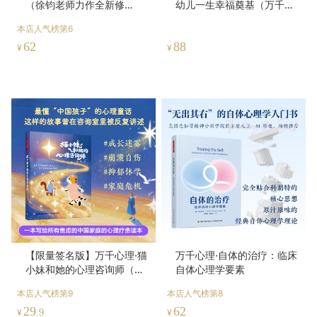
（徐钧老师力作全新修
幼儿一生幸福奠基（万千教
订！）
育）
本店人气榜第6
62
88
¥
¥
【限量签名版】万千心理·猫
万千心理·自体的治疗：临床
小妹和她的心理咨询师（全
自体心理学要素
彩）
本店人气榜第9
本店人气榜第8
29
62
¥
.9
¥