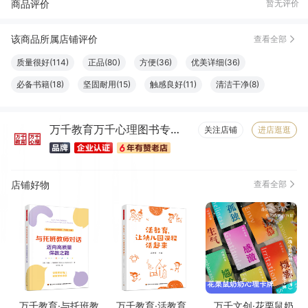
商品评价
暂无评价
小*
01月11日买了1件
去下单
椰***?
12月12日买了1件
去下单
该商品所属店铺评价
查看全部
钟*华
11月10日买了1件
去下单
质量很好(114)
正品(80)
方便(36)
优美详细(36)
必备书籍(18)
坚固耐用(15)
触感良好(11)
清洁干净(8)
服务周到(7)
字体适宜(7)
容量够大(7)
物流很快(6)
万千教育万千心理图书专营店
包装很好(6)
大小合适(6)
真材实料(6)
纸张精良(6)
关注店铺
进店逛逛
店铺好物
查看全部
万千教育·与托班教
万千教育·活教育，
万千文创·花栗鼠奶