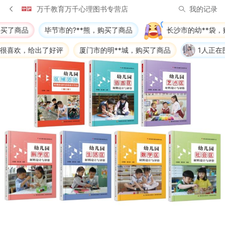
万千教育万千心理图书专营店
我的记录
节市的?**熊，购买了商品
长沙市的幼**袋，购买了商品
安
好评
厦门市的明**城，购买了商品
1人正在围观
青岛市的