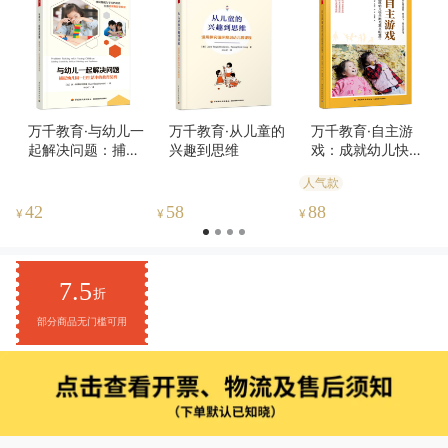
万千教育·与幼儿一
万千教育·从儿童的
万千教育·自主游
起解决问题：捕捉
兴趣到思维
戏：成就幼儿快乐
幼儿园一日生活中
而有意义的童年
人气款
的教育契机
42
58
88
¥
¥
¥
7.5
折
部分商品无门槛可用