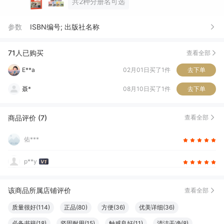
共2种分册名可选
参数
ISBN编号; 出版社名称
小*年
07月08日买了1件
去下单
G***M
04月20日买了1件
去下单
71人已购买
查看全部
E**a
02月01日买了1件
去下单
聂*
08月10日买了1件
去下单
?***熊
04月21日买了1件
去下单
商品评价 (7)
查看全部
小*
03月25日买了1件
去下单
佑***
曹*
12月13日买了1件
去下单
p**y
奇*
10月20日买了1件
去下单
凯*
10月17日买了1件
去下单
该商品所属店铺评价
查看全部
雨*霞
09月05日买了1件
去下单
质量很好(114)
正品(80)
方便(36)
优美详细(36)
必备书籍(18)
坚固耐用(15)
触感良好(11)
清洁干净(8)