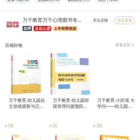
服务周到(7)
字体适宜(7)
容量够大(7)
物流很快(6)
万千教育万千心理图书专营店
包装很好(6)
大小合适(6)
真材实料(6)
纸张精良(6)
关注店铺
进店逛逛
店铺好物
查看全部
万千教育·幼儿园自
万千教育·幼儿园班
万千教育·小区域 大
主游戏观察与记录
级管理问题预防与
学问——幼儿园区
——从游戏故事中
应对（25周年版）
域环境创设与活动
发现儿童（全彩）
指导（彩插版）
58
56
30
¥
¥
¥