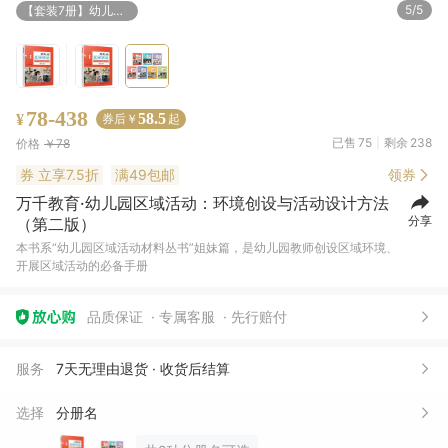
5/5
【套装7册】幼儿园区域活动材料丛书
78-438
58.5
¥
券后￥
起
已售
75
剩余
238
价格
￥78
券
立享7.5折
满49包邮
领券
万千教育·幼儿园区域活动：环境创设与活动设计方法
分享
（第二版）
本书系“幼儿园区域活动材料丛书”姐妹篇，是幼儿园教师创设区域环境、
开展区域活动的必备手册
品质保证
专属客服
先行赔付
服务
7天无理由退货 · 收货后结算
选择
分册名