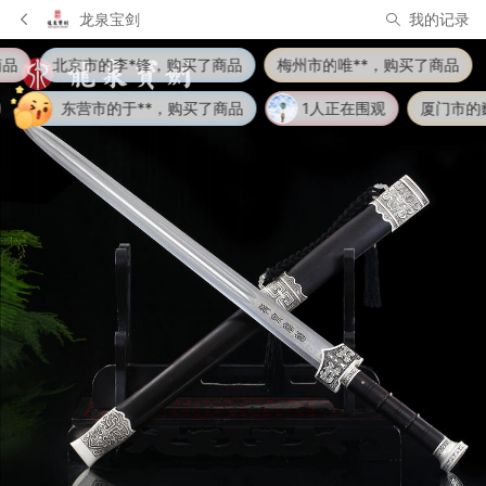
龙泉宝剑
我的记录
，购买了商品
梅州市的唯**，购买了商品
*，购买了商品
1人正在围观
厦门市的巍**，购买了商品