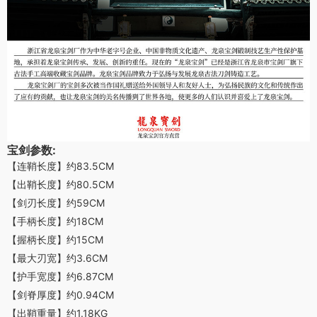
宝剑参数:
【连鞘长度】约83.5CM
【出鞘长度】约80.5CM
【剑刃长度】约59CM
【手柄长度】约18CM
【握柄长度】约15CM
【最大刃宽】约3.6CM
【护手宽度】约6.87CM
【剑脊厚度】约0.94CM
【出鞘重量】约1.18KG