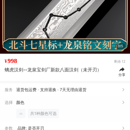
4/5
998
¥
剩余
12
螭虎汉剑--龙泉宝剑厂新款八面汉剑（未开刃）
分享
服务
退货包运费 · 支持退换 · 7天无理由退货
选择
颜色
共1种颜色可选
参数
品牌; 是否开刃