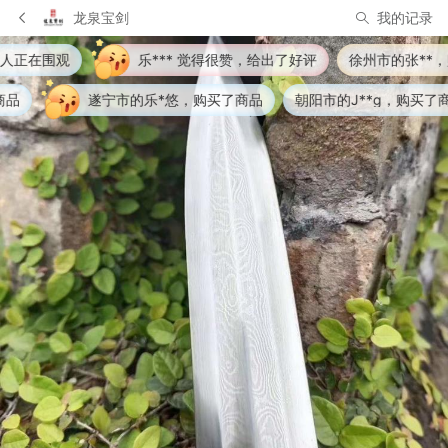
龙泉宝剑
我的记录
乐*** 觉得很赞，给出了好评
徐州市的张**，购买了商品
新乡
的乐*悠，购买了商品
朝阳市的J**g，购买了商品
沈阳市