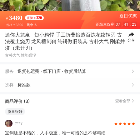
7/7
夏日优惠
3480
320
直降￥
￥
距结束仅剩
07
:
41
:
22
价格
￥3800
剩余16
迷你大龙泉--短小精悍 手工折叠锻造百炼花纹钢刃 古
分享
法覆土烧刃 龙凤檀剑鞘 纯铜做旧装具 古朴大气 刚柔并
济（未开刃）
古朴大气 性能强悍
服务
退货包运费 · 线下门店 · 收货后结算
选择
标准款
商品评价 (3)
查看全部
质量很好
?**?
宝剑还是不错的，入手极重，唯一可惜的是不够精细