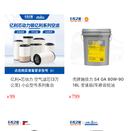
亿利•芯动力 空气滤芯(3万
壳牌施倍力 S4 GA 80W-90
公里) 小众型号系列集合
18L 变速箱/车桥齿轮油
99
799
¥
¥