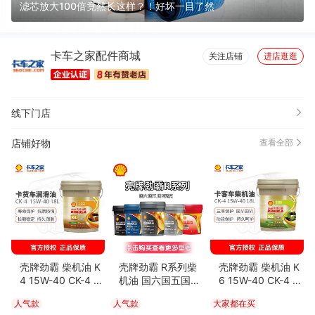
滤芯放大100倍竟然长这样？！好坏一目了然
卡车之家配件商城
关注店铺
进店逛逛
线下门店
店铺好物
查看全部
壳牌劲霸 柴机油 K
壳牌劲霸 R系列柴
壳牌劲霸 柴机油 K
4 15W-40 CK-4 18
机油 国六国五国四
6 15W-40 CK-4 18
L
卡货车通用
L 4-6万公里
人气款
人气款
大家都在买