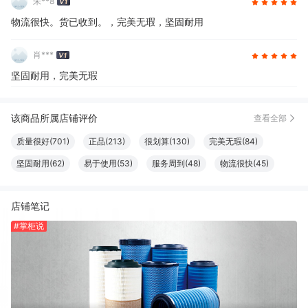
朱**8
物流很快。货已收到。，完美无瑕，坚固耐用
肖***
坚固耐用，完美无瑕
该商品所属店铺评价
查看全部
质量很好(701)
正品(213)
很划算(130)
完美无瑕(84)
坚固耐用(62)
易于使用(53)
服务周到(48)
物流很快(45)
效果好(40)
做工精良(32)
性价比高(27)
方便(18)
店铺笔记
包装很好(11)
方便实用(11)
真材实料(11)
清洁干净(11)
#掌柜说
安装便捷(10)
外观好看(10)
功能强劲(8)
必备书籍(8)
耐磨(8)
很舒服(7)
很好看(6)