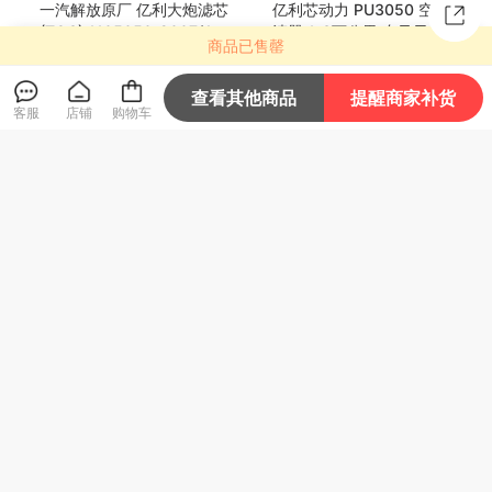
一汽解放原厂 亿利大炮滤芯
亿利芯动力 PU3050 空气滤
(TQC) 1105050-2007/A 1
清器 1-3万公里 东风天龙/天
商品已售罄
0万公里
龙旗舰/新天龙KL
本店销量榜第5
115
159
查看其他商品
提醒商家补货
¥
¥
客服
店铺
购物车
金亿利 PU3050(纸芯) 白金
【5折】盖茨雨刮器 U型卡
版 空气滤清器 6-10万公里
扣接口 有骨雨刮器雨刷片
259
24
¥
¥
.9