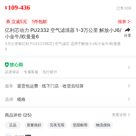
109-436
¥
已售
639
券
立减5元
1件包邮
领券
亿利芯动力 PU2332 空气滤清器 1-3万公里 解放小J6/
分享
小金牛/欧曼曼6
3万公里银亿利 PU2332(纸芯) 空气滤芯 适用于解放小J6/小金牛/欧曼曼
6
品质保证
专属客服
先行赔付
服务
退货包运费 · 线下门店 · 收货后结算
选择
规格
商品评价 (25)
查看全部
正品
质量很好
完美无瑕
坚固耐用
物流很快