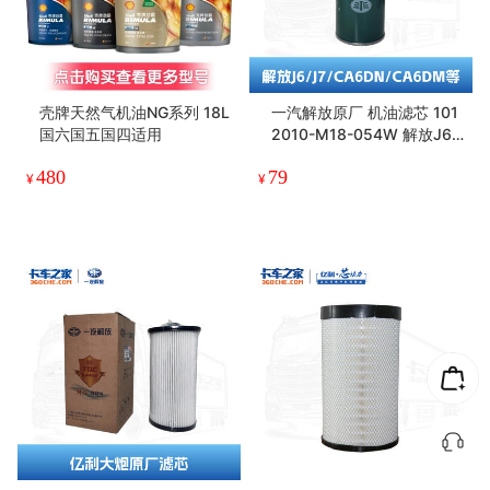
壳牌天然气机油NG系列 18L
一汽解放原厂 机油滤芯 101
国六国五国四适用
2010-M18-054W 解放J6/
J7 10万公里
480
79
¥
¥