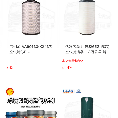
弗列加 AA90133(K2437)
亿利芯动力 PU2652(纸芯)
空气滤芯FLJ
空气滤清器 1-3万公里 解放
J7/J6P/JH6、重汽
本店销量榜第2
85
149
¥
¥