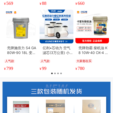
569
88
660
¥
¥
¥
壳牌施倍力 S4 GA
亿利•芯动力 空气
壳牌劲霸 柴机油 K
80W-90 18L 变速
滤芯(3万公里) 小众
8 10W-40 CK-4 18
箱/车桥齿轮油
型号系列集合
L 6-8万公里
人气款
人气款
大家都在买
799
99
780
¥
¥
¥