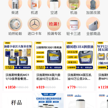
汉格斯特曼机MC1
汉格斯特E8国六柴
汉格斯特E4国五机
汉格斯
1/13保养套餐润滑
机油10万公里20L
油10万公里20L重
养WP1
油机滤柴滤10万公
燃油燃气发动机通
汽汕德卡解放J6P
滤滤清
里汕德卡豪沃
用
润滑油
1850
819
779
115
¥1850.00
¥829.00
¥789.00
¥
¥
¥
¥