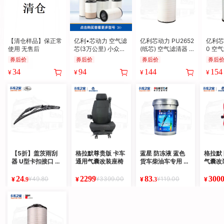
【清仓样品】保正常
亿利•芯动力 空气滤
亿利芯动力 PU2652
亿利芯
使用 无售后
芯(3万公里) 小众型
(纸芯) 空气滤清器 1
0 空气
号系列集合
-3万公里 解放J7/J6
公里 
券后价
券后价
券后价
券后
P/JH6、重汽
旗舰/
34
94
144
154
¥
¥
¥
¥
【5折】盖茨雨刮
格拉默尊贵版 卡车
蓝星 防冻液 蓝色
格拉默
器 U型卡扣接口 有
通用气囊改装座椅
货车柴油车专用 -2
气囊改
骨雨刮器雨刷片
5℃/-35℃ 9kg/1
风/加
8kg
手安全
24
2299
83
300
¥49.80
¥3399.00
¥119.00
¥
¥
¥
¥
.9
.3