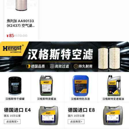
弗列加 AA90133
(K2437) 空气滤芯
FLJ
85
¥170.00
¥