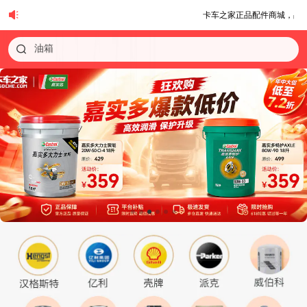
卡车之家正品配件商城，品质保证 只卖正
油箱
逆变器
坐垫
防冻液