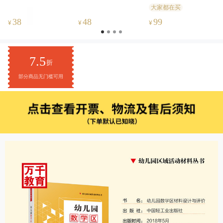
设计与实例：支架
育中的创造性探索
来
大家都在买
教师的专业成长
38
48
99
¥
¥
¥
7.5
折
部分商品无门槛可用