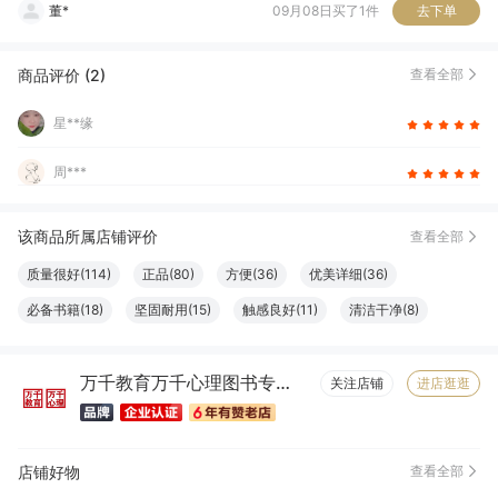
p***l
03月26日买了1件
去下单
黄*俐
03月18日买了1件
去下单
商品评价 (2)
查看全部
星**缘
03月13日买了1件
去下单
星**缘
周***
该商品所属店铺评价
查看全部
质量很好(114)
正品(80)
方便(36)
优美详细(36)
必备书籍(18)
坚固耐用(15)
触感良好(11)
清洁干净(8)
服务周到(7)
字体适宜(7)
容量够大(7)
物流很快(6)
万千教育万千心理图书专营店
包装很好(6)
大小合适(6)
真材实料(6)
纸张精良(6)
关注店铺
进店逛逛
店铺好物
查看全部