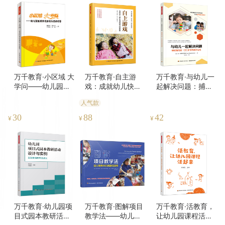
万千教育·小区域 大
万千教育·自主游
万千教育·与幼儿一
学问——幼儿园区
戏：成就幼儿快乐
起解决问题：捕捉
域环境创设与活动
而有意义的童年
幼儿园一日生活中
人气款
指导（彩插版）
的教育契机
30
88
42
¥
¥
¥
万千教育·幼儿园项
万千教育·图解项目
万千教育·活教育，
目式园本教研活动
教学法——幼儿教
让幼儿园课程活起