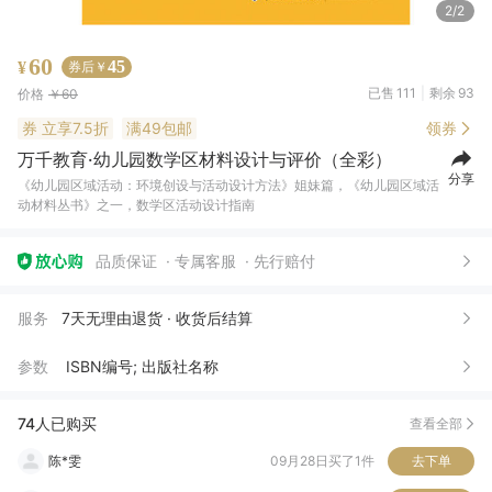
2/2
60
45
¥
券后￥
已售
111
剩余
93
价格
￥60
券
立享7.5折
满49包邮
领券
万千教育·幼儿园数学区材料设计与评价（全彩）
分享
《幼儿园区域活动：环境创设与活动设计方法》姐妹篇，《幼儿园区域活
动材料丛书》之一，数学区活动设计指南
可***碧
06月15日买了1件
去下单
裘*玲
03月09日买了1件
去下单
品质保证
专属客服
先行赔付
?*
09月06日买了1件
去下单
服务
7天无理由退货 · 收货后结算
高*
03月06日买了1件
去下单
参数
ISBN编号; 出版社名称
陈*雯
09月28日买了1件
去下单
董*
09月08日买了1件
去下单
74人已购买
查看全部
胡*
05月16日买了1件
去下单