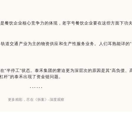
都是餐饮企业核心竞争力的体现，老字号餐饮企业要在这些方面下功
轨道交通产业为主的物资供应和生产性服务业务。人们耳熟能详的“
在“半停工”状态。泰禾集团的窘迫更为深层次的原因是其“高负债、
加杠杆”的泰禾出现了资金链问题。
······
更多精彩，尽在《拆案》-深度观察