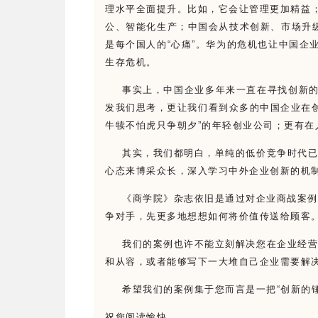
理水平全面提升。比如，它会让管理更加精益
公、智能化生产；中国会从技术创新、市场升
是每个国人的
“
心痛
”
。华为的危机也让中国企
生存危机。
事实上，中国企业多年来一直在寻找创新
发我们思考，更让我们看到众多的中国企业在
牛犊不怕虎只争朝夕
”
的年轻创业公司；更有在
其实，我们都明白，单纯的低价竞争时代已
心态来博采众长，深入学习中外企业创新的机
《商学院》杂志依旧是通过对企业商战案例
争对手，先更多地想想如何将价值传送给顾客
我们的案例也许不能立刻解决您在企业经营
和从容，或者能够写下一大堆自己企业需要解
希望我们的案例集于您而言是一把
“
创新的
祝您阅读愉快。