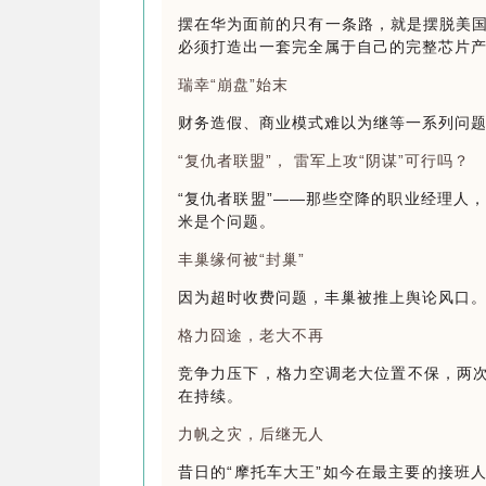
摆在华为面前的只有一条路，就是摆脱美
必须打造出一套完全属于自己的完整芯片
瑞幸“崩盘”始末
财务造假、商业模式难以为继等一系列问
“
复仇者联盟”， 雷军上攻“阴谋”可行吗？
“
复仇者联盟”——那些空降的职业经理人
米是个问题。
丰巢缘何被“封巢”
因为超时收费
问题，丰巢被推上舆论风口
格力囧途，老大不再
竞争力压下，格力空调老大位置不保，两次
在持续。
力帆之灾，后继无人
昔日的“摩托车大王”如今在最主要的接班