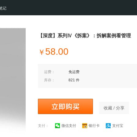
笔记
【深度】系列Ⅳ《拆案》：拆解案例看管理
58.00
￥
运费：
免运费
库存：
821 件
收藏 / 分享
支付：
微信支付
银行卡
支付宝