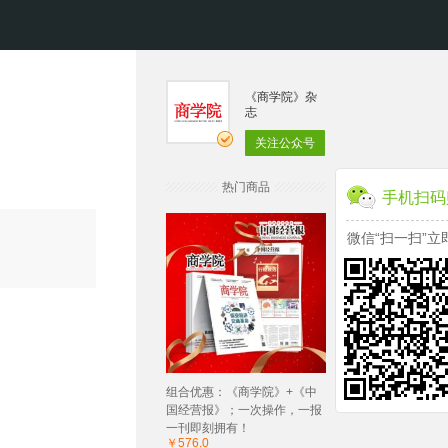
《商学院》杂
志
关注公众号
热门商品
手机扫码
微信“扫一扫”立
组合优惠：《商学院》+《中
国经营报》；一次操作，一报
一刊即刻拥有！
￥576.0