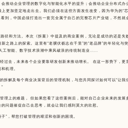
；会推动企业管理的数字化与智能化水平的提升；会推动企业分布式办
级上更加坚定地走出去。我们必须在这些方面发生改变，因为华为的
“
业看到，中国必须打造出一套完全属于自己的完整芯片产业链，不然就
的路径和方法。本次《拆案》中提及的商业案例，无论是成功的还是失
创新之路上的探索。这里有
“
老骥伏枥志在千里
”
的
“
老品牌
”
的年轻化与
人工智能、数字技术浪潮中乘风破浪的传统制造业……
经过去，未来各个企业要靠研发创新来推动增长。 在这一形势下，更
制和机理。
的拆解及每个商业决策背后的管理机制，与您共同探讨如何可以
“
让我
。
”
管理上的难题， 但如果您看了这些案例后，能对自己企业未来的发展
决的问题催促自己去思考，就会让我们感到莫大的欣慰。
锤子
”
，帮您打破管理的艰涩和创新的困境。