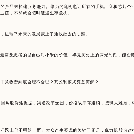
国的产品来构建服务能力。华为的危机也让所有的手机厂商和芯片企
产业链，不然就会随时遭遇生存危机。
题，让瑞幸未来的发展蒙上了难以散去的阴霾。
，最需要思考的是自己对小米的价值，毕竟历史上的高光时刻，能否
。丰巢收费到底合理不合理？其盈利模式究竟何解？
回购股价难提振，渠道改革受困，价格战库存难消，接班人难觅，转
人问题上仍不明朗，而让大众产生疑虑的关键问题是，像力帆股份这样