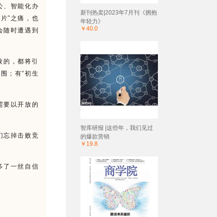
公、智能化办
新刊热卖|2023年7月刊《拥抱
芯片
”
之痛，也
年轻力》
￥40.0
会随时遭遇到
败的，都将引
突围；有
“
初生
需要以开放的
智库研报 |这些年，我们见过
们忘掉击败竞
的爆款营销
￥19.8
多了一丝自信