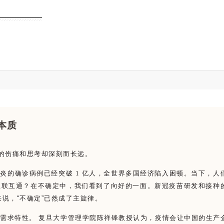
本质
人类的伤痛和思考却深刻而长远。
感染新冠肺炎的确诊病例已经突破 1 亿人，全世界多国经济陷入困顿。当下，
常的互联互通？在不确定中，我们看到了向好的一面。新冠疫苗研发和接种
来说，
“
不确定
”
已然成了主旋律。
需求特性。 复旦大学管理学院陈祥锋教授认为，疫情会让中国的生产