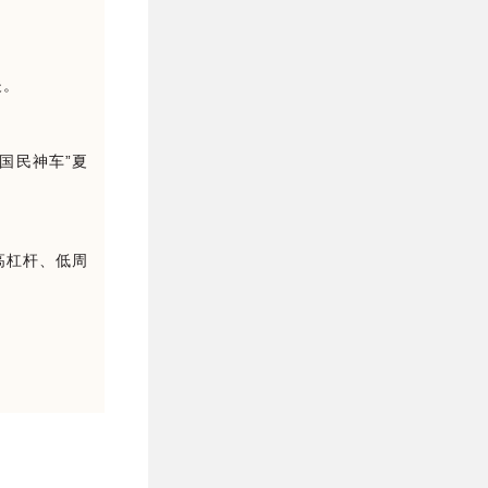
夫。
国民神车”夏
高杠杆、低周