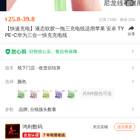
3/5
25.8-39.8
¥
已售
7396
剩余
254
【快速充电】液态软胶一拖三充电线适用苹果 安卓 TY
分享
PE-C华为三合一快充充电线
服务
线下门店 · 收货后结算
选择
颜色
共8种颜色可选
参数
品牌; 分线接头数量
鸿利数码
关注店铺
进店逛逛