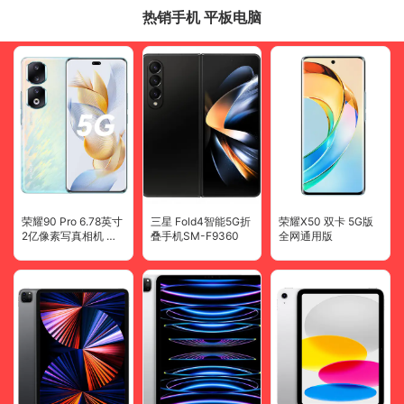
通话降噪
热销手机 平板电脑
荣耀90 Pro 6.78英寸
三星 Fold4智能5G折
荣耀X50 双卡 5G版
2亿像素写真相机 双
叠手机SM-F9360
全网通用版
卡 全网通