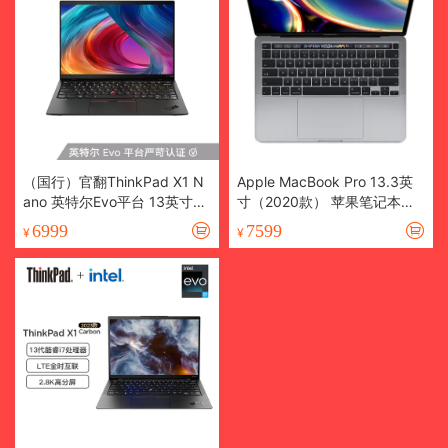
（国行）官翻ThinkPad X1 N
Apple MacBook Pro 13.3英
ano 英特尔Evo平台 13英寸轻
寸（2020款） 苹果笔记本电
薄笔记本电脑
脑 新款八核M1芯片 仅支持Ma
6999
7599
¥
¥
c系统 深空灰 【2020款】