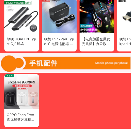
绿联 UGREEN Typ
联想ThinkPad Typ
【电竞加重金属发
联想Thin
e-C扩展坞
e-C 电源适配器 笔
光鼠标】办公数码
kpad 
记本充电器电源线
配件游戏十八渡x3
转换器
X1 X280 T480S 6
宏编程lol鼠标
头电视
5W便携款
OPPO Enco Free
真无线蓝牙耳机原
装正品手机通用tw
s半入耳式游戏音乐