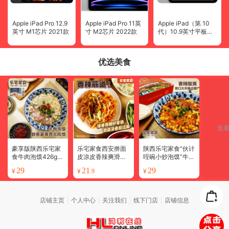
Apple iPad Pro 12.9
Apple iPad Pro 11英
Apple iPad（第 10
英寸 M1芯片 2021款
寸 M2芯片 2022款
代）10.9英寸平板电
脑 2022款
优选美食
查
豪享版陕西乐宅家
乐宅家食西安擀面
陕西乐宅家食“伙计
食牛肉泡馍426g还
皮凉皮香辣爽滑速
咥碗小炒泡馍”牛肉
原堂食加量不加价
食锁鲜短保低热低
泡馍345g/盒【1盒
29
21
29
¥
¥
¥
.9
【1盒装/3盒装】
卡300g*4袋装
装/3盒装】
店铺主页
个人中心
关注我们
线下门店
店铺信息