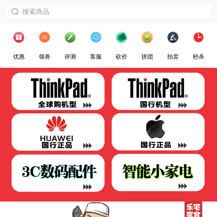
优惠
领劵
评测
客服
砍价
拼团
拍卖
秒杀