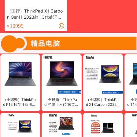
（国行）ThinkPad X1 Carbo
n Gen11 2023款 13代处理器
14英寸轻薄笔记本电脑
10999
¥
（全球购）ThinkPa
（全球购）ThinkPa
（全球购）ThinkPa
（全球
d P16 16英寸绘图设
d P1隐士六代 16英寸
d X1 Carbon 2022款
d T1
计师制图移动图形工
高性能创作笔记本电
英特尔12代酷睿i7 14
14
作站笔记本电脑
脑
英寸笔记本电脑
务笔