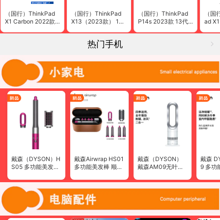
（国行）ThinkPad
（国行）ThinkPad
（国行）ThinkPad
（国行
X1 Carbon 2022款
X13（2023款） 13
P14s 2023款 13代
ad X
英特尔12代酷睿i7 14
代13.3英寸轻薄笔记
英特尔酷睿14英寸高
vo平
英寸笔记本电脑
本电脑
性能轻薄设计师工作
笔记
热门手机
站
戴森（DYSON）H
戴森Airwrap HS01
戴森（DYSON）
戴森 D
S05 多功能美发棒
多功能美发棒 顺滑
戴森AM09无叶暖
9 多
卷发棒 自动卷发神
版 紫红色礼盒版
风扇
扇
器