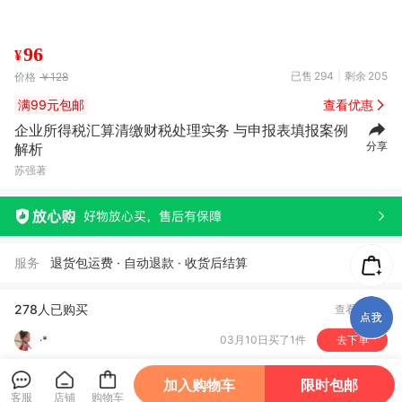
96
¥
已售
294
剩余
205
价格
￥128
满99元包邮
查看优惠
企业所得税汇算清缴财税处理实务 与申报表填报案例
分享
解析
T**E
07月05日买了1件
去下单
苏强著
b***y
07月29日买了1件
去下单
郭*明
12月15日买了1件
去下单
性***?
07月26日买了1件
去下单
服务
退货包运费 · 自动退款 · 收货后结算
·*
03月10日买了1件
去下单
278人已购买
查看全部
杨*霞
06月23日买了1件
去下单
徐*勇
05月27日买了1件
去下单
加入购物车
限时包邮
T*D
05月20日买了1件
去下单
客服
店铺
购物车