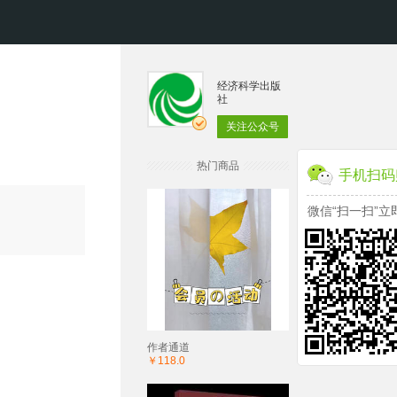
经济科学出版
社
关注公众号
热门商品
手机扫码
微信“扫一扫”立
作者通道
￥118.0