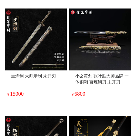
重烨剑 大师亲制 未开刃
小玄黄剑 张叶胜大师品牌 一
体铜鞘 百炼钢刃 未开刃
15000
6800
¥
¥