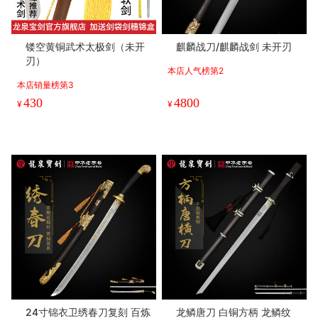
镂空黄铜武术太极剑（未开
麒麟战刀/麒麟战剑 未开刃
刃）
本店人气榜第2
本店销量榜第3
430
4800
¥
¥
24寸锦衣卫绣春刀复刻 百炼
龙鳞唐刀 白铜方柄 龙鳞纹