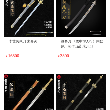
李世民佩刀 未开刃
绣冬刀 《雪中悍刀行》同款
原厂制作出品 未开刃
16800
3800
¥
¥