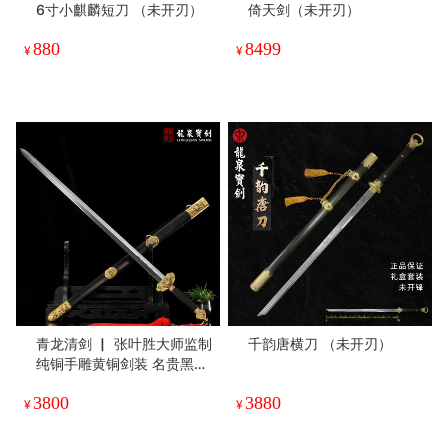
6寸小麒麟短刀 （未开刃）
倚天剑（未开刃）
880
8499
¥
¥
青龙清剑 ▏ 张叶胜大师监制
千韵唐横刀 （未开刃）
纯铜手雕黄铜剑装 名贵黑檀
木鞘 百炼花纹钢剑刃（未开
3800
3880
刃）
¥
¥