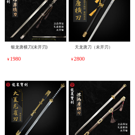
银龙唐横刀(未开刃)
天龙唐刀（未开刃）
1980
2800
¥
¥