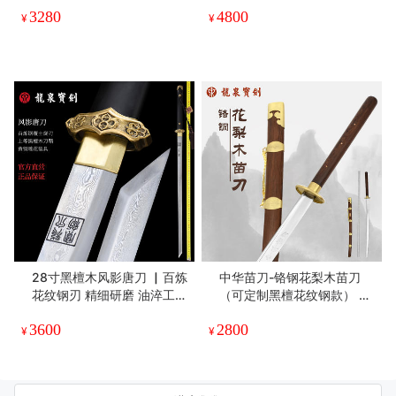
3280
4800
¥
¥
28寸黑檀木风影唐刀 ▏百炼
中华苗刀-铬钢花梨木苗刀
花纹钢刃 精细研磨 油淬工艺
（可定制黑檀花纹钢款） 未
名贵黑檀木鞘 纯铜装具 （未
开刃
3600
2800
开刃）
¥
¥