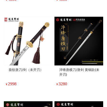
葵纹唐刀/剑（未开刃）
淬锋唐横刀/唐剑 黄铜款(未
开刃)
2998
3280
¥
¥