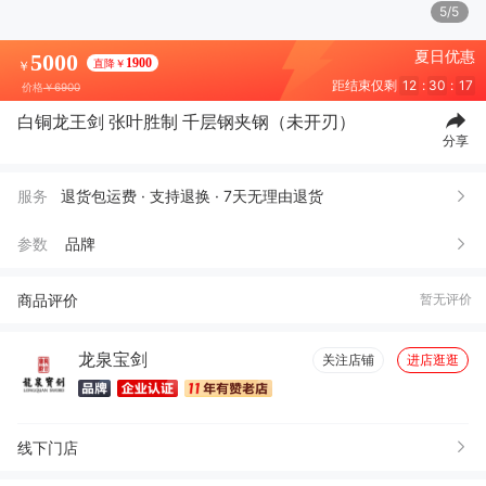
5/5
夏日优惠
5000
1900
直降￥
￥
距结束仅剩
12
:
30
:
15
价格
￥6900
白铜龙王剑 张叶胜制 千层钢夹钢（未开刃）
分享
服务
退货包运费 · 支持退换 · 7天无理由退货
参数
品牌
商品评价
暂无评价
龙泉宝剑
关注店铺
进店逛逛
线下门店