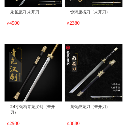
龙雀唐刀 未开刃
惊鸿唐横刀（未开刃）
4500
2380
¥
¥
24寸铜柄青龙汉剑（未开
黄铜战龙刀（未开刃）
刃）
2980
3880
¥
¥