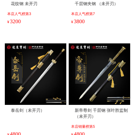
花纹钢 未开刃
千层钢夹钢 （未开刃）
本店人气榜第3
本店人气榜第7
3200
3800
¥
¥
泰岳剑（未开刃）
新帝尊剑 千层钢 张叶胜监制
（未开刃）
本店销量榜第5
4800
4800
¥
¥