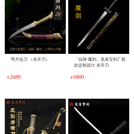
弯月短刀 （未开刃）
「仙侠·魔剑」龙泉宝剑厂新
款定制设计 未开刃
2680
6800
¥
¥