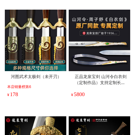
河图武术太极剑（未开刃）
正品龙泉宝剑 山河令白衣剑
（定制作品）支持定制长度
本店销量榜第6
（未开刃）
178
5800
¥
¥