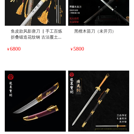
鱼皮款风影唐刀 ▏手工百炼
黑檀木苗刀（未开刃）
折叠锻造花纹钢 古法覆土烧
刃工艺 手工精细研磨 高档鱼
6800
5800
皮包鞘 纯铜手雕装具（未开
¥
¥
刃）