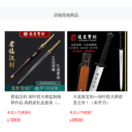
店铺其他商品
君临汉剑 张叶胜大师监制推
大龙泉宝剑—张叶胜大师得
荐作品 高档皮礼盒套装（未
意之作！（未开刃）
开刃）
本店人气榜第6
本店人气榜第1
3800
8800
¥
¥