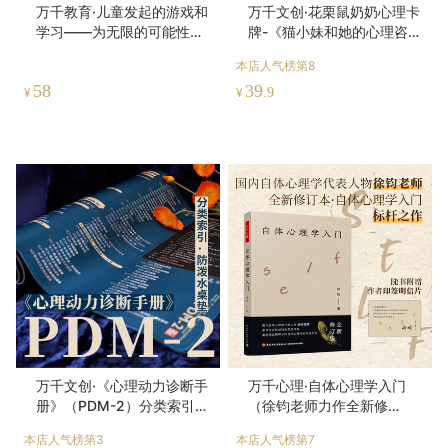
万千教育·儿童发起的游戏和
万千文创·花栗鼠奶奶心理卡
学习——为无限的可能性而
牌-《猫小妹和她的心理咨询
规划
师》衍生卡牌-情绪练习、个
本店人气榜第8
人探索、家庭互动、团体咨
58
39
询
¥
¥
.9
万千文创·《心理动力诊断手
万千心理·自体心理学入门
册》（PDM-2）分类索引桌
（徐钧老师力作全新修
垫
订！）
本店人气榜第3
本店人气榜第7