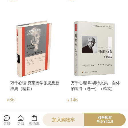
万千心理·克莱因学派思想新
万千心理·科胡特文集：自体
辞典（精装）
的追寻（卷一）（精装）
86
146
¥
¥
领券购买
加入购物车
券后¥43.5
客服
店铺
购物车