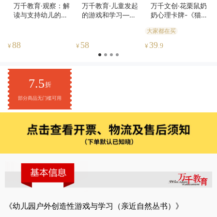
万千教育·观察：解
万千教育·儿童发起
万千文创·花栗鼠奶
读与支持幼儿的自
的游戏和学习——
奶心理卡牌-《猫小
主游戏
为无限的可能性而
妹和她的心理咨询
大家都在买
规划
师》衍生卡牌-情绪
练习、个人探索、
88
58
39
¥
¥
¥
.9
家庭互动、团体咨
询
7.5
折
部分商品无门槛可用
《幼儿园户外创造性游戏与学习（亲近自然丛书）》