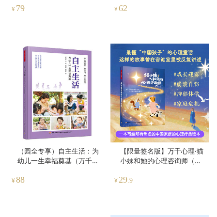
79
62
¥
¥
（园全专享）自主生活：为
【限量签名版】万千心理·猫
幼儿一生幸福奠基（万千教
小妹和她的心理咨询师（全
育）
彩）
88
29
¥
¥
.9