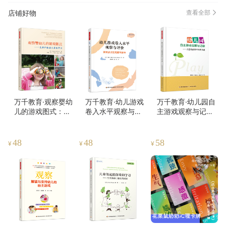
店铺好物
查看全部
万千教育·观察婴幼
万千教育·幼儿游戏
万千教育·幼儿园自
儿的游戏图式：支
卷入水平观察与评
主游戏观察与记录
持和拓展儿童的学
价——激发孩子的
——从游戏故事中
习
无限可能性
发现儿童（全彩）
48
48
58
¥
¥
¥