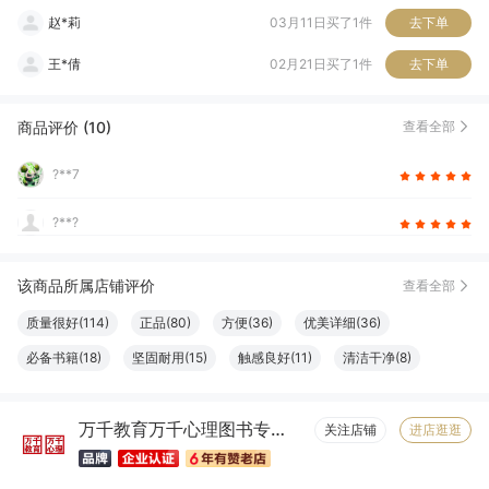
赵*莉
03月11日买了1件
去下单
王*倩
02月21日买了1件
去下单
程*
01月03日买了1件
去下单
商品评价 (10)
查看全部
T**y
12月17日买了2件
去下单
?**7
?**?
该商品所属店铺评价
查看全部
质量很好(114)
正品(80)
方便(36)
优美详细(36)
必备书籍(18)
坚固耐用(15)
触感良好(11)
清洁干净(8)
服务周到(7)
字体适宜(7)
容量够大(7)
物流很快(6)
万千教育万千心理图书专营店
包装很好(6)
大小合适(6)
真材实料(6)
纸张精良(6)
关注店铺
进店逛逛