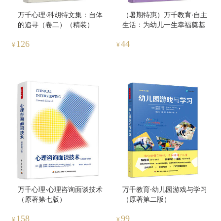
万千心理·科胡特文集：自体
（暑期特惠）万千教育·自主
的追寻（卷二）（精装）
生活：为幼儿一生幸福奠基
126
44
¥
¥
万千心理·心理咨询面谈技术
万千教育·幼儿园游戏与学习
（原著第七版）
（原著第二版）
158
99
¥
¥