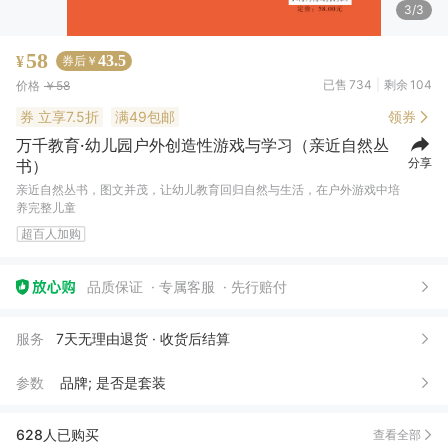
3/3
58
43.5
¥
券后￥
已售
734
剩余
104
价格
￥58
券
立享7.5折
满49包邮
领券
万千教育·幼儿园户外创造性游戏与学习（亲近自然丛
分享
书）
亲近自然丛书，图文并茂，让幼儿教育回归自然与生活，在户外游戏中培
养完整儿童
超百人加购
喻*
05月15日买了1件
去下单
丁*
07月09日买了1件
去下单
品质保证
专属客服
先行赔付
狂**圆
06月17日买了1件
去下单
服务
7天无理由退货 · 收货后结算
珊*
04月29日买了1件
去下单
参数
品牌; 是否是套装
武*师
03月28日买了1件
去下单
孙*
03月19日买了1件
去下单
628人已购买
查看全部