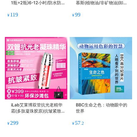
1瓶=2瓶)6-12小时/防水防
慕斯(植物油/非矿物油)卸防
汗/不辣眼睛
晒/敏肌友好 50ml
119
99
¥
¥
iLab艾莱博双管抗光老精华
BBC生命之色：动物眼中的
霜(多肽凝珠胶原)抗皱紧致/
世界
抗氧抗糖
299
57
¥
¥
.2