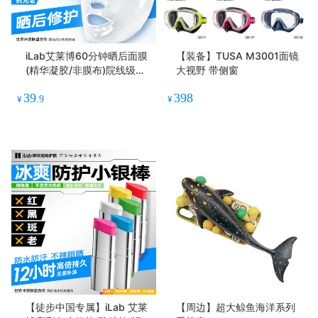
iLab艾莱博60分钟晒后面膜
【装备】TUSA M3001面镜
(精华凝胶/非膜布)院线级修
大视野 带侧窗
护/晒红晒黑
39
398
¥
.9
¥
【徒步中国专属】iLab 艾莱
【周边】超大鲸鱼海洋系列