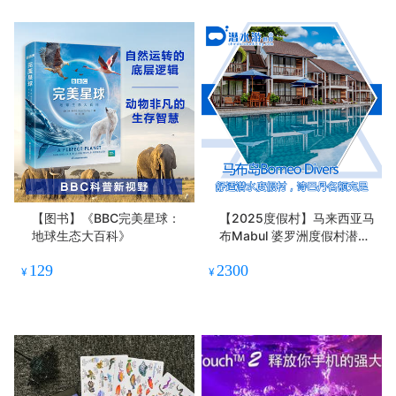
【图书】《BBC完美星球：
【2025度假村】马来西亚马
地球生态大百科》
布Mabul 婆罗洲度假村潜水
套餐 - Borneo Divers Mabu
129
2300
l Resort
¥
¥