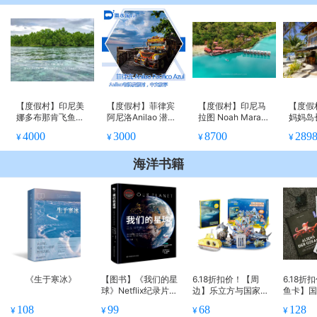
【度假村】印尼美
【度假村】菲律宾
【度假村】印尼马
【度假
娜多布那肯飞鱼潜
阿尼洛Anilao 潜水
拉图 Noah Maratu
妈妈岛长
水度假村
套餐 - Pacifico Az
a Resort 潜水度假
c潜水
4000
3000
8700
289
¥
¥
¥
¥
ure
套餐
海洋书籍
《生于寒冰》
【图书】《我们的星
6.18折扣价！【周
6.18
球》Netflix纪录片同
边】乐立方与国家地
鱼卡】
名图书
理倾情推出3D立体拼
创手绘防
108
99
68
128
¥
¥
¥
¥
图——海底探险
携带无