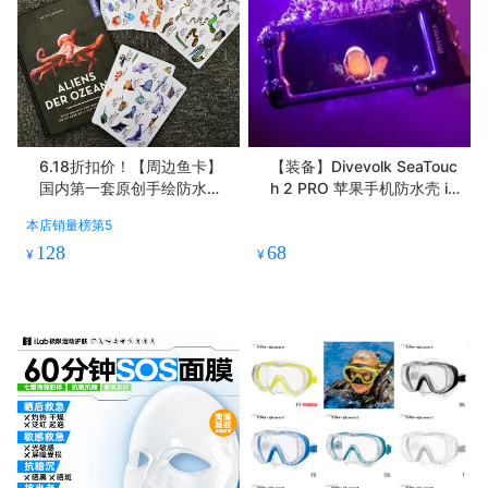
6.18折扣价！【周边鱼卡】
【装备】Divevolk SeaTouc
国内第一套原创手绘防水鱼
h 2 PRO 苹果手机防水壳 ip
卡 水下携带无惧陌生海洋生
hone 6以上通用
本店销量榜第5
物 附防水手写板
128
68
¥
¥