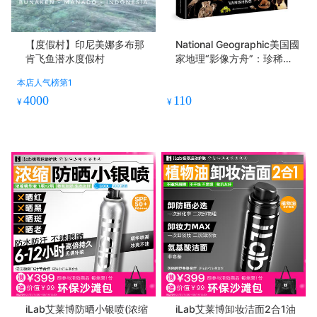
【度假村】印尼美娜多布那
National Geographic美国國
肯飞鱼潜水度假村
家地理“影像方舟”：珍稀动
物全书
本店人气榜第1
4000
110
¥
¥
iLab艾莱博防晒小银喷(浓缩
iLab艾莱博卸妆洁面2合1油