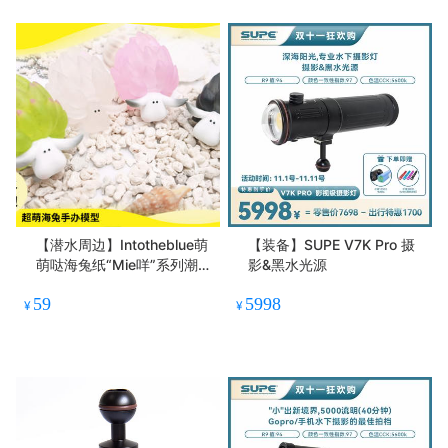
【潜水周边】Intotheblue萌
【装备】SUPE V7K Pro 摄
萌哒海兔纸“Mie咩”系列潮玩
影&黑水光源
冰箱贴挂物件盲盒系列
59
5998
¥
¥