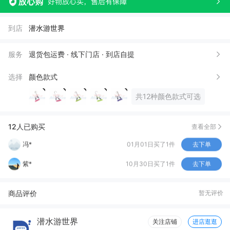
W***u
09月06日买了2件
去下单
到店
潜水游世界
郭*瑶
08月26日买了1件
去下单
w*
07月04日买了1件
去下单
服务
退货包运费 · 线下门店 · 到店自提
快*
06月07日买了2件
去下单
选择
颜色款式
l***g
01月03日买了2件
去下单
共12种颜色款式可选
w***n
10月23日买了1件
去下单
刘*宇
09月23日买了1件
去下单
12人已购买
查看全部
冯*
01月01日买了1件
去下单
紫*
10月30日买了1件
去下单
商品评价
暂无评价
潜水游世界
关注店铺
进店逛逛