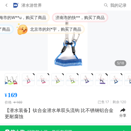
潜水游世界
我的记录
了商品
济南市的快**，购买了商品
京市的刘*宇，购买了商品
5/18
169
¥
已售
17
剩余
120
价格
￥169
【潜水装备】钛合金潜水单双头流钩 比不锈钢铝合金
分享
更耐腐蚀
紫*
10月30日买了1件
去下单