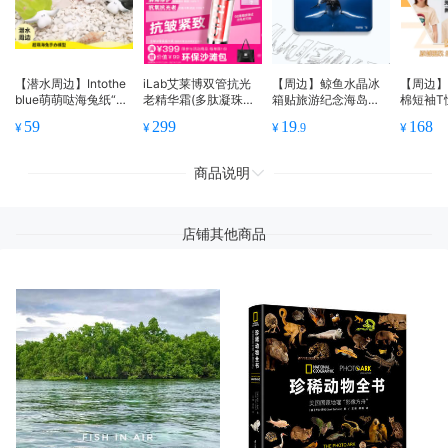
【潜水周边】Intothe
iLab艾莱博双管抗光
【周边】鲸鱼水晶冰
【周边
blue萌萌哒海兔纸“M
老精华霜(多肽凝珠胶
箱贴旅游纪念海岛特
棉短袖T
ie咩”系列潮玩冰箱贴
原)抗皱紧致/抗氧抗
色系列一
59
299
19
168
¥
¥
¥
¥
.9
挂物件盲盒系列
糖
商品说明
店铺其他商品