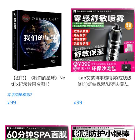
【图书】《我们的星球》Ne
iLab艾莱博零感喷雾(院线级
tflix纪录片同名图书
修护)舒敏保湿/提亮去黄/抗
皱紧致
本店销量榜第7
99
99
¥
¥