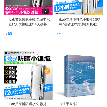
iLab艾莱博氨基酸洁面(非皂
iLab艾莱博彩色小银棒(防护
基)7天改善红丝/14天改善红
棒/运动泥/彩妆棒)冰爽/防水
斑/敏肌友好
防汗12g
69
94
¥
¥
iLab艾莱博防晒小银瓶(提
《生于寒冰》