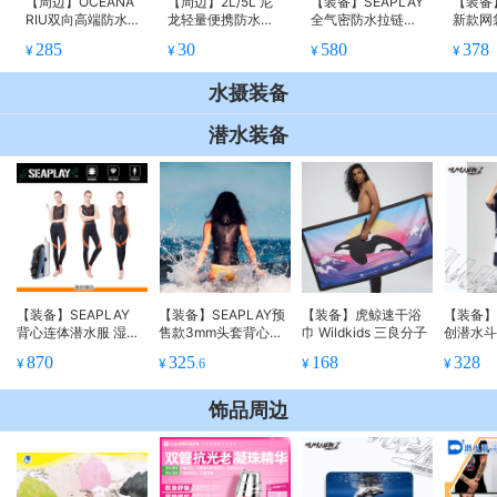
【周边】OCEANA
【周边】2L/5L 尼
【装备】SEAPLAY
【装备】
RIU双向高端防水
龙轻量便携防水包
全气密防水拉链背
新款网
拉链防泼水背包斜
户外游泳冲浪溯溪
包
乖包
285
30
580
378
¥
¥
¥
¥
挎包胸前包便携
潜水
水摄装备
潜水装备
【装备】SEAPLAY
【装备】SEAPLAY预
【装备】虎鲸速干浴
【装备】F
背心连体潜水服 湿衣
售款3mm头套背心，
巾 Wildkids 三良分子
创潜水
黑拼橘色女款 黑拼迷
更有换新活动
防风衣 
870
325
168
328
¥
¥
¥
¥
.6
彩女款
饰品周边