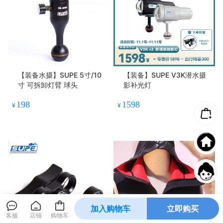
【装备水摄】SUPE 5寸/10
【装备】SUPE V3K潜水摄
寸 可拆卸灯臂 球头
影补光灯
198
1598
¥
¥
加入购物车
立即购买
客服
店铺
购物车