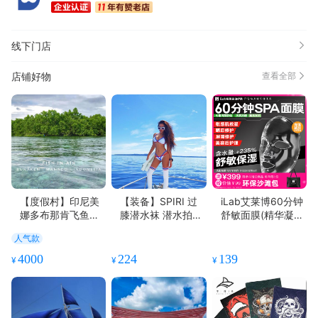
线下门店
店铺好物
查看全部
【度假村】印尼美
【装备】SPIRI 过
iLab艾莱博60分钟
娜多布那肯飞鱼潜
膝潜水袜 潜水拍照
舒敏面膜(精华凝
水度假村
大长腿必备
胶/非膜布)屏障受
人气款
损/院线级修护
4000
224
139
¥
¥
¥