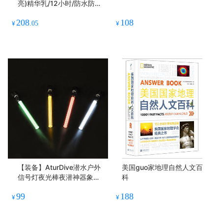
亮)精华乳/12小时/防水防汗/
不辣眼睛40g
208
108
¥
.05
¥
【装备】AturDive潜水户外
美国guo家地理自然人文百
信号灯夜光棒夜潜神器象拔
科
SMb指示棒救援潜伴灯
99
188
¥
¥