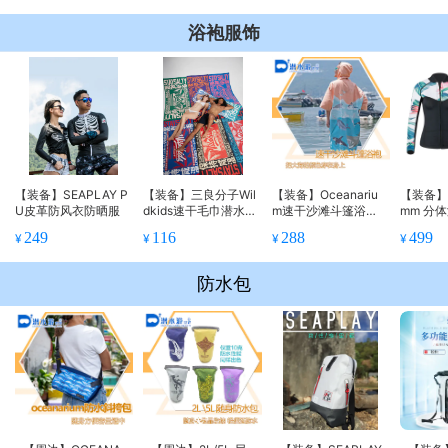
物 附防
浴袍服饰
【装备】SEAPLAY P
【装备】三良分子Wil
【装备】Oceanariu
【装备】S
U皮革防风衣防晒服
dkids速干毛巾潜水游
m速干沙滩斗篷浴袍
mm 分
泳沙滩吸水巾成人度
换衣浴袍
YAMA
249
116
288
499
¥
¥
¥
¥
假海边浴巾
胶超弹
防水包