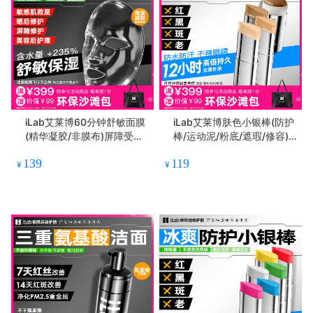
iLab艾莱博60分钟舒敏面膜
iLab艾莱博肤色小银棒(防护
(精华凝胶/非膜布)屏障受损/
棒/运动泥/粉底/遮瑕/修容)
院线级修护
防水防汗
139
119
¥
¥