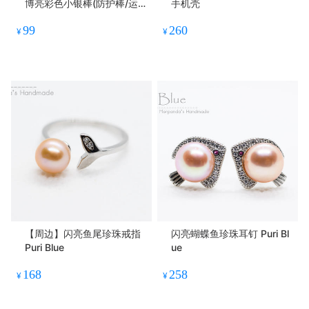
博亮彩色小银棒(防护棒/运
手机壳
动泥/彩妆棒)冰爽/防水防汗
99
260
¥
¥
【周边】闪亮鱼尾珍珠戒指
闪亮蝴蝶鱼珍珠耳钉 Puri Bl
Puri Blue
ue
168
258
¥
¥