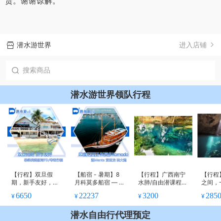
货。谢谢谅解。
潜水游世界
进入店铺
潜水游世界领队行程
【行程】双旦假
【船宿 - 暑期】8
【行程】广西南宁
【行程
期，新手友好，菲
月科莫多船宿 — 玩
水肺/自由潜课程，
之间，
律宾PG考证\FD行
大流，看Manta，
FD行程，全年可约
都安，
6650
22237
3200
285
¥
¥
¥
¥
程出发啦
观巨龙，去粉红沙
样水下
滩......
潜水自由行代理预定