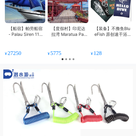
【船宿】帕劳船宿
【度假村】印尼达
【装备】不撸鱼Blu
- Palau Siren 11天
拉湾 Maratua Para
eFish 原创速干浴
10晚或8天7晚 - 涵
dise Resort 潜水度
巾
盖所有精华潜点
假套餐
27250
5775
128
¥
¥
¥