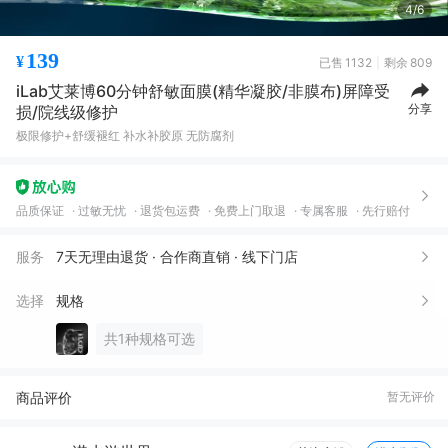
5/6
139
¥
已售
1132
剩余
809
iLab艾莱博60分钟舒敏面膜(精华凝胶/非膜布)屏障受
分享
损/院线级修护
极限修护+舒缓褪红 补水补胶原 无防腐剂
品质保证
过敏无忧
退货包运费
免费上门取退
专属客服
先行赔付
服务
7天无理由退货 · 合作商直销 · 线下门店
选择
规格
共1种规格可选
商品评价
暂无评价