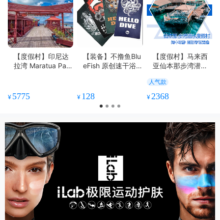
【度假村】印尼达
【装备】不撸鱼Blu
【度假村】马来西
拉湾 Maratua Para
eFish 原创速干浴
亚仙本那步湾潜水
dise Resort 潜水度
巾
度假村
人气款
假套餐
5775
128
2368
¥
¥
¥