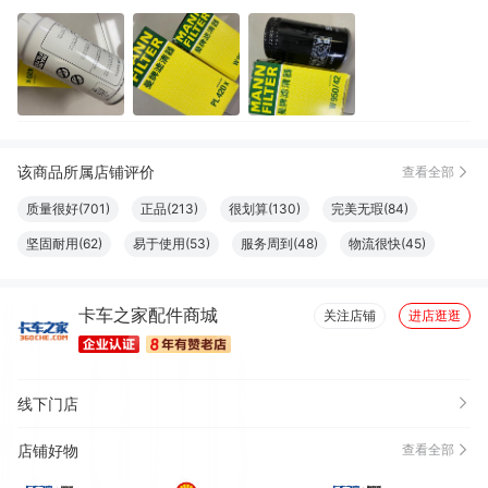
过两天保养了就换上
该商品所属店铺评价
查看全部
质量很好(701)
正品(213)
很划算(130)
完美无瑕(84)
坚固耐用(62)
易于使用(53)
服务周到(48)
物流很快(45)
效果好(40)
做工精良(32)
性价比高(27)
方便(18)
卡车之家配件商城
包装很好(11)
方便实用(11)
真材实料(11)
清洁干净(11)
关注店铺
进店逛逛
安装便捷(10)
外观好看(10)
功能强劲(8)
必备书籍(8)
耐磨(8)
很舒服(7)
很好看(6)
线下门店
店铺好物
查看全部