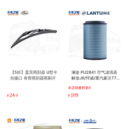
【5折】盖茨雨刮器 U型卡
澜途 PU2841 空气滤清器
扣接口 有骨雨刮器雨刷片
解放J6/悍威/重汽豪沃T7H/
德龙F3000
本店销量榜第9
24
109
¥
.9
¥