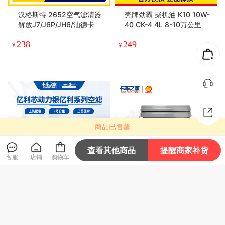
汉格斯特 2652空气滤清器
壳牌劲霸 柴机油 K10 10W-
解放J7/J6P/JH6/汕德卡
40 CK-4 4L 8-10万公里
238
249
¥
¥
商品已售罄
查看其他商品
提醒商家补货
客服
店铺
购物车
亿利•芯动力 空气滤芯(3万
壳牌施倍力 S4 GA 80W-90
公里) 小众型号系列集合
18L 变速箱/车桥齿轮油
99
799
¥
¥