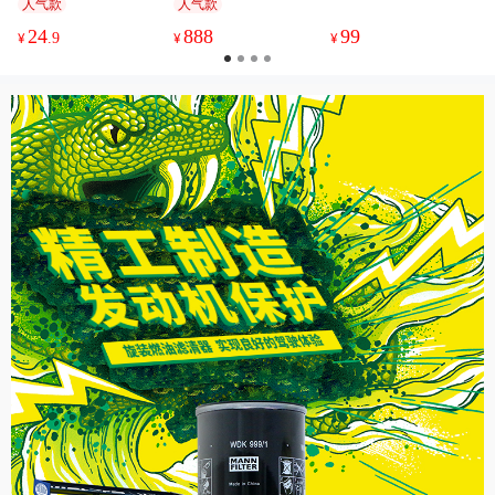
人气款
人气款
24
888
99
¥
.9
¥
¥