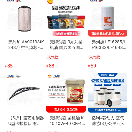
弗列加 AA90133(K
壳牌劲霸 R系列柴
弗列加 LF16285/L
2437) 空气滤芯FL
机油 国六国五国四
F16333/LF16430
J
卡货车通用
机油滤清器 重汽D1
人气款
人气款
2
85
88
59
¥
¥
¥
【5折】盖茨雨刮器
壳牌劲霸 柴机油 K
亿利•芯动力 空气
U型卡扣接口 有骨
10 10W-40 CK-4 1
滤芯(3万公里) 小众
雨刮器雨刷片
8L 8-10万公里
型号系列集合