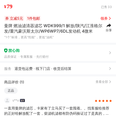
79
¥
已售
33
券
立减5元
1件包邮
领券
曼牌 燃油滤清器滤芯 WDK999/1 解放/陕汽/江淮格尔
分享
发/重汽豪沃斯太尔/WP6WP7/6DL发动机 4微米
“1个”标准，更高“性能”，更低“油耗”
品质保证
专属客服
先行赔付
服务
退货包运费 · 线下门店 · 收货后结算
商品评价 (1)
查看全部
正品
s**o
一直用曼牌的滤芯，卡家有了立马买了一套囤着。。找客服给推荐
的正好给解放配了一套，柴滤机滤都有防伪码验证过了是真的，等