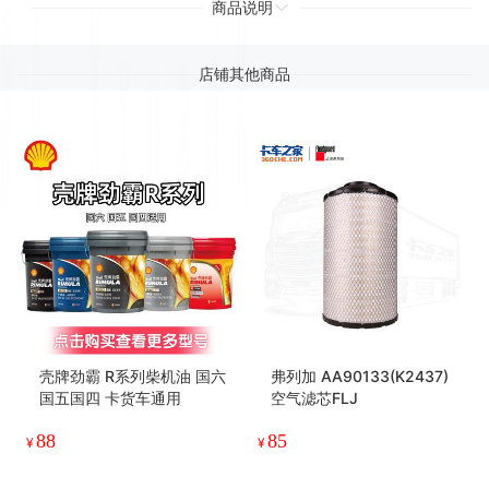
商品说明
店铺其他商品
壳牌劲霸 R系列柴机油 国六
弗列加 AA90133(K2437)
国五国四 卡货车通用
空气滤芯FLJ
88
85
¥
¥