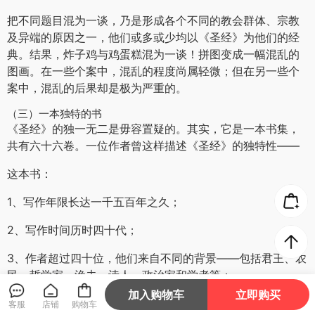
把不同题目混为一谈，乃是形成各个不同的教会群体、宗教
及异端的原因之一，他们或多或少均以《圣经》为他们的经
典。结果，炸子鸡与鸡蛋糕混为一谈！拼图变成一幅混乱的
图画。在一些个案中，混乱的程度尚属轻微；但在另一些个
案中，混乱的后果却是极为严重的。
（三）一本独特的书
《圣经》的独一无二是毋容置疑的。其实，它是一本书集，
共有六十六卷。一位作者曾这样描述《圣经》的独特性——
这本书：
1、写作年限长达一千五百年之久；
2、写作时间历时四十代；
3、作者超过四十位，他们来自不同的背景——包括君王、农
民、哲学家、渔夫、诗人、政治家和学者等：
加入购物车
立即购买
摩西─政治领袖，在埃及的大学受教育
客服
店铺
购物车