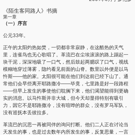
《陌生客同路人》书摘
第一章
（一）序言
公元33年。
正午的太阳灼热如焚，一切都非常寂静，在这酷热的天气
里，连雀鸟也无心歌唱了。革流巴在尘埃滚滚的路上踢起一
块干泥，深深地吸了一口气，然后鼓起两腮叹了口气，视线
模糊地穿过薄雾，隐约看见前面的山脊。数里以外便是以马
忤斯——他的家。太阳很可能在他们到达前已经下山了。通
常他们会早些离开耶路撒冷——毕竟，七里路是好一段路程
——但早上发生的事使他们耽搁下来，他们渴望能得到更确
实的消息。以马忤斯并非大城，但今天却显得特别有吸引
力，因它不是耶路撒冷，没有喧哗的群众，没有罗马军队，
没有巡抚本丢彼拉多。
革流巴的沉思一再被同伴的询问打断。他们二人正在讨论当
天发生的事，也是过去数年内所发生的事，反复思量，一言