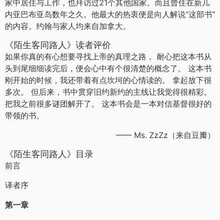
家中居住与工作，也拜访过21个其他国家。而且曾住在新几
内亚巴布亚岛数年之久。他最大的热衷便是向人解说“这部书”
的内容。约翰与家人均来自加拿大。
《陌生客同路人》读者评价
如果你真的有心想要寻找上帝的真理之路， 耐心把这本书从
头到尾细细读完后，便会心中有个很清楚的概念了。 这本书
刚开始的时候，我还带着有点坎坷的心情读的。 拿起放下很
多次。 但后来，书中贯穿旧约新约的主线让我觉得很精彩。
把我之前很多谜团解开了。 这本书会是一本对信基督很好的
带领的书。
—— Ms. ZzZz（来自豆瓣）
《陌生客同路人》目录
前言
译者序
第一章