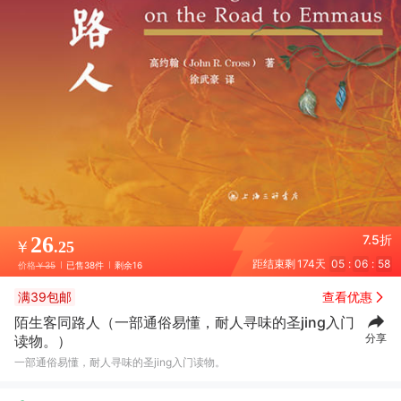
26
7.5折
￥
.25
距结束剩
174天
05
:
06
:
57
价格
￥35
已售38件
剩余16
满39包邮
查看优惠
陌生客同路人（一部通俗易懂，耐人寻味的圣jing入门
林*
10月21日买了1件
去下单
分享
读物。）
一部通俗易懂，耐人寻味的圣jing入门读物。
A*i
10月21日买了1件
去下单
秀***牧
11月06日买了1件
去下单