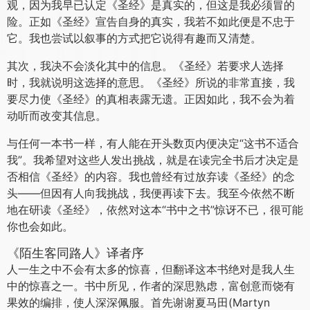
观，因为我早已认定《圣经》是真实的，但这是我必须冒的
险。正如《圣经》宣告自身的真实，我若不如此便是不忠于
它。我也尝试以叙事的方式把它说得有趣而又清楚。
其次，我决不会淡化其中的信息。《圣经》若要求人选择
时，我就说明这选择的意思。《圣经》所说的非常直接，我
要尽力使《圣经》的真相表露无遗。正因如此，我不会为着
动听而改变其信息。
与任何一本书一样，有人能在开头数页内便决定“这书不适合
我”。我希望对这些人发出挑战，就是在读完全书后才决定是
否相信《圣经》的内容。我也曾经有过放弃读《圣经》的念
头——但因有人向我挑战，我便再读下去。我至今依然不断
地在研读《圣经》，依然对这本“书中之书”惊讶不已，很可能
你也会如此。
《陌生客同路人》译者序
人一生之中不会有太多的惊喜，但翻译这本书绝对是我人生
中的惊喜之一。书中所见，作者的深思熟虑，富创意而饶有
果效的编排，使人深深佩服。首先谢谢夏马田(Martyn