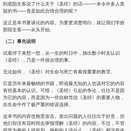
到底陌生客说了什么关于《圣经》的话——一本令许多人质
疑的书——竟是如此合情合理的呢？
这正是本书要谈论的内容。为要更清楚明白，就让我们学效
那陌生客——从头开始。
（二）事先说明
试着停下来想一想，从一生的时日中，抽出数小时去认识
《圣经》，乃是一件很合理的事。
无论如何，《圣经》对生命与死亡有着很重要的教导。
它是历年来最畅销的书籍，即或最无知的人也该对它的内容
有些基本的认识。可惜，《圣经》引起的争论，往往不是因
为它的内容，而是因为一些自称笃信《圣经》的重要人物，
在生命中作了极严重的错误选择。
这本书的内容也饱受攻击。发出问题的人往往出于好意，但
他们却没有花时间去审慎理解《圣经》的内容。不过，不管
假冒为善的人或批判、挑剔的人说什么，《圣经》都没有改