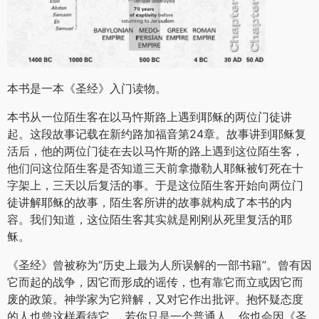
本书是一本《圣经》入门读物。
本书从一位陌生客在以马忤斯路上遇到耶稣的两位门徒讲
起。这段故事记载在新约路加福音第24章。故事讲到耶稣复
活后，他的两位门徒在去以马忤斯的路上遇到这位陌生客，
他们问这位陌生客是否知道三天前拿撒勒人耶稣被钉死在十
字架上，三天以后复活的事。于是这位陌生客开始向两位门
徒讲解耶稣的故事，陌生客所讲的故事就构成了本书的内
容。我们知道，这位陌生客其实就是刚刚从死里复活的耶
稣。
《圣经》曾被称为“历史上最为人所误解的一部书籍”。曾有因
它而起的战争，因它而形成的谣传，也有靠它而立或因它而
废的政策。神学家为它辩解，又对它作出批评。抱怀疑态度
的人也曾这样看待它。 若你只是一个普通人，你也会因《圣