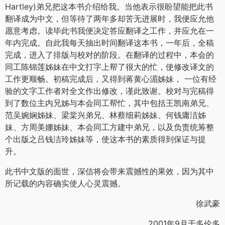
Hartley)弟兄把这本书介绍给我。当他表示很盼望能把此书
翻译成为中文，但等待了两年多却苦无进展时，我便应允他
愿意考虑。读毕此书我便决定答应翻译之工作，并应允在一
年内完成。自此我每天抽出时间翻译这本书，一年后，全稿
完成，进入了排版与校对的阶段。在翻译的过程中，本会的
同工陈锦莲姊妹在中文打字上帮了很大的忙，使修改译文的
工作更顺畅。初稿完成后，又得到蒋黄心湄姊妹， 一位有经
验的文字工作者对全文作出修改，谨此致谢。校对与完稿得
到了数位主内兄姊与本会同工帮忙，其中包括王凯南弟兄、
范吴婉娴姊妹、梁棠兴弟兄、林蔡细莉姊妹、何钱庸洁姊
妹、方周美娜姊妹、本会同工方建中弟兄，以及负责统筹整
个出版之吕钱洁玲姊妹等，使这本书的素质得到保证与提
升。
此书中文版的面世，深信将会带来震撼性的果效，因为其中
所记载的内容确实使人心灵震撼。
徐武豪
2001年9月于多伦多