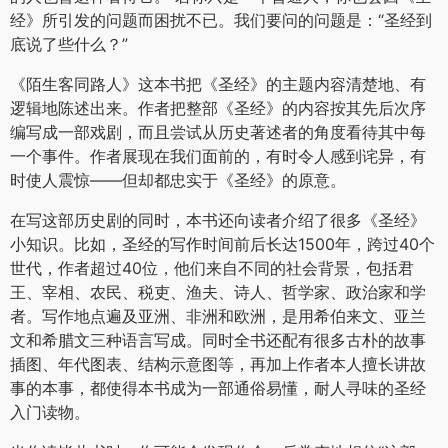
经》所引发的问题而困扰不已。我们要问的问题是：“圣经到
底说了些什么？”
《陌生客同路人》这本书把《圣经》的主题内容清楚地、有
逻辑地陈述出来。作者把整部《圣经》的内容按其先后次序
编写成一部戏剧，而且尝试从历史著述者的角度看待其中每
一个事件。作者展现在我们面前的，有时令人感到诧异，有
时使人震惊——但却都忠实于《圣经》的原意。
在写这部历史剧的同时，本书还向读者介绍了很多《圣经》
小知识。比如，圣经的写作时间前后长达1500年，跨过40个
世代，作者超过40位，他们来自不同的社会背景，包括君
王、宰相、农民、税吏、渔夫、诗人、哲学家、政治家和学
者。写作地点遍及亚洲、非洲和欧洲，是用希伯来文、亚兰
文和希腊文三种语言写成。同时全书还配有很多古朴的故事
插图、年代图表、结构示意图等，再加上作者本人擅长讲故
事的本事，都使得本书成为一部通俗易懂，耐人寻味的圣经
入门读物。