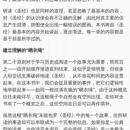
研读《圣经》也是同样的道理。若是忽略了最基本的内容，
对《圣经》的认识便会有不正确的见解，由此对其主要的信
息产生混淆，拼图便会出现一幅错误的图画。本书将由《圣
经》最基本的内容开始谈起，逐步渐进。每一章的内容都是
基于前面所学过的。
建立理解的“晒衣绳”
第二个原则对于学习历史或阅读一个故事尤为重要，简而言
之——由开始循序渐进直到结束。这似乎是很明显，但很多
人却尝试支离破碎地读《圣经》，从不肯花时间把内容连贯
起来。在这本书中，我们会提及重要的事件，把它们逻辑性
地串联起来——如同一根挂满衣服的“晒衣绳”。由于这种概览
往往未能详尽，在这根绳子中自然会有空间出现。在你对全
书有了一个概览之后，这些空间在日后可以再作填补。
虽然这根“晒衣绳”未能包罗《圣经》中的每一个故事，但所研
读的事迹却可以串联成为一个完整的信息。如果你是一位典
型的读者，当你读完本书后，必会觉得《圣经》是一本极为