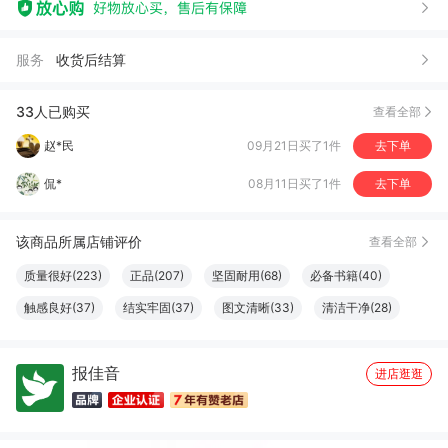
燕*
11月03日买了1件
去下单
服务
收货后结算
赵*民
09月21日买了1件
去下单
侃*
08月11日买了1件
去下单
33人已购买
查看全部
夏*亮
08月18日买了1件
去下单
王*叶
08月02日买了1件
去下单
昭*
07月28日买了1件
去下单
该商品所属店铺评价
查看全部
作*
07月13日买了1件
去下单
质量很好(223)
正品(207)
坚固耐用(68)
必备书籍(40)
触感良好(37)
结实牢固(37)
图文清晰(33)
清洁干净(28)
纸张精良(25)
厚度适中(23)
设计一流(23)
字体适宜(22)
报佳音
大小合适(20)
物流很快(16)
容量够大(16)
服务周到(15)
进店逛逛
做工精良(11)
珍藏佳品(10)
很划算(9)
很好看(9)
真材实料(7)
包装很好(6)
优美详细(6)