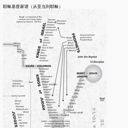
耶稣基督家谱（从亚当到耶稣）