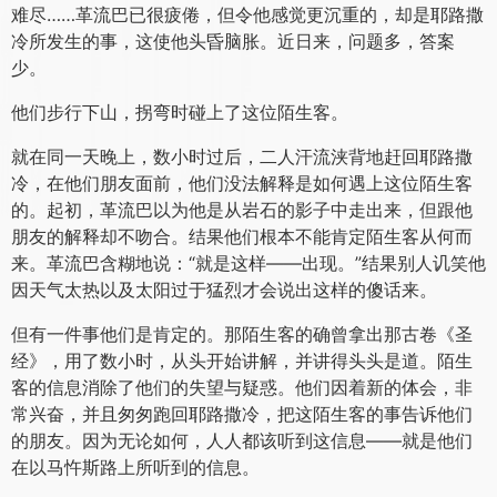
难尽……革流巴已很疲倦，但令他感觉更沉重的，却是耶路撒
冷所发生的事，这使他头昏脑胀。近日来，问题多，答案
少。
他们步行下山，拐弯时碰上了这位陌生客。
就在同一天晚上，数小时过后，二人汗流浃背地赶回耶路撒
冷，在他们朋友面前，他们没法解释是如何遇上这位陌生客
的。起初，革流巴以为他是从岩石的影子中走出来，但跟他
朋友的解释却不吻合。结果他们根本不能肯定陌生客从何而
来。革流巴含糊地说：“就是这样——出现。”结果别人讥笑他
因天气太热以及太阳过于猛烈才会说出这样的傻话来。
但有一件事他们是肯定的。那陌生客的确曾拿出那古卷《圣
经》，用了数小时，从头开始讲解，并讲得头头是道。陌生
客的信息消除了他们的失望与疑惑。他们因着新的体会，非
常兴奋，并且匆匆跑回耶路撒冷，把这陌生客的事告诉他们
的朋友。因为无论如何，人人都该听到这信息——就是他们
在以马忤斯路上所听到的信息。