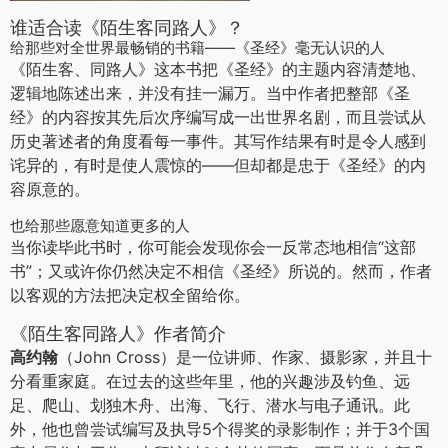
谁适合读《陌生客同路人》？
给那些对全世界最畅销的书籍——《圣经》毫无认识的人
《陌生客、同路人》这本书把《圣经》的主题内容清楚地、
逻辑地陈述出来，并没有挂一漏万。当中作者把整部《圣
经》的内容按其先后次序编写成一出世界名剧，而且尝试从
历史著述者的角度看每一事件。其写作结果有时是令人感到
诧异的，有时是使人震惊的——但却都是忠于《圣经》的内
容原意的。
也给那些愿意知道更多的人
当你读毕此书时，你可能会发现你会一反常态地相信“这部
书”；又或许你仍然决定不相信《圣经》所说的。然而，作者
以客观的方法把决定权全留给你。
《陌生客同路人》作者简介
高约翰
（John Cross）是一位讲师、作家、摄影家，并且十
分看重家庭。在过去的这些年里，他的兴趣涉及钓鱼、远
足、爬山、划独木舟、出海、飞行、潜水与电子通讯。此
外，他也曾尝试编写及执导5个得奖的录影制作；并于3个国