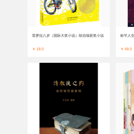
雷梦拉八岁（国际大奖小说）纽伯瑞获奖小说
标竿人
￥ 18.0
￥ 48.0