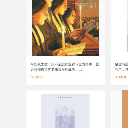
平安夜之歌：永不遗忘的旋律（全彩绘本，告
敬虔与
诉你那首世界名曲背后的故事……）
号角，
￥ 35.0
￥ 60.0