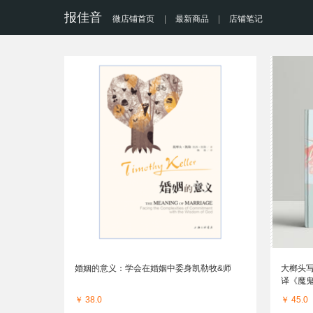
报佳音
微店铺首页
|
最新商品
|
店铺笔记
婚姻的意义：学会在婚姻中委身凯勒牧&师
大榔头
译《魔
￥ 38.0
￥ 45.0