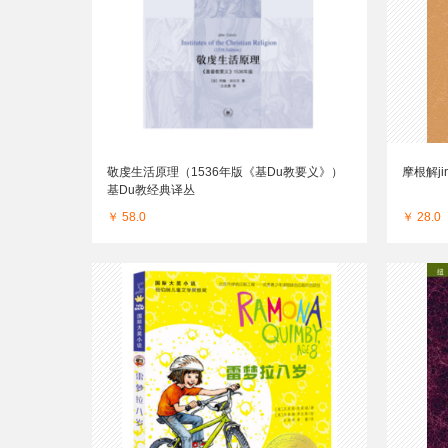
敬虔生活原理（1536年版《基Du教要义》）
摩根解j
基Du教经典译丛
￥ 58.0
￥ 28.0