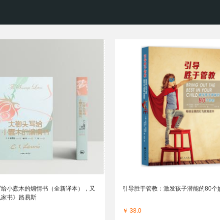
写给小蠹木的煽情书（全新译本），又
引导胜于管教：激发孩子潜能的80个
鬼家书》路易斯
￥ 38.0