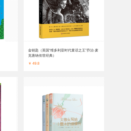
金钥匙（英国“维多利亚时代童话之王”乔治·麦
克唐纳传世经典）
￥ 49.8