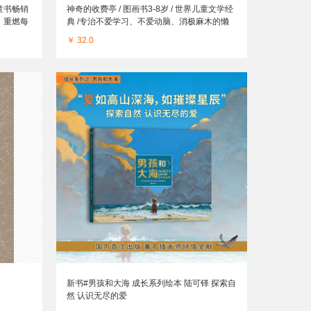
童书畅销
神奇的收费亭 / 图画书3-8岁 / 世界儿童文学经
，重燃每
典 /专治不爱学习、不爱动脑、消极麻木的懒
散病
￥ 32.0
新书#男孩和大海 成长系列绘本 陆可铎 探索自
然 认识无尽的爱