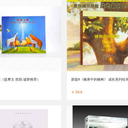
（提摩太·凯勒 诚挚推荐）
新版#《橡果中的橡树》 成长系列绘
￥ 59.8