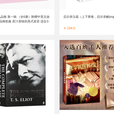
品格 第一辑 （全6册）附赠中英文故
启示录注疏（上下两卷，启示录解jin
品格歌曲 原汁原味的美式发音 适合3-
￥ 158.0