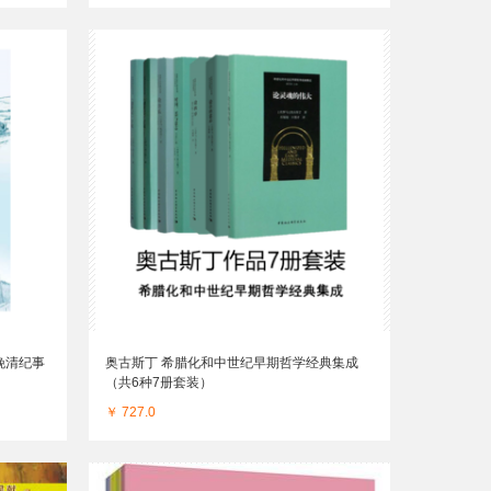
晚清纪事
奥古斯丁 希腊化和中世纪早期哲学经典集成
（共6种7册套装）
￥ 727.0