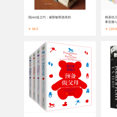
清jiao徒之约：威斯敏斯德准则
根基幼儿
事音频+
8岁
￥ 38.0
￥ 120.0