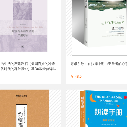
圣洁生活的严肃呼召（天国百姓的冲锋
寻求引导：在抉择中明白至圣者的心
世俗时代的暮鼓晨钟）基Du教经典译丛
￥ 48.0