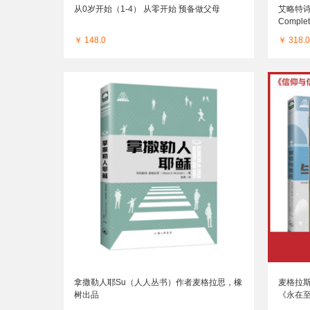
从0岁开始（1-4） 从零开始 预备做父母
艾略特诗
Complet
进口原
￥ 148.0
￥ 318.0
拿撒勒人耶Su（人人丛书）作者麦格拉思，橡
麦格拉
树出品
《永在