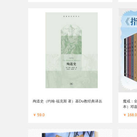
殉道史（约翰·福克斯 著）基Du教经典译丛
魔戒：
本）邓嘉
￥ 59.0
￥ 168.0