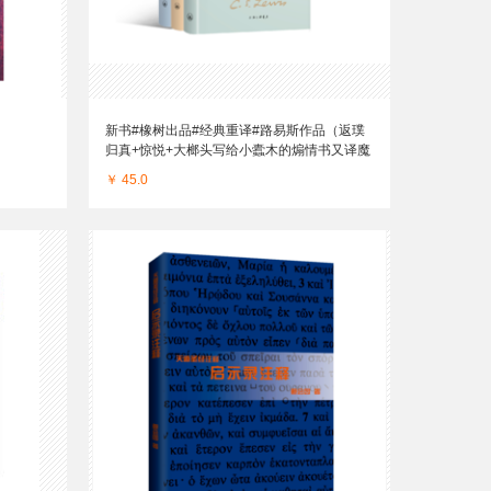
新书#橡树出品#经典重译#路易斯作品（返璞
归真+惊悦+大榔头写给小蠹木的煽情书又译魔
鬼家书）
￥ 45.0