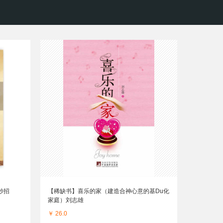
妙招
【稀缺书】喜乐的家（建造合神心意的基Du化
家庭）刘志雄
￥ 26.0