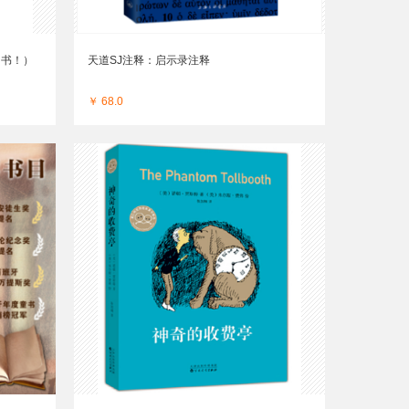
g书！）
天道SJ注释：启示录注释
￥ 68.0