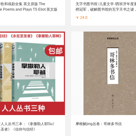
歌和戏剧全集 英文原版 The
无字书图书馆 /儿童文学 /西班牙年度
e Poems and Plays TS Eliot 英文版
榜冠军，破解图书馆的无字天书之谜
版英语文学书籍
个人心中对阅读和写作的热情
￥ 24.0
斯人人丛书三本：《拿撒勒人耶Su》
摩根解jing丛卷：哥林多书信
至圣者》《信仰与信经》