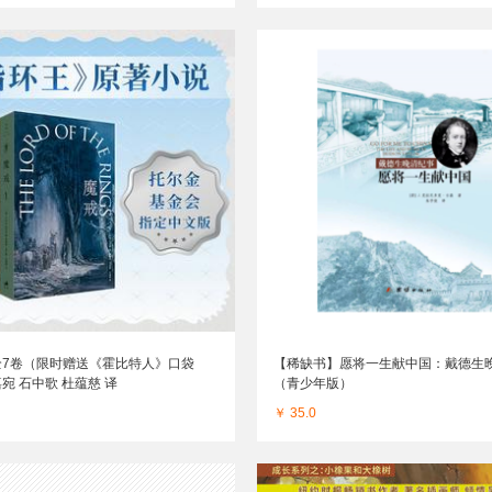
全7卷（限时赠送《霍比特人》口袋
【稀缺书】愿将一生献中国：戴德生
宛 石中歌 杜蕴慈 译
（青少年版）
￥ 35.0