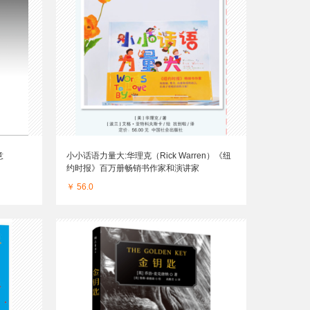
意
小小话语力量大:华理克（Rick Warren）《纽
约时报》百万册畅销书作家和演讲家
￥ 56.0