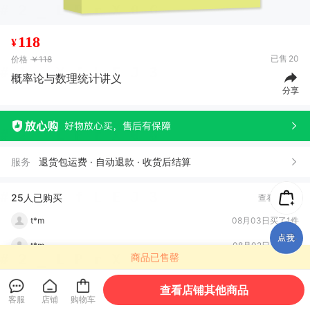
118
¥
已售
20
价格
￥118
概率论与数理统计讲义
分享
服务
退货包运费 · 自动退款 · 收货后结算
t*m
08月04日买了1件
t*m
08月03日买了1件
25人已购买
查看全部
t*m
08月03日买了1件
t*m
08月02日买了1件
商品已售罄
t*m
08月01日买了1件
查看店铺其他商品
经济科学出版社
关注店铺
进店逛逛
t*m
07月28日买了1件
客服
店铺
购物车