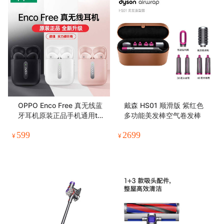
OPPO Enco Free 真无线蓝
戴森 HS01 顺滑版 紫红色
牙耳机原装正品手机通用tw
多功能美发棒空气卷发棒
s半入耳式游戏音乐通话降噪
599
2699
¥
¥