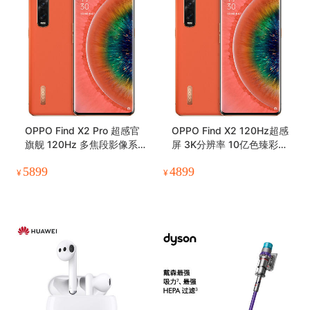
OPPO Find X2 Pro 超感官
OPPO Find X2 120Hz超感
旗舰 120Hz 多焦段影像系
屏 3K分辨率 10亿色臻彩显
统 12GB+256GB茶橘 双模
示 65w闪充 骁龙865 8GB+
5899
4899
5G手机
256GB茶橘 双模5G手机
¥
¥