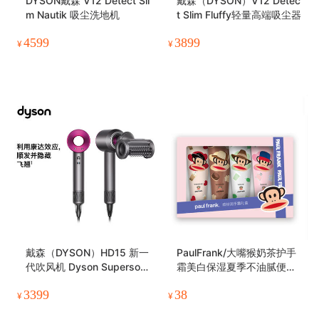
DYSON戴森 V12 Detect Sli
戴森（DYSON）V12 Detec
m Nautik 吸尘洗地机
t Slim Fluffy轻量高端吸尘器
4599
3899
¥
¥
戴森（DYSON）HD15 新一
PaulFrank/大嘴猴奶茶护手
代吹风机 Dyson Supersoni
霜美白保湿夏季不油腻便携
c 电吹风
嫩白小巧随身
3399
38
¥
¥