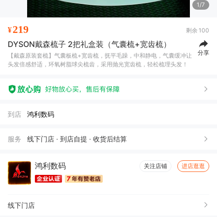
1/7
219
¥
剩余
100
DYSON戴森梳子 2把礼盒装（气囊梳+宽齿梳）
分享
【戴森原装套梳】气囊板梳+宽齿梳，抚平毛躁，中和静电，气囊缓冲让
头发倍感舒适，环氧树脂球尖梳齿，采用抛光宽齿梳，轻松梳理头发！
到店
鸿利数码
服务
线下门店 · 到店自提 · 收货后结算
鸿利数码
关注店铺
进店逛逛
线下门店