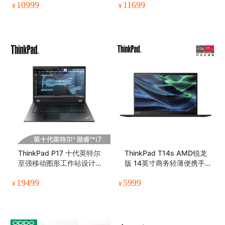
10999
11699
¥
¥
ThinkPad P17 十代英特尔
ThinkPad T14s AMD锐龙
至强移动图形工作站设计师1
版 14英寸商务轻薄便携手提
7.3英寸绘图笔记本电脑
笔记本电脑
19499
5999
¥
¥