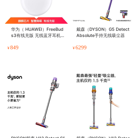
华为（ HUAWEI）FreeBud
戴森（DYSON）G5 Detect
s3有线充版 无线蓝牙耳机
Absolute手持无线吸尘器
智慧降噪 双耳立体声 半入耳
849
6299
式 CM-SHK09
¥
¥