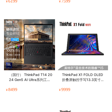
6199
7599
支持Mac系统 深空灰 【202
¥
¥
0款】
（国行） ThinkPad T14 20
ThinkPad X1 FOLD OLED
24 Gen5 AI Ultra系列工程
折叠屏触控手写13.3英寸轻
师P图设计本 14寸轻薄办公
薄创意笔记本电脑
8499
9999
笔记本
¥
¥