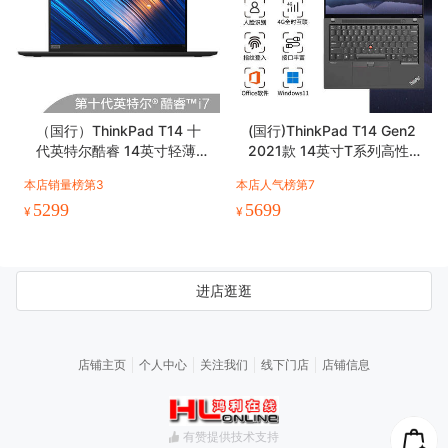
（国行）ThinkPad T14 十
(国行)ThinkPad T14 Gen2
代英特尔酷睿 14英寸轻薄笔
2021款 14英寸T系列高性能
记本电脑
轻薄本
本店销量榜第3
本店人气榜第7
5299
5699
¥
¥
进店逛逛
店铺主页
个人中心
关注我们
线下门店
店铺信息
有赞提供技术支持