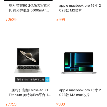
华为 荣耀90 2亿像素写真相
apple macbook pro 16寸 2
机 调光护眼屏 5000mAh轻
023款 M2芯片
薄长续航 5G
2639
999
¥
¥
（国行）官翻ThinkPad X1
apple macbook pro 16寸 2
Titanium 英特尔Evo平台 1
023款 M2 max芯片
3.5英寸 高色域 3:2翻转触
7799
999
控屏笔记本电脑
¥
¥