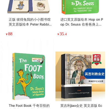
正版 彼得兔我的小小图书馆
进口英文原版绘本 Hop on P
英文原版绘本 Peter Rabbit
op Dr. Seuss 在爸爸身上蹦
My First Little Library 儿童
来跳去 纸板书 苏斯博士儿童
88
35
进口启蒙认知纸板书 单词数
启蒙低幼适龄版图画书籍畅
¥
¥
.4
字形状颜色
销书 廖彩杏亲子读物
The Foot Book 千奇百怪的
英吉利jiao会史 英文原版 Ec