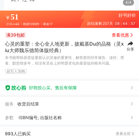
4/4
51
好书好价
￥
距结束剩
257天
08
:
44
:
55
价格
￥68
热销1059件
剩余17
满39包邮
查看优惠
心灵的重塑：全心全人地更新，披戴基Du的品格（灵x
分享
iu大师魏乐德简体版经典）
本书能帮助基督徒重新认识灵修的重要性，解答那些经常祷告、读经、禁
食、默想很多年，却没有灵命上的明显变化的基督徒的根本问题。
超百人加购
鹿*姐
06月01日买了1件
去下单
静*
04月29日买了1件
去下单
迦*
03月27日买了1件
去下单
服务
收货后结算
迦*
10月25日买了1件
去下单
参数
ISBN编号; 出版社名称
1***8
10月25日买了1件
去下单
刘***u
09月29日买了1件
去下单
993人已购买
查看全部