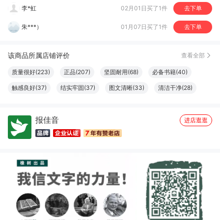
李*虹
02月01日买了1件
去下单
朱***）
01月07日买了1件
去下单
B*b
11月19日买了1件
去下单
该商品所属店铺评价
查看全部
沈*辉
09月05日买了1件
去下单
质量很好(223)
正品(207)
坚固耐用(68)
必备书籍(40)
触感良好(37)
结实牢固(37)
图文清晰(33)
清洁干净(28)
纸张精良(25)
厚度适中(23)
设计一流(23)
字体适宜(22)
报佳音
大小合适(20)
物流很快(16)
容量够大(16)
服务周到(15)
进店逛逛
做工精良(11)
珍藏佳品(10)
很划算(9)
很好看(9)
真材实料(7)
包装很好(6)
优美详细(6)