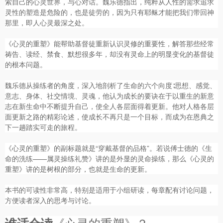
索自己的心灵世界，与心对话。魏乐德指出，纯粹从人性的需求追求
灵性的塑造是危险的，也是徒劳的，因为只有耶稣才能把我们带回神
那里，即人心灵最深之处。
《心灵的重塑》能帮助基督徒重新认识灵修的重要性，解答那些经常
祷告、读经、禁食、默想很多年，却没有灵命上的明显变化的基督徒
的根本问题。
魏乐德从操练者的角度，深入地剖析了生命的六个向度∶思想、感觉、
意志、身体、社交情境、灵魂，他认为成长的要诀在于以重生的新意
志在新生命中不断提升自己，使全人各层面得着更新。他对人格各层
面更新之路的精彩论述，使成长不再只是一个目标，而成为在恩典之
下一趟踏实可走的旅程。
《心灵的重塑》的副标题就是“穿戴基督的品格”。若说傅士德的《生
命的洗练——属灵操练礼赞》讲的是外显的灵命操练，那么《心灵的
重塑》讲的是树根的部分，也就是生命的更新。
本书的可读性非常高，特别是适用于小组研读，每章配有讨论问题，
方便读者深入的思考与讨论。
《心灵的重塑》？