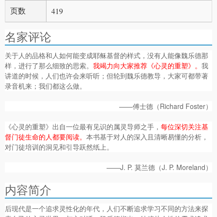
页数
419
名家评论
关于人的品格和人如何能变成耶稣基督的样式，没有人能像魏乐德那
样，进行了那么细致的思索。
我竭力向大家推荐《心灵的重塑》。
我
讲道的时候，人们也许会来听听；但轮到魏乐德教导，大家可都带著
录音机来；我们都这么做。
——傅士德（Richard Foster）
《心灵的重塑》出自一位最有见识的属灵导师之手，
每位深切关注基
督门徒生命的人都要阅读。
本书基于对人的深入且清晰易懂的分析，
对门徒培训的洞见和引导跃然纸上。
——J. P. 莫兰德（J. P. Moreland）
内容简介
后现代是一个追求灵性化的年代，人们不断追求学习不同的方法来探