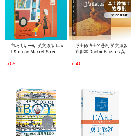
市场街后一站 英文原版 Las
浮士德博士的悲剧 英文原版
t Stop on Market Street 凯
戏剧本 Doctor Faustus 英
迪克银奖纽伯瑞金奖 儿童绘
文版进口文学名著书籍 Chri
89
58
本3-5岁 巴士之旅 英文版进
stopher Marlowe 马洛
¥
¥
口儿童畅销故事书