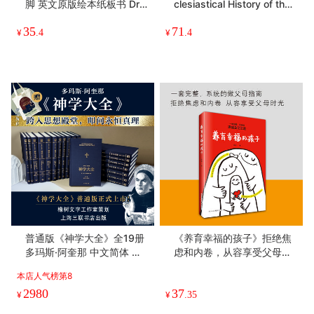
脚 英文原版绘本纸板书 Dr.
clesiastical History of the
Seuss 苏斯博士系列 2-5-6
English People 英国史学之
35
71
岁幼儿启蒙阅读英语 廖彩杏
父比德 英文版进口书籍
¥
.4
¥
.4
推荐 英文版进口书
普通版《神学大全》全19册
《养育幸福的孩子》拒绝焦
多玛斯·阿奎那 中文简体 全
虑和内卷，从容享受父母时
译本未删减
光
本店人气榜第8
2980
37
¥
¥
.35