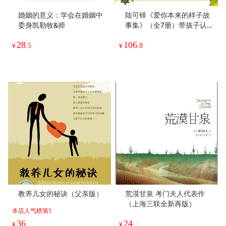
婚姻的意义：学会在婚姻中
陆可铎《爱你本来的样子故
委身凯勒牧&师
事集》（全7册）带孩子认知
永恒的爱和 生命的价值！这
28
106
是一套关乎成长 、关乎生命
¥
.5
¥
.8
的礼物书，心灵成长、自我
接纳、自我价值、生命教
育、无条件的爱
教养儿女的秘诀（父亲版）
荒漠甘泉 考门夫人代表作
（上海三联全新再版）
本店人气榜第1
36
24
¥
¥