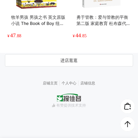
牧羊男孩 男孩之书 英文原版
勇于管教：爱与管教的平衡
小说 The Book of Boy 纽伯
第二版 家庭教育 杜布森代表
瑞银奖 青少年儿童成长阅读
作
47
44
凯瑟琳吉尔伯特默多克 英文
¥
.88
¥
.85
版进口原版英语书籍
进店逛逛
店铺主页
个人中心
店铺信息
有赞提供技术支持