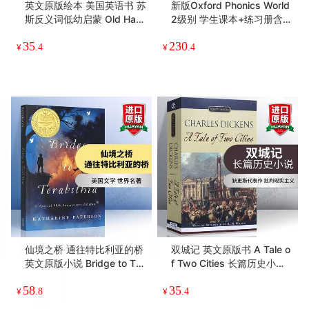
英文原版绘本 美国英语书 苏
新版Oxford Phonics World
斯反义词低幼启蒙 Old Hat
2级别 学生课本+练习册含A
New Hat 旧帽子、新帽子
PP 英文原版牛津自然拼读少
35
230
撕不破 贝贝熊亲子绘本【纸
儿英语启蒙教材 OPW零基
¥
.4
¥
.4
板】正版
础入门字母发音教材二阶段
仙境之桥 通往特比利亚的桥
双城记 英文原版书 A Tale o
英文原版小说 Bridge to Ter
f Two Cities 长篇历史小说
abithia 全英文版 纽伯瑞金
查尔斯狄更斯 雾都孤儿作者
58
35
奖 儿童文学奖 进口英语书籍
原著 全英文版原版 正版进口
¥
.8
¥
.4
傻狗温迪克
英语书籍【经典文学读物】