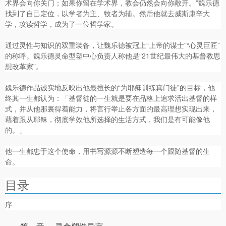
术界会向你关门；如果你留在学术界，教会仍然会向你敞开。”魏乐德
找到了自己定位，以学者为主、牧者为辅。然后他就去威斯康辛大
学，攻读哲学，成为了一位哲学家。
通过灵性与知识的双重装备，让魏乐德被冠上“上帝的谋士”“心灵巨匠”
的称呼。魏乐德灵命型塑中心负责人称他是“21世纪最伟大的基督教思
想改革家”。
魏乐德作品诚实地反映出他最擅长的“为耶稣训练真门徒”的目标，他
终其一生都认为：「基督徒的一生就是要在品格上追求活出基督的样
式，并从他那裏得着能力，将言行举止各方面的最高理想实现出来，
藉着跟从耶稣，彻底学效他所选择的生活方式，我们是有可能像他
的。」
他一生都忠于这个使命，用书写源源不断塑造每一个跟随基督的生
命。
目录
序