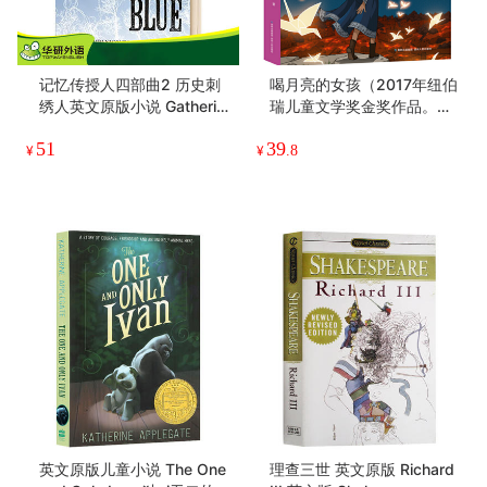
记忆传授人四部曲2 历史刺
喝月亮的女孩（2017年纽伯
绣人英文原版小说 Gatherin
瑞儿童文学奖金奖作品。
g Blue The Giver Quartet
《彼得·潘》《绿野仙踪》式
51
39
纽伯瑞金奖 英文版原版英语
的儿童小说。一则由勇气和
¥
¥
.8
儿童文学书 Lois Lowry
魔法编织而成的动人故事，
一段富有智慧的生命之
旅。）
英文原版儿童小说 The One
理查三世 英文原版 Richard