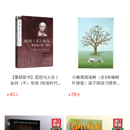
【重磅新书】思想与人生 /
小橡果阅读树（含3本橡树
如何（不）世俗 /世俗时代
叶便签）孩子阅读习惯养成
如果不世俗 橡树出品
橡树出品 尺寸：57*82cm
43
29
¥
.5
¥
.9