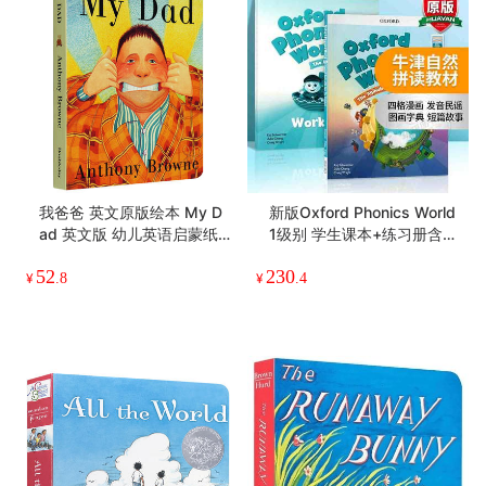
我爸爸 英文原版绘本 My D
新版Oxford Phonics World
ad 英文版 幼儿英语启蒙纸
1级别 学生课本+练习册含A
板书 情商管理绘本故事书 A
PP 英文原版牛津自然拼读少
52
230
nthony Browne 安东尼布朗
儿英语启蒙教材 OPW零基
¥
.8
¥
.4
英语书
础入门字母发音教材一阶段