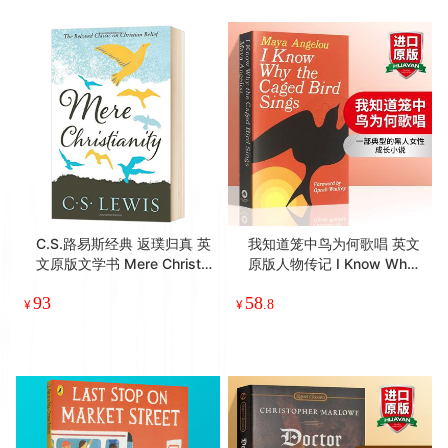
C.S.路易斯经典 返璞归真 英
我知道笼中鸟为何歌唱 英文
文原版文学书 Mere Christia
原版人物传记 I Know Why t
nity 英文版原版书籍 纳尼亚
he Caged Bird Sings 外国
93
58
传奇作者 C. Lewis Signatur
女性小说 英文版自传体小说
¥
¥
.8
e Classic 进口英语书
正版进口书籍·经典文学 自传
和回忆录