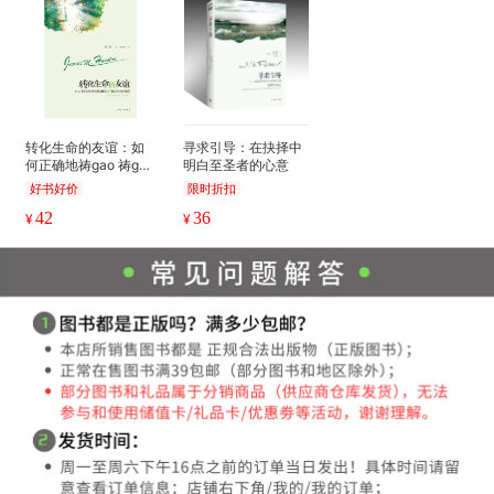
转化生命的友谊：如
寻求引导：在抉择中
何正确地祷gao 祷ga
明白至圣者的心意
o指南（灵xiu大师侯
好书好价
限时折扣
士庭代表作）
42
36
¥
¥