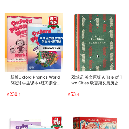
新版Oxford Phonics World
双城记 英文原版 A Tale of T
5级别 学生课本+练习册含A
wo Cities 狄更斯长篇历史
PP 英文原版牛津自然拼读少
小说 英文版 Penguin Classi
230
53
儿英语启蒙教材 OPW零基
cs 企鹅经典 进口原版英语
¥
.4
¥
.4
础入门字母发音教材五阶段
书籍