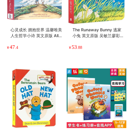
心灵成长 拥抱世界 温馨唯美
The Runaway Bunny 逃家
人生哲学小诗 英文原版 All t
小兔 英文原版 吴敏兰廖彩杏
he World 凯迪克银奖绘本
书单 goodnight moon 晚安
47
53
纽约时报2009年童书插画奖
月亮 儿童启蒙阅读图画书 温
¥
.4
¥
.88
英文版英语纸板书
馨亲情绘本 英语纸板书