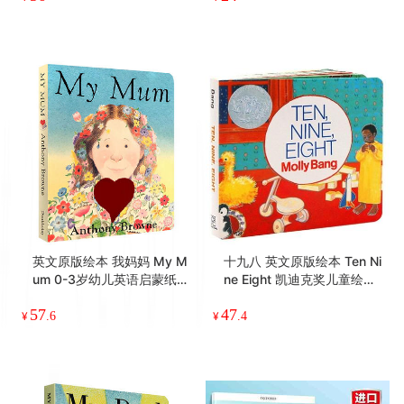
英文原版绘本 我妈妈 My M
十九八 英文原版绘本 Ten Ni
um 0-3岁幼儿英语启蒙纸板
ne Eight 凯迪克奖儿童绘本
书 安东尼布朗 家庭关系情商
纸板书 2-4岁廖彩杏韵文书
57
47
管理 亲子阅读读物 英文版
单 睡前故事书 英文版原版英
¥
.6
¥
.4
语书