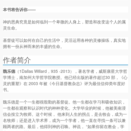
本书将告诉你——
神的恩典究竟是如何临到一个卑微的人身上，塑造和改变这个人的属
灵生命。
基督徒可以如何在自己的生活中，灵活运用各种的灵修操练，真实地
拥有一份从神而来的丰盛的生命。
作者简介
魏乐德
（1Dallas Willard，935 -2013），著名学者，威斯康星大学哲
学博士，南加州大学哲学院教授。他已经出版的著作超过30 部，《心
灵的重塑》在 2003 年被《今日基督教杂志》评为最佳信仰类年度好
书。
魏乐德是一个一生都很殷勤的基督徒。他一生都在学习和吸收知识，
一生都在观察和认识时代的种种变化。大学毕业的时候，他被美南浸
信会按立为牧师。这个时候， 他来到人生的拐点，是去牧会，成为一
名牧师；还是进入学术界，成为一个学者，他一直在寻找一条可以兼
顾两者的路。最后，他得到神的召唤。神说， “如果你留在教会，学