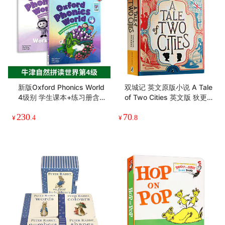
新版Oxford Phonics World
双城记 英文原版小说 A Tale
4级别 学生课本+练习册含A
of Two Cities 英文版 狄更
PP 英文原版牛津自然拼读少
斯 Charles Dickens Puffin
230
70
儿英语启蒙教材 OPW零基
Classics 进口原版英语书籍
¥
.4
¥
.8
础入门字母发音教材四阶段