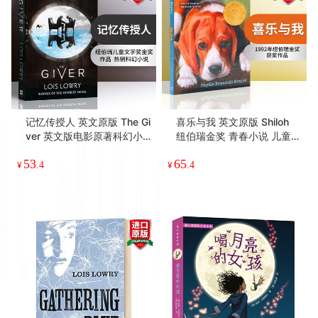
记忆传授人 英文原版 The Gi
喜乐与我 英文原版 Shiloh
ver 英文版电影原著科幻小
纽伯瑞金奖 青春小说 儿童文
说 乌托邦文学小说 Lois Lo
学 赛罗 全英文版进口儿童课
53
65
wry 洛伊丝劳里 进口纽约时
外阅读英语书籍
¥
.4
¥
.4
报畅销书籍 正版现货