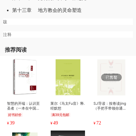
第十三章 地方教会的灵命塑造
跋
注释
推荐阅读
智慧的开端：认识至
莱尔《马太Fu音》释.
SJ导读：按卷读jing
圣者（一本在中国大
经默想
（手把手带领你通读S
陆出版的陶恕作
J的好向导，使你的读
好书好价
满39元包邮
品！）
jing不再碎片化）基D
39
49
72
u教文化译丛
¥
¥
¥