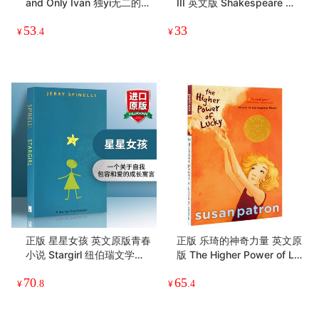
and Only Ivan 独yi无二的伊
III 英文版 Shakespeare 莎
凡 英文版原版 纽伯瑞金奖
士比亚经典戏剧 英国历史剧
53
33
儿童文学阅读 正版进口书
获奖电影剧本 进口文学书籍
¥
.4
¥
正版 星星女孩 英文原版青春
正版 乐琦的神奇力量 英文原
小说 Stargirl 纽伯瑞文学奖
版 The Higher Power of Lu
得主杰瑞史宾尼利 英文版进
cky 纽伯瑞金奖小说 培养孩
70
65
口英语书籍
子学会如何变得勇敢 英文版
¥
.8
¥
.4
进口书籍