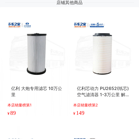
店铺其他商品
亿利 大炮专用滤芯 10万公
亿利芯动力 PU2652(纸芯)
里
空气滤清器 1-3万公里 解放
J7/J6P/JH6、重汽
本店销量榜第1
本店销量榜第2
89
149
¥
¥