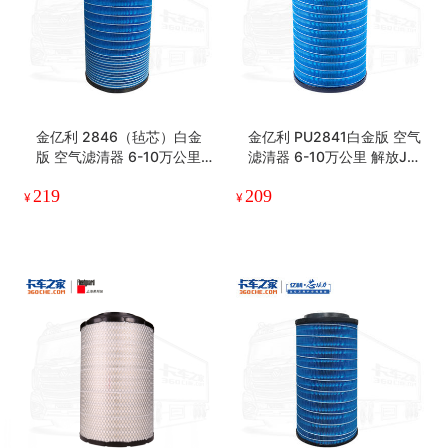
金亿利 2846（毡芯）白金
金亿利 PU2841白金版 空气
版 空气滤清器 6-10万公里
滤清器 6-10万公里 解放J6/
重汽新汕德卡
悍威、重汽豪沃、陕汽德龙
219
209
等
¥
¥