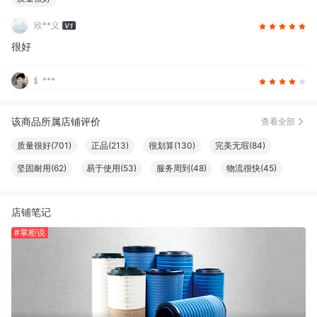
欣**义
很好
釒***
该商品所属店铺评价
查看全部
质量很好(701)
正品(213)
很划算(130)
完美无瑕(84)
坚固耐用(62)
易于使用(53)
服务周到(48)
物流很快(45)
效果好(40)
做工精良(32)
性价比高(27)
方便(18)
店铺笔记
包装很好(11)
方便实用(11)
真材实料(11)
清洁干净(11)
#掌柜说
安装便捷(10)
外观好看(10)
功能强劲(8)
必备书籍(8)
耐磨(8)
很舒服(7)
很好看(6)