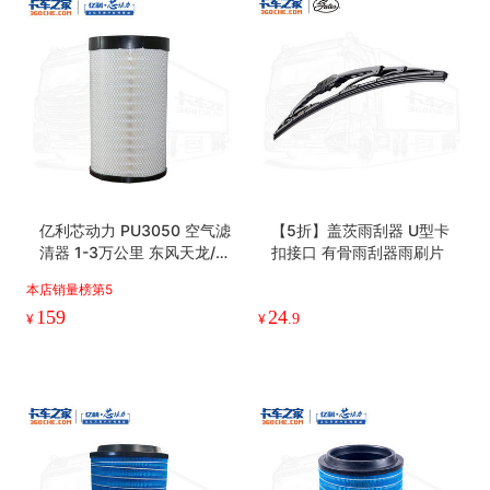
亿利芯动力 PU3050 空气滤
【5折】盖茨雨刮器 U型卡
清器 1-3万公里 东风天龙/天
扣接口 有骨雨刮器雨刷片
龙旗舰/新天龙KL
本店销量榜第5
159
24
¥
¥
.9