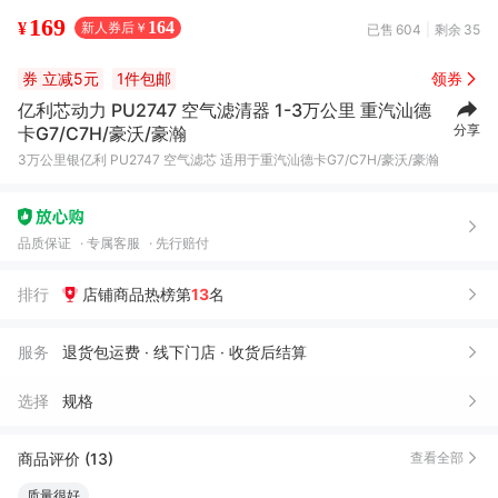
169
164
¥
新人券后￥
已售
604
剩余
35
券
立减5元
1件包邮
领券
亿利芯动力 PU2747 空气滤清器 1-3万公里 重汽汕德
分享
卡G7/C7H/豪沃/豪瀚
3万公里银亿利 PU2747 空气滤芯 适用于重汽汕德卡G7/C7H/豪沃/豪瀚
品质保证
专属客服
先行赔付
排行
店铺商品热榜第
13
名
服务
退货包运费 · 线下门店 · 收货后结算
选择
规格
商品评价 (13)
查看全部
质量很好