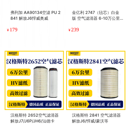
弗列加 AA90134空滤 PU 2
金亿利 2747（毡芯）白金
841 解放J6悍威奥威
版 空气滤清器 6-10万公里
重汽汕德卡C5H
179
239
¥
¥
汉格斯特 2652空气滤清器
汉格斯特 2841 空气滤清器
解放J7/J6P/JH6/汕德卡
解放J6/悍威/豪沃等