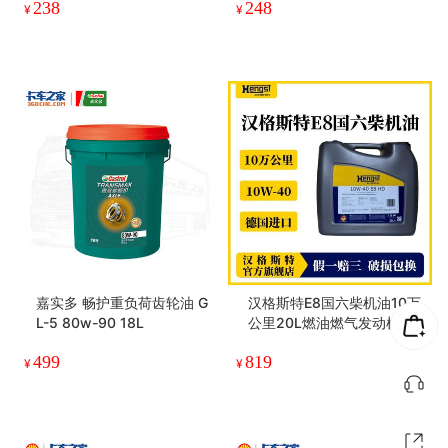
238
248
¥
¥
嘉实多 畅护重负荷齿轮油 G
汉格斯特E8国六柴机油10万
L-5 80w-90 18L
公里20L燃油燃气发动机通
用
499
819
¥
¥