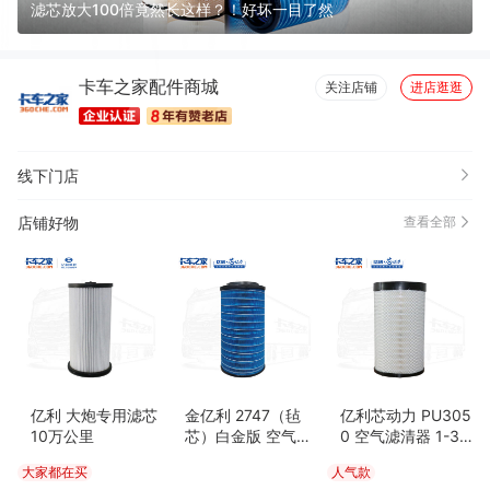
滤芯放大100倍竟然长这样？！好坏一目了然
卡车之家配件商城
关注店铺
进店逛逛
线下门店
店铺好物
查看全部
亿利 大炮专用滤芯
金亿利 2747（毡
亿利芯动力 PU305
10万公里
芯）白金版 空气滤
0 空气滤清器 1-3
清器 6-10万公里
万公里 东风天龙/天
大家都在买
人气款
重汽汕德卡C5H
龙旗舰/新天龙KL