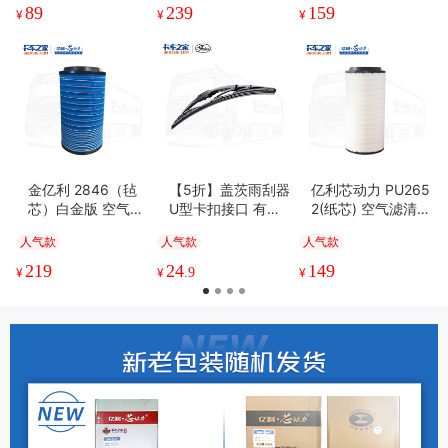
89
239
159
¥
¥
¥
金亿利 2846（毡
【5折】盖茨雨刮器
亿利芯动力 PU265
芯）白金版 空气滤
U型卡扣接口 有骨
2(纸芯) 空气滤清器
清器 6-10万公里
雨刮器雨刷片
1-3万公里 解放J7/
人气款
人气款
人气款
重汽新汕德卡
J6P/JH6、重汽
219
24
149
¥
¥
.9
¥