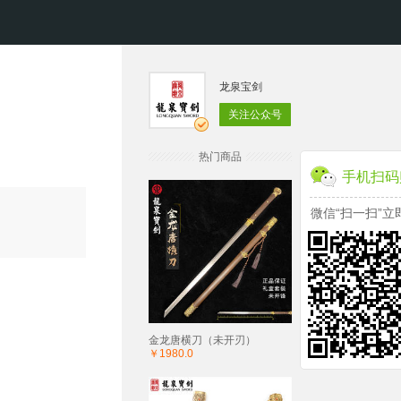
龙泉宝剑
关注公众号
热门商品
手机扫码
微信“扫一扫”立
金龙唐横刀（未开刃）
￥1980.0