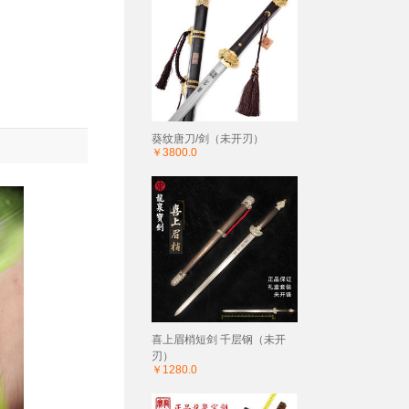
葵纹唐刀/剑（未开刃）
￥3800.0
喜上眉梢短剑 千层钢（未开
刃）
￥1280.0