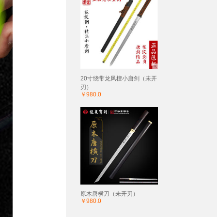
20寸绕带龙凤檀小唐剑（未开
刃）
￥980.0
原木唐横刀（未开刃）
￥980.0