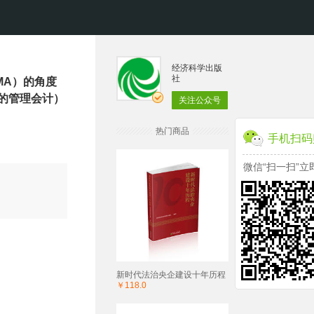
经济科学出版
社
MA）的角度
的管理会计）
关注公众号
热门商品
手机扫码
微信“扫一扫”立
新时代法治央企建设十年历程
￥118.0