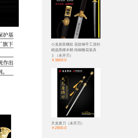
小龙泉双槽款 花纹钢手工清剑
精选黑檀木鞘 纯铜雕花装具
▏（未开刃）
￥3800.0
天龙唐刀（未开刃）
￥2800.0