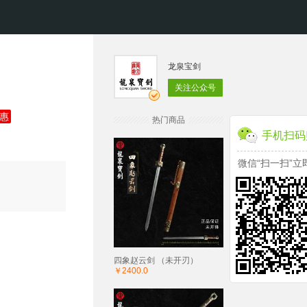
龙泉宝剑
关注公众号
惠
热门商品
手机扫码
微信“扫一扫”立
四象赵云剑 （未开刃）
￥2400.0