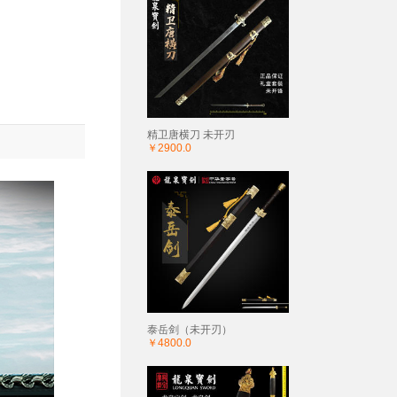
精卫唐横刀 未开刃
￥2900.0
泰岳剑（未开刃）
￥4800.0