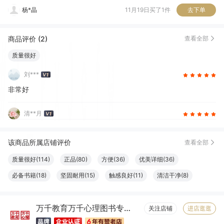
杨*晶
11月19日买了1件
去下单
小*子
10月29日买了1件
去下单
商品评价 (2)
查看全部
小*子
10月28日买了1件
去下单
质量很好
木*鱼
06月11日买了1件
去下单
刘***
听***你
05月01日买了1件
去下单
非常好
清**月
该商品所属店铺评价
查看全部
质量很好(114)
正品(80)
方便(36)
优美详细(36)
必备书籍(18)
坚固耐用(15)
触感良好(11)
清洁干净(8)
服务周到(7)
字体适宜(7)
容量够大(7)
物流很快(6)
万千教育万千心理图书专营店
包装很好(6)
大小合适(6)
真材实料(6)
纸张精良(6)
关注店铺
进店逛逛