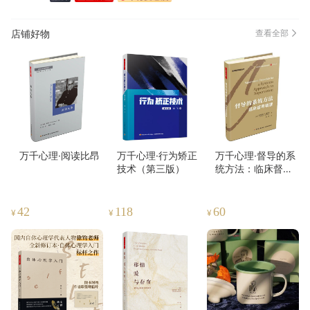
店铺好物
查看全部
万千心理·阅读比昂
万千心理·行为矫正
万千心理·督导的系
技术（第三版）
统方法：临床督导
精要（精装）
42
118
60
¥
¥
¥