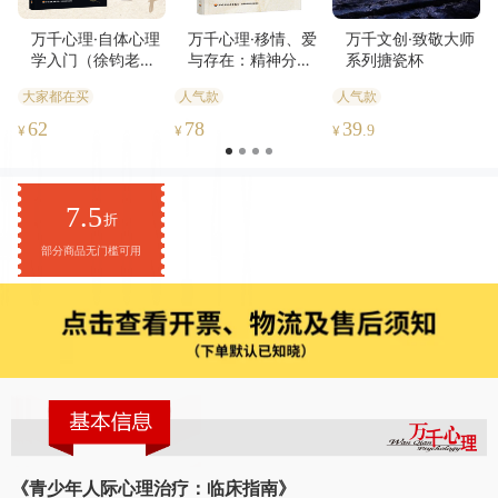
万千心理·自体心理
万千心理·移情、爱
万千文创·致敬大师
学入门（徐钧老师
与存在：精神分析
系列搪瓷杯
力作全新修订！）
的本质探究
大家都在买
人气款
人气款
62
78
39
¥
¥
¥
.9
7.5
折
部分商品无门槛可用
《青少年人际心理治疗：临床指南》