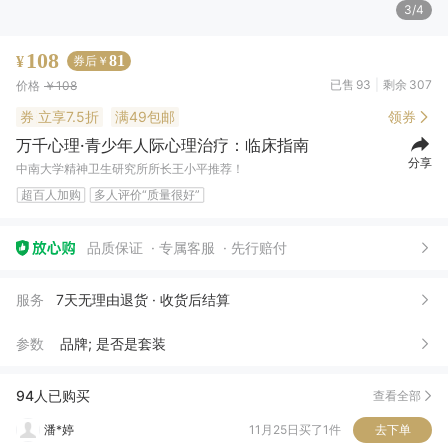
4/4
108
81
¥
券后￥
已售
93
剩余
307
价格
￥108
券
立享7.5折
满49包邮
领券
万千心理·青少年人际心理治疗：临床指南
分享
中南大学精神卫生研究所所长王小平推荐！
超百人加购
多人评价“质量很好”
品质保证
专属客服
先行赔付
心**艳
06月17日买了1件
去下单
服务
7天无理由退货 · 收货后结算
王*
06月16日买了1件
去下单
参数
品牌; 是否是套装
一**子
01月28日买了1件
去下单
端***方
12月24日买了1件
去下单
94人已购买
查看全部
潘*婷
11月25日买了1件
去下单