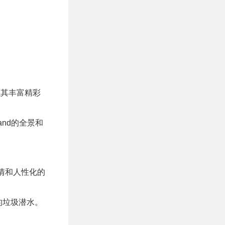
里以其丰富精彩
and的全景和
。
热情和人性化的
的垃圾潜水。