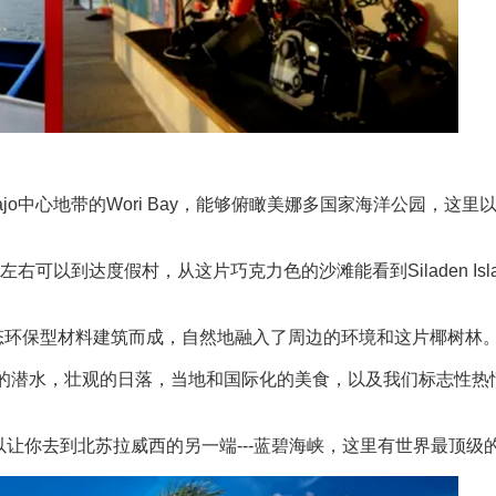
imaBajo中心地带的Wori Bay，能够俯瞰美娜多国家海洋公园，这
分钟左右可以到达度假村，从这片巧克力色的沙滩能看到Siladen Isl
态环保型材料建筑而成，自然地融入了周边的环境和这片椰树林
到精彩绝伦的潜水，壮观的日落，当地和国际化的美食，以及我们标志性
以让你去到北苏拉威西的另一端---蓝碧海峡，这里有世界最顶级