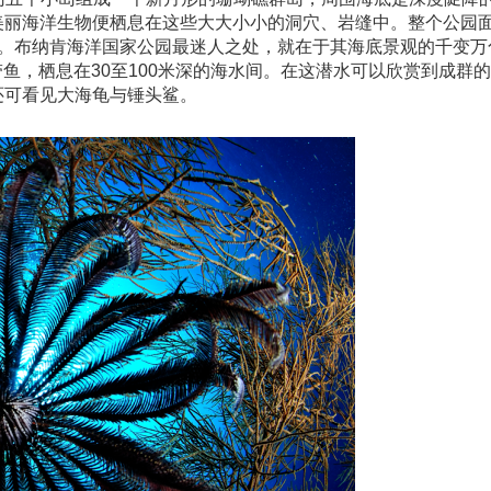
丽海洋生物便栖息在这些大大小小的洞穴、岩缝中。整个公园面积
洋。布纳肯海洋国家公园最迷人之处，就在于其海底景观的千变万
热带鱼，栖息在30至100米深的海水间。在这潜水可以欣赏到成群
还可看见大海龟与锤头鲨。