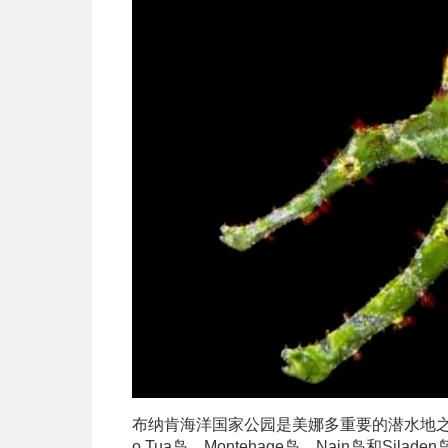
布纳肯海洋国家公园是美娜多重要的潜水地之一，
o Tua岛、Montehage岛、Nain岛和