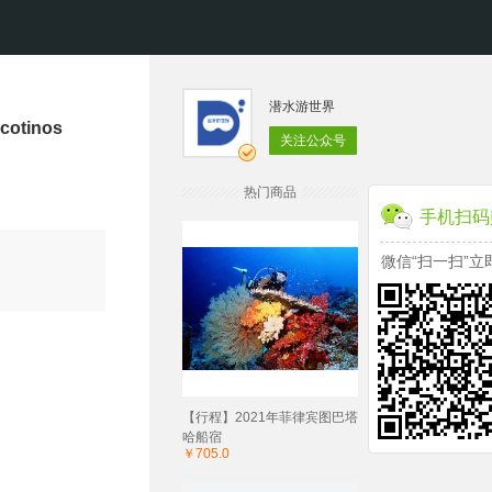
潜水游世界
tinos
关注公众号
热门商品
手机扫码
微信“扫一扫”立
【行程】2021年菲律宾图巴塔
哈船宿
￥705.0