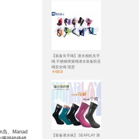
【装备失手绳】潜水相机失手
绳 不锈钢弹簧绳潜水装备防丢
绳安全绳 现货
￥68.0
岛、Manad
【装备潜水袜】 SEAPLAY 潜
降的珊瑚裙礁峭