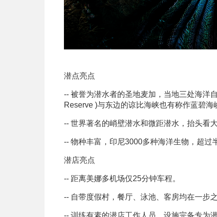
潜点亮点
-- 被誉为潜水者的圣地麦加，当地三处海洋自然生
Reserve )与东边的谅比海峡也有称作蓝碧海峡（
-- 世界著名的峭壁潜水和微距潜水，抬头
-- 物种丰富，印尼3000多种海洋生物，超
潜店亮点
-- 距离美娜多机场仅25分钟车程。
-- 自带度假村，餐厅、泳池、客房均在一步
-- 训练有素的潜店工作人员，设施完备专为