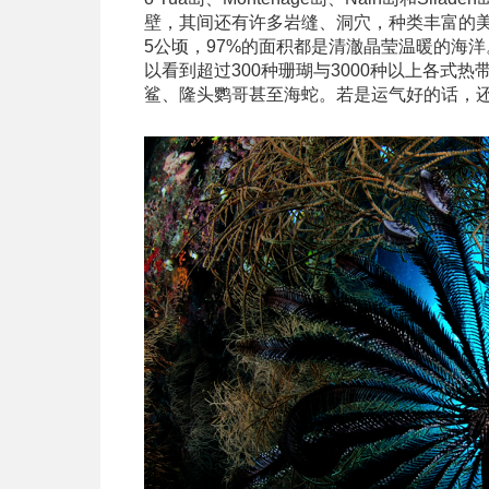
壁，其间还有许多岩缝、洞穴，种类丰富的美
5公顷，97%的面积都是清澈晶莹温暖的海
以看到超过300种珊瑚与3000种以上各式
鲨、隆头鹦哥甚至海蛇。若是运气好的话，