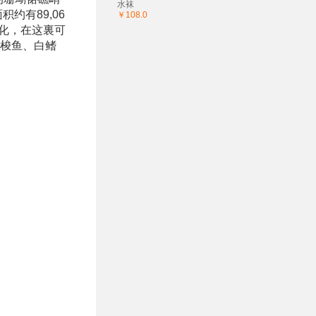
水袜
约有89,06
￥108.0
化，在这裏可
的梭鱼、白鳍