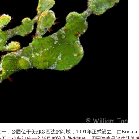
公园位于美娜多西边的海域，1991年正式设立，由Bunaken
Siladen岛五个小岛组成一个新月形的珊瑚礁群岛，周围海底是深度陡