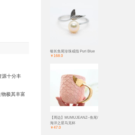
银长鱼尾珍珠戒指 Puri Blue
￥168.0
资源十分丰
生物极其丰富
【周边】MUMUJEANZ--鱼尾/
海洋之星马克杯
￥47.0