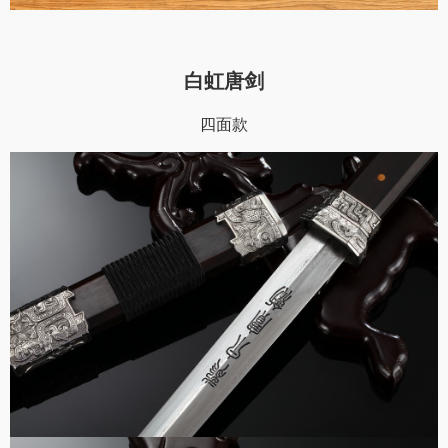
白虹唐剑
四面款