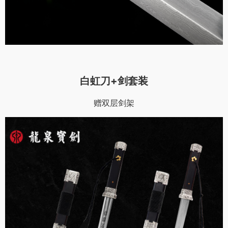
白虹刀+剑套装
赠双层剑架