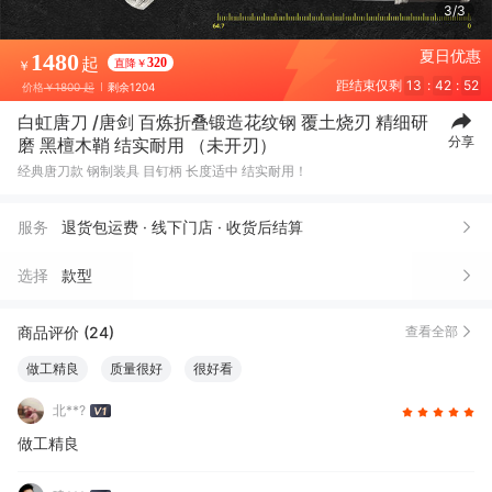
3/3
夏日优惠
1480
起
320
直降￥
￥
距结束仅剩
13
:
42
:
49
价格
￥1800 起
剩余1204
白虹唐刀 /唐剑 百炼折叠锻造花纹钢 覆土烧刃 精细研
分享
磨 黑檀木鞘 结实耐用 （未开刃）
经典唐刀款 钢制装具 目钉柄 长度适中 结实耐用！
服务
退货包运费 · 线下门店 · 收货后结算
选择
款型
商品评价 (24)
查看全部
做工精良
质量很好
很好看
北**?
做工精良