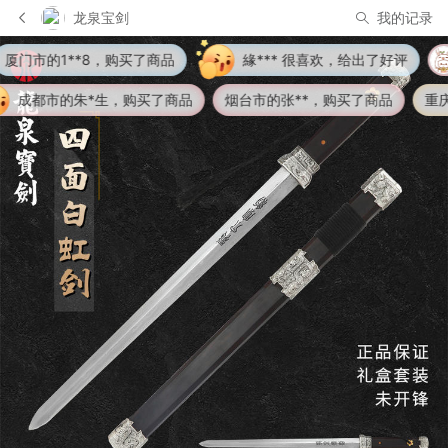
龙泉宝剑
我的记录
緣*** 很喜欢，给出了好评
1人正在围观
东莞市的1**0
烟台市的张**，购买了商品
重庆市的A**涛，购买了商品