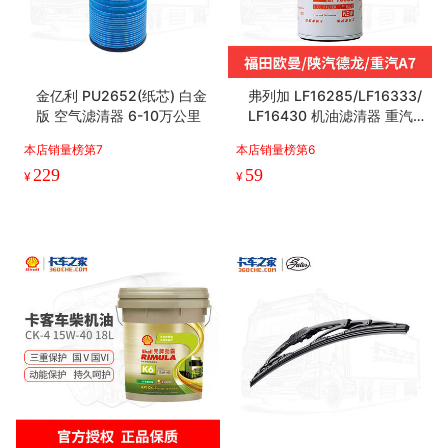
亿利芯动力 PU3050 空气滤
途亮卡货车照明边灯 高亮度
清器 1-3万公里 东风天龙/天
12V/24V/25W 长寿命 防水
龙旗舰/新天龙KL
防尘 耐高低温 卡车之家
本店销量榜第5
本店销量榜第3
159
9
¥
¥
.9