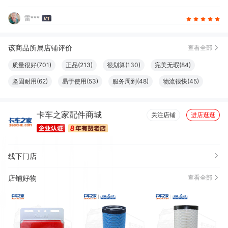
雷***
该商品所属店铺评价
查看全部
质量很好(701)
正品(213)
很划算(130)
完美无瑕(84)
坚固耐用(62)
易于使用(53)
服务周到(48)
物流很快(45)
效果好(40)
做工精良(32)
性价比高(27)
方便(18)
卡车之家配件商城
包装很好(11)
方便实用(11)
真材实料(11)
清洁干净(11)
关注店铺
进店逛逛
安装便捷(10)
外观好看(10)
功能强劲(8)
必备书籍(8)
耐磨(8)
很舒服(7)
很好看(6)
线下门店
店铺好物
查看全部