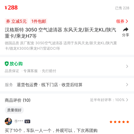
288
¥
已售
228
券
立减5元
1件包邮
领券
汉格斯特 3050 空气滤清器 东风天龙/新天龙KL/陕汽
分享
重卡/乘龙H7等
德国品质 原厂配套 3050空气滤清器 适用于东风天龙/新天龙KL/陕汽重
卡/德龙X3000/乘龙H7/雷诺DCI等
品质保证
专属客服
先行赔付
服务
退货包运费 · 线下门店 · 收货后结算
商品评价 (10)
近半年好评率：100%
质量很好
季***
买了10个，车队一人一个，外观可以，下次再团购