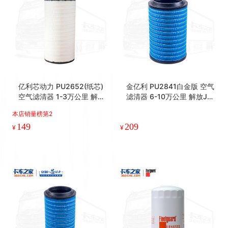
金亿利 PU3050(纸芯) 白金
亿利 大炮专用滤芯 10万公
版 空气滤清器 6-10万公里
里
本店销量榜第1
259
89
¥
¥