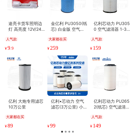
途亮卡货车照明边
金亿利 PU3050(纸
亿利芯动力 PU305
灯 高亮度 12V/24
芯) 白金版 空气滤
0 空气滤清器 1-3
V/25W 长寿命 防水
清器 6-10万公里
万公里 东风天龙/天
人气款
大家都在买
人气款
防尘 耐高低温 卡车
龙旗舰/新天龙KL
之家
9
259
159
¥
.9
¥
¥
亿利 大炮专用滤芯
亿利•芯动力 空气
亿利芯动力 PU265
10万公里
滤芯(3万公里) 小众
2(纸芯) 空气滤清器
型号系列集合
1-3万公里 解放J7/
大家都在买
人气款
J6P/JH6、重汽
89
99
149
¥
¥
¥