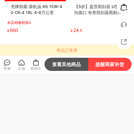
亿利芯动力 PU2652(纸芯)
金亿利 PU2841白金版 空气
空气滤清器 1-3万公里 解放
滤清器 6-10万公里 解放J6/
J7/J6P/JH6、重汽
悍威、重汽豪沃、陕汽德龙
本店销量榜第2
等
商品已售罄
149
209
¥
¥
查看其他商品
提醒商家补货
客服
店铺
购物车