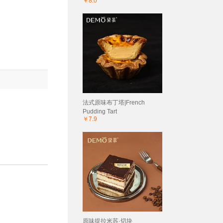
￥8.0
法式原味布丁塔|French
Pudding Tart
￥7.9
原味提拉米苏·切块