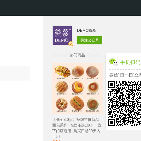
DEMO黛慕
关注公众号
热门商品
手机扫码
微信“扫一扫”立
【低至3.6折】招牌主推新品
面包系列（9款任选1款） · 线
下门店通用 ·购买日起30天内
可用