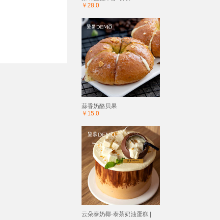
￥28.0
蒜香奶酪贝果
￥15.0
云朵泰奶椰·泰茶奶油蛋糕 |