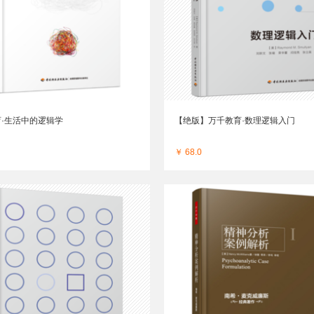
·生活中的逻辑学
【绝版】万千教育·数理逻辑入门
￥ 68.0