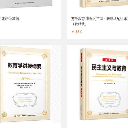
·逻辑学基础
万千教育·童年的王国：听斯坦纳讲华
（软精装）
￥ 38.0