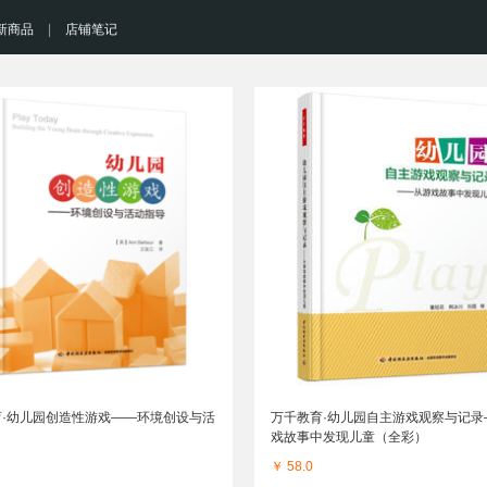
新商品
|
店铺笔记
育·幼儿园创造性游戏——环境创设与活
万千教育·幼儿园自主游戏观察与记录
戏故事中发现儿童（全彩）
￥ 58.0