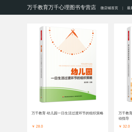
万千教育万千心理图书专营店
微店铺首页
|
最
万千教育·幼儿园一日生活过渡环节的组织策略
万千教
动指导
￥ 28.0
￥ 32.0