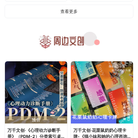
查看更多
预售
万千文创·《心理动力诊断手
万千文创·花栗鼠奶奶心理卡
册》（PDM-2）分类索引桌
牌-《猫小妹和她的心理咨询