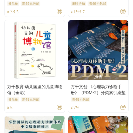
限量赠“守护伦理栖所”主题亚
券后价
满49元包邮
限时折扣
满49元包邮
克力冰箱贴+特种纸异形卡】
73
193
¥
.5
¥
.7
预售
万千教育·幼儿园里的儿童博物
万千文创·《心理动力诊断手
馆（全彩）
册》（PDM-2）分类索引桌垫
券后价
满49元包邮
满49元包邮
51
79
¥
¥