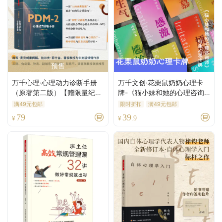
预售
万千心理·心理动力诊断手册
万千文创·花栗鼠奶奶心理卡
（原著第二版）【赠限量纪念
牌-《猫小妹和她的心理咨询
方巾】
师》衍生卡牌-情绪练习、个
满49元包邮
限时折扣
满49元包邮
人探索、家庭互动、团体咨询
79
39
¥
¥
.9