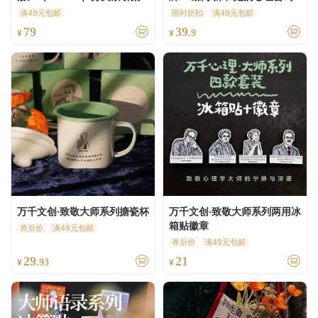
垫
师》衍生卡牌-情绪练习、个
满49元包邮
限时折扣
满49元包邮
人探索、家庭互动、团体咨询
79
39
¥
¥
.9
万千文创·致敬大师系列搪瓷杯
万千文创·致敬大师系列两用冰
箱贴徽章
券后价
满49元包邮
券后价
满49元包邮
29
21
¥
.93
¥