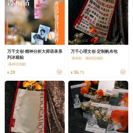
万千文创·精神分析大师语录系
万千心理文创·定制帆布包
列冰箱贴
券后价
满49元包邮
满49元包邮
20
36
¥
¥
.75