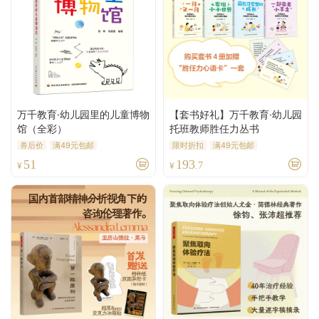
万千教育·幼儿园里的儿童博物
【套书好礼】万千教育·幼儿园
馆（全彩）
托班教师胜任力丛书
券后价
满49元包邮
限时折扣
满49元包邮
51
193
¥
¥
.7