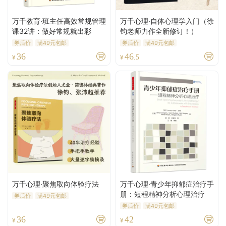
万千教育·班主任高效常规管理
万千心理·自体心理学入门（徐
课32讲：做好常规就出彩
钧老师力作全新修订！）
券后价
满49元包邮
券后价
满49元包邮
36
46
¥
¥
.5
万千心理·聚焦取向体验疗法
万千心理·青少年抑郁症治疗手
册：短程精神分析心理治疗
券后价
满49元包邮
券后价
满49元包邮
36
42
¥
¥