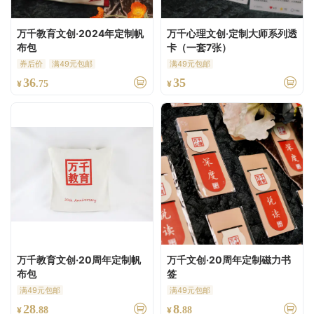
万千教育文创·2024年定制帆
万千心理文创·定制大师系列透
布包
卡（一套7张）
券后价
满49元包邮
满49元包邮
36
35
¥
.75
¥
万千教育文创·20周年定制帆
万千文创·20周年定制磁力书
布包
签
满49元包邮
满49元包邮
28
8
¥
.88
¥
.88