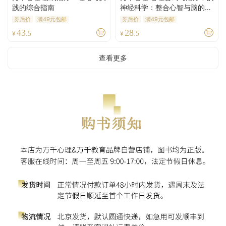
践的综合指南
神经科学：整合心智与脑的科
学（原著第二版）
券后价
满49元包邮
券后价
满49元包邮
43
28
¥
.5
¥
.5
查看更多