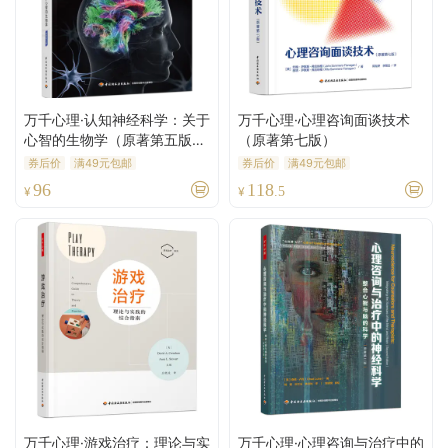
万千心理·认知神经科学：关于
万千心理·心理咨询面谈技术
心智的生物学（原著第五版）
（原著第七版）
（全彩）
券后价
满49元包邮
券后价
满49元包邮
96
118
¥
¥
.5
万千心理·游戏治疗：理论与实
万千心理·心理咨询与治疗中的