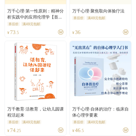
万千心理·第一性原则：精神分
万千心理·聚焦取向体验疗法
析实践中的应用伦理学【首发
券后价
满49元包邮
限量赠“守护伦理栖所”主题亚
券后价
满49元包邮
克力冰箱贴+特种纸异形卡】
73
36
¥
.5
¥
万千教育·活教育，让幼儿园课
万千心理·自体的治疗：临床自
程活起来
体心理学要素
券后价
满49元包邮
券后价
满49元包邮
74
46
¥
.25
¥
.5