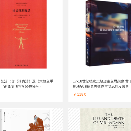
和复活（含《论贞洁》及《大教义手
17-18世纪德意志敬虔主义思想史 黄
）（两希文明哲学经典译丛）
度地呈现德意志敬虔主义思想发展史
￥ 118.0