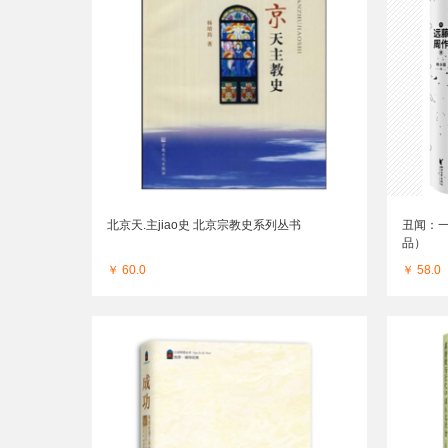
北京天.主jiao史 北京宗教史系列丛书
丑闻：
品）
￥ 60.0
￥ 58.0