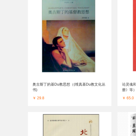
奥古斯丁的基Du教思想（(维真基Du教文化丛
论灵魂
书)
册》等
￥ 29.8
￥ 65.0