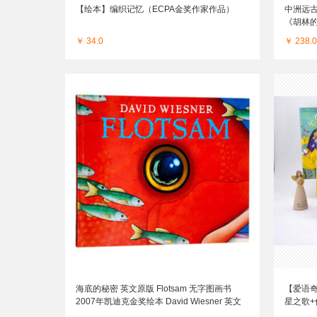
【绘本】编织记忆（ECPA金奖作家作品）
中洲远
《胡林
￥ 34.0
￥ 238.0
海底的秘密 英文原版 Flotsam 无字图画书
【爱语
2007年凯迪克金奖绘本 David Wiesner 英文
星之歌+
版 进口英语书籍