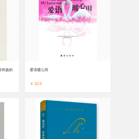
者班扬的
爱语暖心田
￥ 32.0