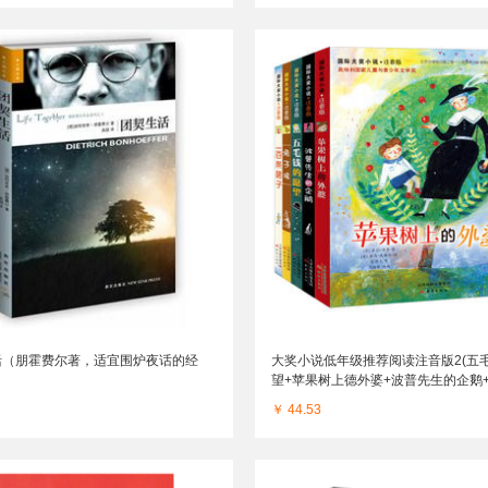
活（朋霍费尔著，适宜围炉夜话的经
大奖小说低年级推荐阅读注音版2(五
望+苹果树上德外婆+波普先生的企鹅
+一百条裙子)(全5册)
￥ 44.53