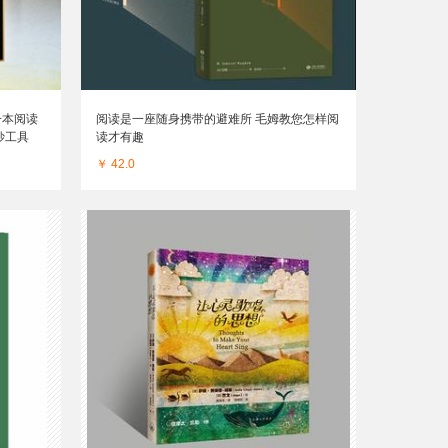
一本阅读
阅读是一座随身携带的避难所 毛姆教您怎样阅
妙工具
读才有趣
￥ 42.0