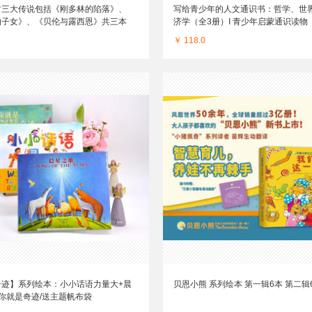
古三大传说包括《刚多林的陷落》、
写给青少年的人文通识书：哲学、世
的子女》、《贝伦与露西恩》共三本
济学（全3册）I 青少年启蒙通识读物
￥ 118.0
奇迹】系列绘本：小小话语力量大+晨
贝恩小熊 系列绘本 第一辑6本 第二辑
你就是奇迹/送主题帆布袋