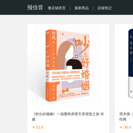
报佳音
微店铺首页
|
最新商品
|
店铺笔记
《吵出好婚姻》一场重构亲密关系冒险之旅 何
塔木德
威
经典
￥ 52.0
￥ 36.0