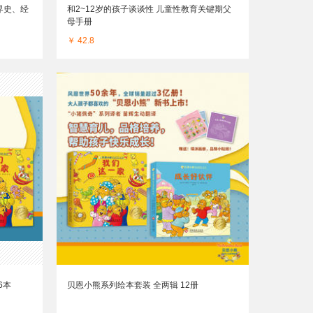
界史、经
和2~12岁的孩子谈谈性 儿童性教育关键期父
母手册
￥ 42.8
6本
贝恩小熊系列绘本套装 全两辑 12册