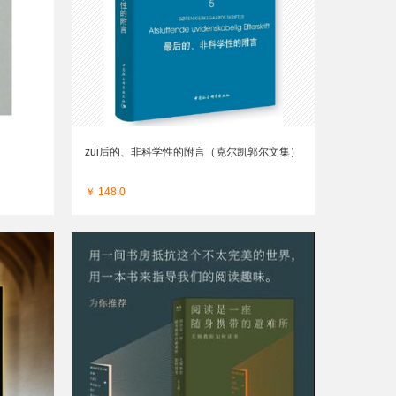
zui后的、非科学性的附言（克尔凯郭尔文集）
￥ 148.0