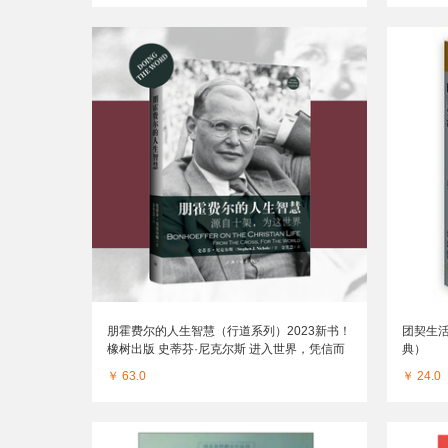
朋霍费尔的人生智慧（行道系列）2023新书！
团契生
橡树出版 史蒂芬·尼克尔斯 进入世界，凭信而
典）
活
￥ 63.0
￥ 24.0