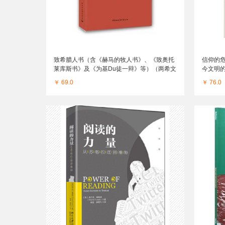
致希腊人书（含《赫马的牧人书》、《致奥托
信仰的
莱库斯书》及《为基Du徒一辩》等）（两希文
今文明
明哲学经典译丛）
￥ 69.0
￥ 76.0