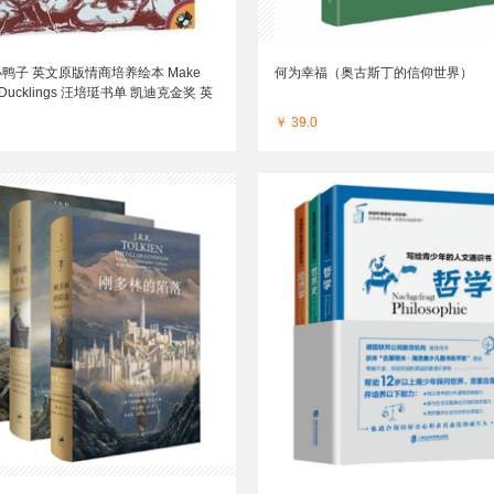
鸭子 英文原版情商培养绘本 Make
何为幸福（奥古斯丁的信仰世界）
or Ducklings 汪培珽书单 凯迪克金奖 英
口原版英文书 正版现货
￥ 39.0