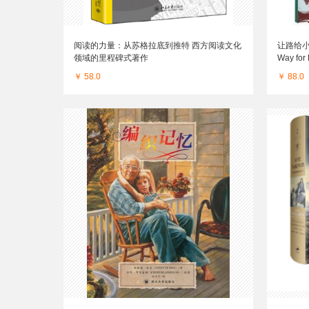
阅读的力量：从苏格拉底到推特 西方阅读文化
让路给小
领域的里程碑式著作
Way f
文版 进
￥ 58.0
￥ 88.0