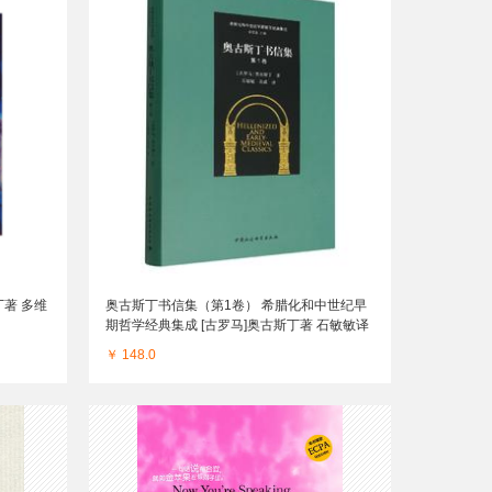
丁著 多维
奥古斯丁书信集（第1卷） 希腊化和中世纪早
期哲学经典集成 [古罗马]奥古斯丁著 石敏敏译
中国社会科学
￥ 148.0