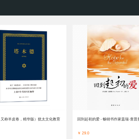
（又称羊皮卷，精华版）犹太文化教育
回到起初的爱 - 畅销书作家盖瑞·查普
￥ 29.0