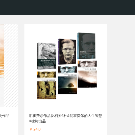
曼作品
朋霍费尔作品及相关6种&朋霍费尔的人生智慧
&橡树出品
￥ 24.0