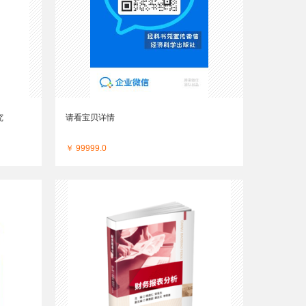
究
请看宝贝详情
￥ 99999.0