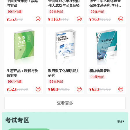
中国美食旅游：战略
全面建成小康社会的
博士生学术训练质量
与实践
伟大成就与宝贵经验
保障体系研究:学科与
跨学科的视角
99元包邮
99元包邮
99元包邮
55
116
76
¥79
¥146
¥96.00
¥
¥
¥
.3
.8
.8
生态产品：理解与价
政府数字化履职能力
精益物流管理
值实现
研究
99元包邮
99元包邮
99元包邮
52
60
63
¥66.00
¥76.00
¥79.00
¥
¥
¥
.8
.8
.2
查看更多