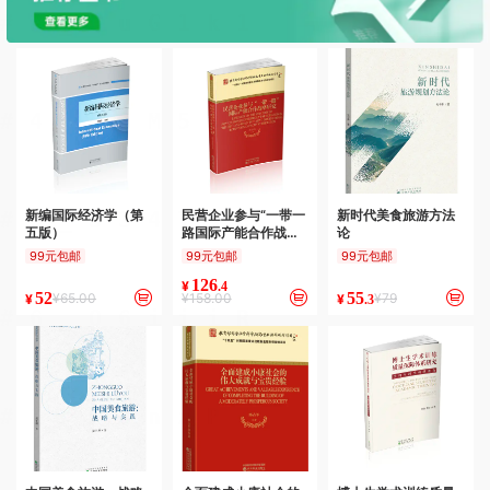
新编国际经济学（第
民营企业参与“一带一
新时代美食旅游方法
五版）
路国际产能合作战略
论
研究
99元包邮
99元包邮
99元包邮
126
¥
.4
52
55
¥65.00
¥158.00
¥79
¥
¥
.3