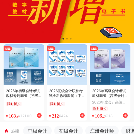
2026年初级会计考试
2026初级会计职称考
2026年高级会计考试
教材专属套餐（初级会
试全科教辅套餐（不含
教材套餐（高级会计实
计实务53元+经济法基
教材）（两科通关150
务80元+高级会计实务
2026年度会计高级级
限时折扣
限时折扣
础68元+套餐专属思维
0题+模拟试题+一本通
案例38元）
职称考试教材
限时折扣
导图合订本68元）
+要点随身记）共8册
108
212
106
¥121.00
¥424
¥118
¥
¥
¥
.9
.2
中级会计
初级会计
注册会计师
财
热搜