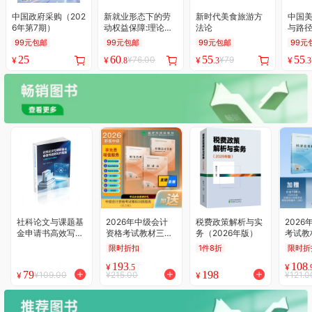
中国政府采购（202
新就业形态下的劳
新时代美食旅游方
中国美
6年第7期）
动权益保障:理论与
法论
与路
实践
99元包邮
99元包邮
99元包邮
99元
25
60
55
55
¥76.00
¥79
¥
¥
¥
¥
.8
.3
.3
社科论文与课题基
2026年中级会计
税费政策解析与实
202
金申请书高效写作
资格考试教材三科
务（2026年版）
考试教
指南--AI进阶方法
全套 中级会计实务
（初级
限时折扣
1件8折
限时折
与案例
84元+财务管理63
元+经
193
108
元+经济法68元 加
元+套
¥
¥
.5
.
79
198
¥109.00
¥215.00
¥121.0
¥
¥
赠价值99元/科 模
导图合
拟训练服务