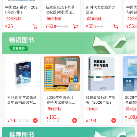
中国政府采购（202
新就业形态下的劳
新时代美食旅游方
中国美
6年第7期）
动权益保障:理论与
法论
与路
实践
99元包邮
99元包邮
99元包邮
99元
25
60
55
55
¥76.00
¥79
¥
¥
¥
¥
.8
.3
.3
社科论文与课题基
2026年中级会计
税费政策解析与实
202
金申请书高效写作
资格考试教材三科
务（2026年版）
考试教
指南--AI进阶方法
全套 中级会计实务
（初级
限时折扣
1件8折
限时折
与案例
84元+财务管理63
元+经
193
108
元+经济法68元 加
元+套
¥
¥
.5
.
79
198
¥109.00
¥215.00
¥121.0
¥
¥
赠价值99元/科 模
导图合
拟训练服务