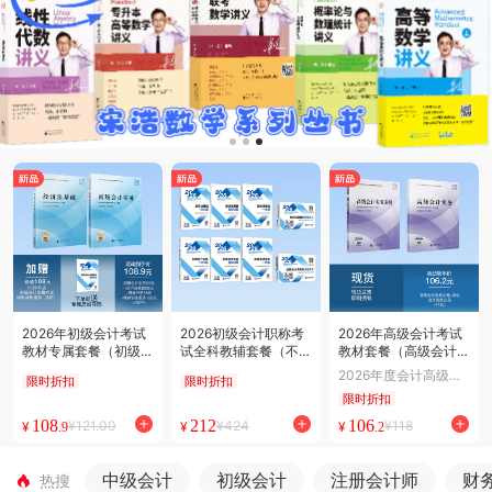
2026年初级会计考试
2026初级会计职称考
2026年高级会计考试
教材专属套餐（初级会
试全科教辅套餐（不含
教材套餐（高级会计实
计实务53元+经济法基
教材）（两科通关150
务80元+高级会计实务
2026年度会计高级级
限时折扣
限时折扣
础68元+套餐专属思维
0题+模拟试题+一本通
案例38元）
职称考试教材
限时折扣
导图合订本68元）
+要点随身记）共8册
108
212
106
¥121.00
¥424
¥118
¥
¥
¥
.9
.2
中级会计
初级会计
注册会计师
财
热搜