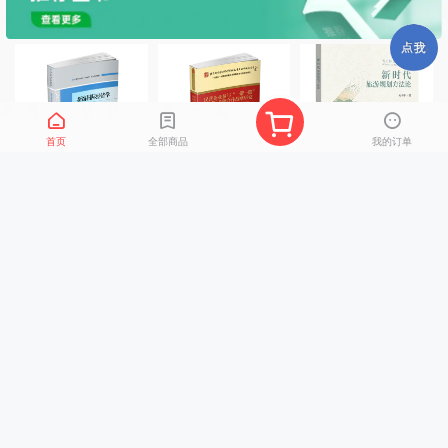
首页
全部商品
我的订单
新编国际经济学（第
民营企业参与“一带一
新时代美食旅游方法
五版）
路国际产能合作战略
论
研究
99元包邮
99元包邮
99元包邮
126
¥
.4
52
55
¥65.00
¥158.00
¥79
¥
¥
.3